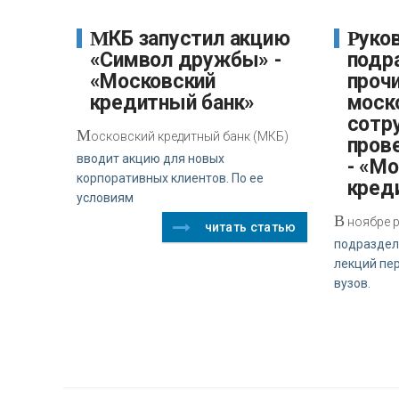
МКБ запустил акцию
Руководители
«Символ дружбы» -
подр
«Московский
прочи
кредитный банк»
моско
сотр
М
осковский кредитный банк (МКБ)
пров
вводит акцию для новых
- «М
корпоративных клиентов. По ее
кред
условиям
В
ноябре р
читать статью
подраздел
лекций пе
вузов.