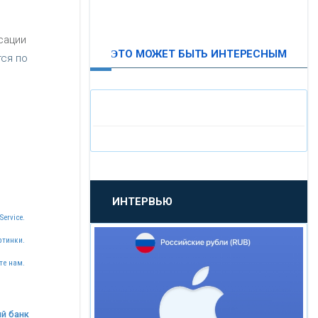
ВТБ24
сации
ЭТО МОЖЕТ БЫТЬ ИНТЕРЕСНЫМ
ся по
«МОСКОВСКИЙ
ИНДУСТРИАЛЬНЫЙ БАНК»
«ПАО МОСОБЛБАНК»
«БАНК САНКТ-ПЕТЕРБУРГ»
ИНТЕРВЬЮ
«ПРОМСВЯЗЬБАНК»
Service.
ртинки.
«НОВИКОМБАНК»
те нам.
«СМП БАНК»
й банк