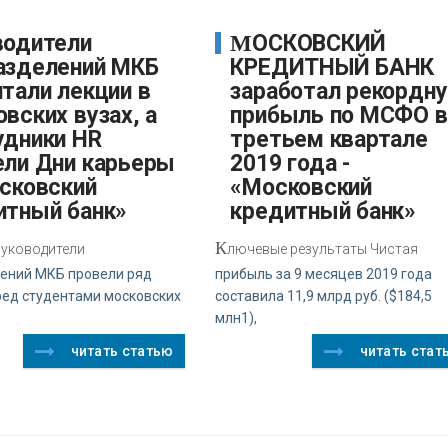
МОСКОВСКИЙ
азделений МКБ
КРЕДИТНЫЙ БАНК
тали лекции в
заработал рекордн
вских вузах, а
прибыль по МСФО в
удники HR
третьем квартале
ели Дни карьеры
2019 года -
осковский
«Московский
итный банк»
кредитный банк»
К
уководители
лючевые результаты Чистая
ений МКБ провели ряд
прибыль за 9 месяцев 2019 года
ред студентами московских
составила 11,9 млрд руб. ($184,5
млн1),
читать статью
читать стат