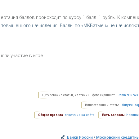
вертация баллов происходит по курсу 1 балл=1 рубль. К компен
 повышенного начисления. Баллы по «МКБэтмен» не начисляют
яли участие в игре.
Цитирование статьи, картинки - фото скриншот -
Rambler News 
Иллюстрация к статье -
Яндекс. Ка
Общие правила
поведения на сайте.
Есть вопросы.
Напиши
Банки России
/
Московский кредитны