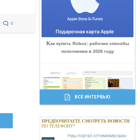
«ВНЕШПРОМБАНК»
0
«БАНК ЮГРА»
К
ак купить Robux: рабочие способы
«БАНК ГЛОБЭКС»
пополнения в 2026 году
«СОВКОМБАНК»
«ТРАСТ»
ВСЕ ИНТЕРВЬЮ
«ГАЗПРОМБАНК»
Б
анки.ру обновил логотип впервые за
«МОСКОВСКИЙ КРЕДИТНЫЙ
ПРЕДПОЧИТАЕТЕ СМОТРЕТЬ НОВОСТИ
19 лет - «Лента новостей»
ПО ТЕЛЕФОНУ?
БАНК»
Наш портал оптимизирован