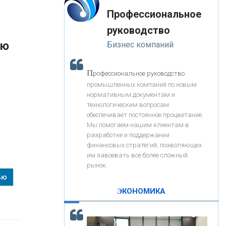
«Интервью»
-- Лучшее, что можно сделать с хорошим советом, это
«ЗАПСИБКОМБАНК»
Профессиональное
пропустить его мимо ушей. Он никогда не бывает
полезен никому, кроме того, кто его дал.
руководство
-- Люблю давать советы и очень не люблю, когда их
«РОСЕВРОБАНК»
ую
Бизнес компаний
дают мне.
«ПРЕСС-СЛУЖБА ВТБ24»
П
рофессиональное руководство
промышленных компаний по новым
нормативным документам и
«АВТОГРАДБАНК»
технологическим вопросам
обеспечивает постоянное процветание.
Мы помогаем нашим клиентам в
«ПРОМРЕГИОНБАНК»
разработке и поддержании
финансовых стратегий, позволяющих
им завоевать все более сложный
С
корость - один из главных трендов в
ОНАС
рынок.
кредитовании бизнеса - «Интервью»
ью
КОНТАКТЫ
ЭКОНОМИКА