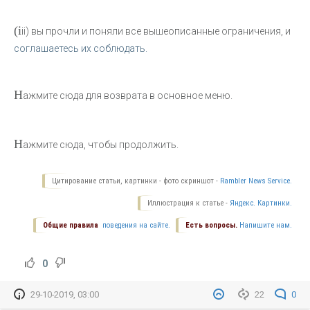
(i
ii) вы прочли и поняли все вышеописанные ограничения, и
соглашаетесь их соблюдать.
Н
ажмите сюда для возврата в основное меню.
Н
ажмите сюда, чтобы продолжить.
Цитирование статьи, картинки - фото скриншот -
Rambler News Service.
Иллюстрация к статье -
Яндекс. Картинки.
Общие правила
поведения на сайте.
Есть вопросы.
Напишите нам.
0
29-10-2019, 03:00
22
0