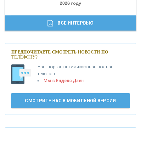
2026 году
«ТРАСТ»
«ГАЗПРОМБАНК»
ВСЕ ИНТЕРВЬЮ
«МОСКОВСКИЙ КРЕДИТНЫЙ БАНК»
ПРЕДПОЧИТАЕТЕ СМОТРЕТЬ НОВОСТИ ПО
ТЕЛЕФОНУ?
«АБСОЛЮТ БАНК»
Наш портал оптимизирован под ваш
телефон.
Б
«БАНК ВОЗРОЖДЕНИЕ»
анки.ру обновил логотип впервые за 19 лет -
Мы в Яндекс Дзен
«Лента новостей»
АО «КРЕДИТ ЕВРОПА БАНК»
СМОТРИТЕ НАС В МОБИЛЬНОЙ ВЕРСИИ
«ТАТФОНДБАНК»
«РОССИЙСКИЙ КАПИТАЛ»