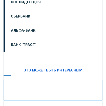
ВСЕ ВИДЕО ДНЯ
СБЕРБАНК
АЛЬФА-БАНК
БАНК "ТРАСТ"
ВТБ24
ЭТО МОЖЕТ БЫТЬ ИНТЕРЕСНЫМ
«МОСКОВСКИЙ ИНДУСТРИАЛЬНЫЙ БАНК»
«ПАО МОСОБЛБАНК»
«БАНК САНКТ-ПЕТЕРБУРГ»