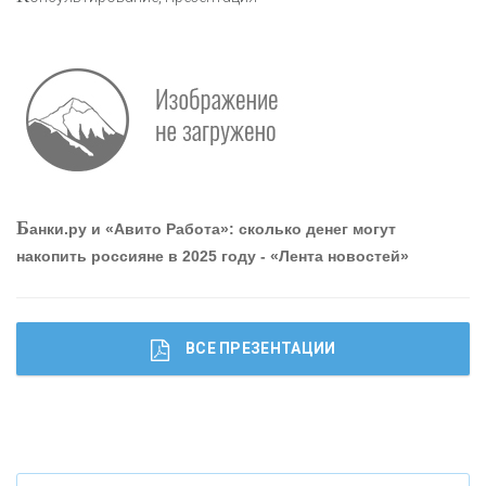
Р
абота мечты. Что банки делают для того, чтобы
привлечь и удержать персонал - «Интервью»
О
шибки при покупке подержанного авто
Б
анки.ру и «Авито Работа»: сколько денег могут
накопить россияне в 2025 году - «Лента новостей»
ВСЕ ПРЕЗЕНТАЦИИ
Ч
то будет с наличными деньгами при цифровом