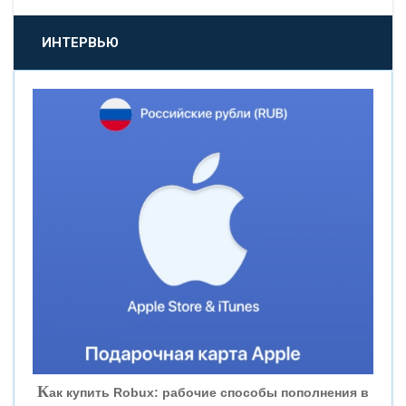
«ПРОМСВЯЗЬБАНК»
ИНТЕРВЬЮ
«НОВИКОМБАНК»
«СМП БАНК»
«ВНЕШПРОМБАНК»
«БАНК ЮГРА»
«БАНК ГЛОБЭКС»
«СОВКОМБАНК»
К
ак купить Robux: рабочие способы пополнения в