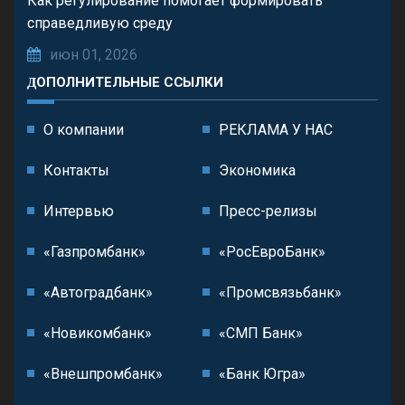
Как регулирование помогает формировать
справедливую среду
июн 01, 2026
ДОПОЛНИТЕЛЬНЫЕ ССЫЛКИ
О компании
РЕКЛАМА У НАС
Контакты
Экономика
Интервью
Пресс-релизы
«Газпромбанк»
«РосЕвроБанк»
«Автоградбанк»
«Промсвязьбанк»
«Новикомбанк»
«СМП Банк»
«Внешпромбанк»
«Банк Югра»