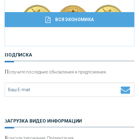
ВСЯ ЭКОНОМИКА
И
нвестиционные золотые монеты как средство
ПОДПИСКА
сохранения и увеличения капитала
П
олучите последние обновления и предложения.
Н
етворкинг для предпринимателей
ЗАГРУЗКА ВИДЕО ИНФОРМАЦИИ
К
онсультирование, Презентация