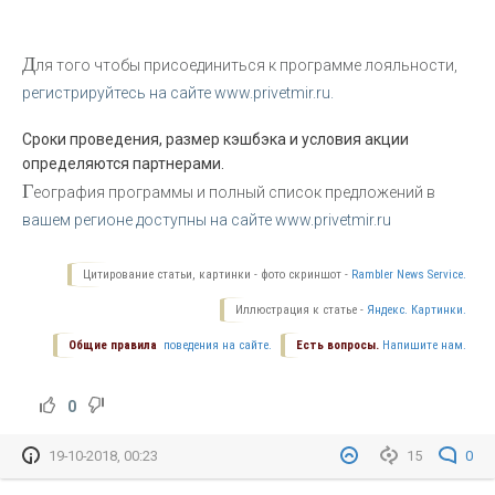
Д
ля того чтобы присоединиться к программе лояльности,
регистрируйтесь на сайте www.privetmir.ru.
Сроки проведения, размер кэшбэка и условия акции
определяются партнерами.
Г
еография программы и полный список предложений в
вашем регионе доступны на сайте www.privetmir.ru
Цитирование статьи, картинки - фото скриншот -
Rambler News Service.
Иллюстрация к статье -
Яндекс. Картинки.
Общие правила
поведения на сайте.
Есть вопросы.
Напишите нам.
0
19-10-2018, 00:23
15
0