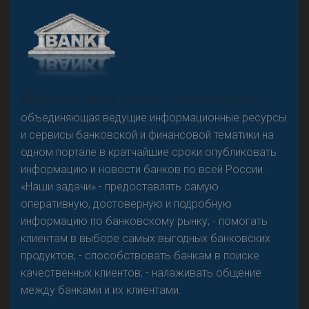
А
двокат it
Р
езкого разворота на рынке автокредитов не
«Н
овости Банков России» – группа компаний,
предвидится - «Интервью»
объединяющая ведущие информационные ресурсы
и сервисы банковской и финансовой тематики на
одном портале в кратчайшие сроки опубликовать
информацию и новости банков по всей России.
«Наши задачи» - предоставлять самую
оперативную, достоверную и подробную
информацию по банковскому рынку; - помогать
клиентам в выборе самых выгодных банковских
продуктов; - способствовать банкам в поиске
качественных клиентов; - налаживать общение
между банками и их клиентами.