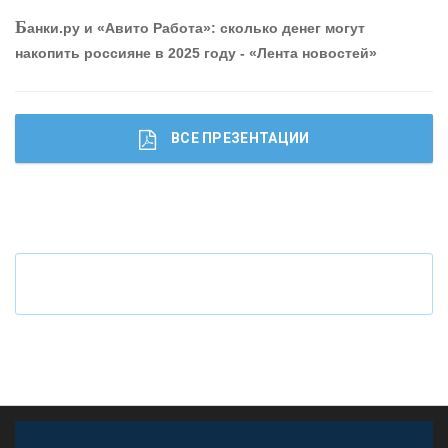
Б
анки.ру и «Авито Работа»: сколько денег могут
накопить россияне в 2025 году - «Лента новостей»
ВСЕ ПРЕЗЕНТАЦИИ
Ч
то будет с наличными деньгами при цифровом
рубле