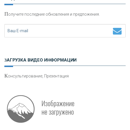
П
олучите последние обновления и предложения.
Н
етворкинг для предпринимателей
ЗАГРУЗКА ВИДЕО ИНФОРМАЦИИ
К
онсультирование, Презентация
Р
абота мечты. Что банки делают для того, чтобы
привлечь и удержать персонал - «Интервью»
О
шибки при покупке подержанного авто