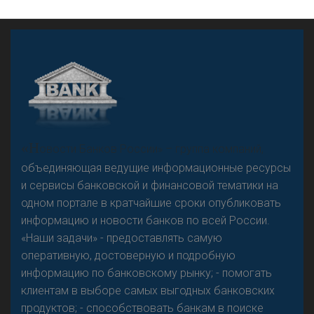
А
двокат it
«Н
овости Банков России» – группа компаний,
объединяющая ведущие информационные ресурсы
и сервисы банковской и финансовой тематики на
одном портале в кратчайшие сроки опубликовать
Р
езкого разворота на рынке автокредитов не
информацию и новости банков по всей России.
предвидится - «Интервью»
«Наши задачи» - предоставлять самую
оперативную, достоверную и подробную
информацию по банковскому рынку; - помогать
клиентам в выборе самых выгодных банковских
продуктов; - способствовать банкам в поиске