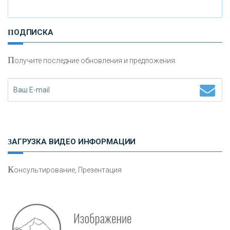
И
нвестиционные золотые монеты как средство
ПОДПИСКА
сохранения и увеличения капитала
П
олучите последние обновления и предложения.
Н
етворкинг для предпринимателей
ЗАГРУЗКА ВИДЕО ИНФОРМАЦИИ
К
онсультирование, Презентация