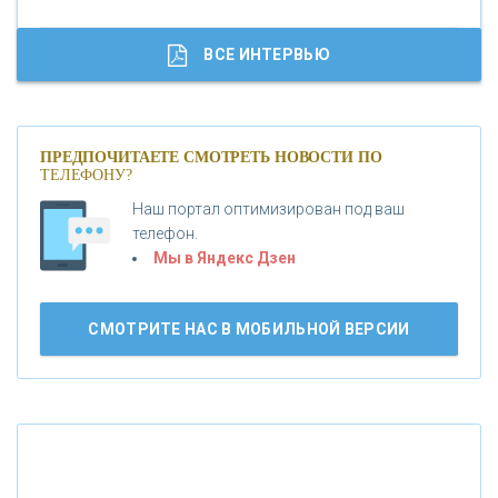
«ГАЗПРОМБАНК»
ВСЕ ИНТЕРВЬЮ
«МОСКОВСКИЙ КРЕДИТНЫЙ БАНК»
ПРЕДПОЧИТАЕТЕ СМОТРЕТЬ НОВОСТИ ПО
ТЕЛЕФОНУ?
«АБСОЛЮТ БАНК»
Наш портал оптимизирован под ваш
телефон.
Б
«БАНК ВОЗРОЖДЕНИЕ»
анки.ру обновил логотип впервые за 19 лет -
Мы в Яндекс Дзен
«Лента новостей»
АО «КРЕДИТ ЕВРОПА БАНК»
СМОТРИТЕ НАС В МОБИЛЬНОЙ ВЕРСИИ
«ТАТФОНДБАНК»
«РОССИЙСКИЙ КАПИТАЛ»