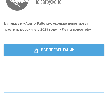
О
шибки при покупке подержанного авто
Р
абота мечты. Что банки делают для того, чтобы
Б
анки.ру и «Авито Работа»: сколько денег могут
привлечь и удержать персонал - «Интервью»
накопить россияне в 2025 году - «Лента новостей»
ВСЕ ПРЕЗЕНТАЦИИ
Ч
то будет с наличными деньгами при цифровом
рубле