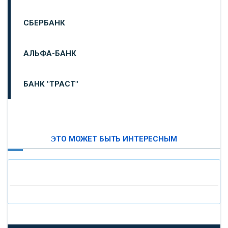
СБЕРБАНК
АЛЬФА-БАНК
БАНК "ТРАСТ"
ВТБ24
ЭТО МОЖЕТ БЫТЬ ИНТЕРЕСНЫМ
«МОСКОВСКИЙ ИНДУСТРИАЛЬНЫЙ БАНК»
«ПАО МОСОБЛБАНК»
«БАНК САНКТ-ПЕТЕРБУРГ»