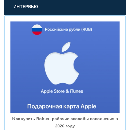
«ПРОМСВЯЗЬБАНК»
ИНТЕРВЬЮ
«НОВИКОМБАНК»
«СМП БАНК»
«ВНЕШПРОМБАНК»
«БАНК ЮГРА»
«БАНК ГЛОБЭКС»
«СОВКОМБАНК»
К
ак купить Robux: рабочие способы пополнения в
2026 году
«ТРАСТ»