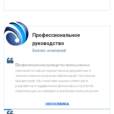
«НАЦИОНАЛЬНЫЙ КЛИРИНГОВЫЙ ЦЕНТР»
«ФК ОТКРЫТИЕ»
Профессиональное
«ЗАПСИБКОМБАНК»
руководство
Бизнес компаний
«РОСЕВРОБАНК»
П
рофессиональное руководство промышленных
«ПРЕСС-СЛУЖБА ВТБ24»
компаний по новым нормативным документам и
технологическим вопросам обеспечивает постоянное
процветание. Мы помогаем нашим клиентам в
«АВТОГРАДБАНК»
разработке и поддержании финансовых стратегий,
позволяющих им завоевать все более сложный рынок.
К
ак Система быстрых платежей за пять лет
«ПРОМРЕГИОНБАНК»
изменила финансовый рынок - «Интервью»
ЭКОНОМИКА
ОНАС