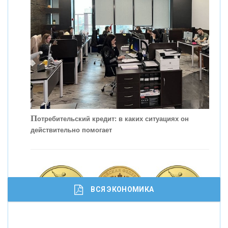
С
корость - один из главных трендов в
кредитовании бизнеса - «Интервью»
П
отребительский кредит: в каких ситуациях он
действительно помогает
ВСЯ ЭКОНОМИКА