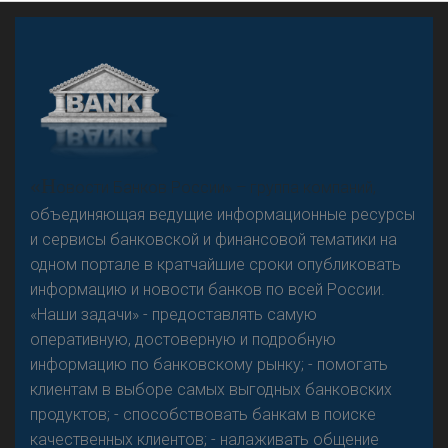
А
двокат it
Р
езкого разворота на рынке автокредитов не
«Н
овости Банков России» – группа компаний,
предвидится - «Интервью»
объединяющая ведущие информационные ресурсы
и сервисы банковской и финансовой тематики на
одном портале в кратчайшие сроки опубликовать
информацию и новости банков по всей России.
«Наши задачи» - предоставлять самую
оперативную, достоверную и подробную
информацию по банковскому рынку; - помогать
клиентам в выборе самых выгодных банковских
продуктов; - способствовать банкам в поиске
качественных клиентов; - налаживать общение