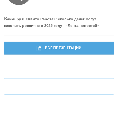
О
шибки при покупке подержанного авто
Б
анки.ру и «Авито Работа»: сколько денег могут
накопить россияне в 2025 году - «Лента новостей»
ВСЕ ПРЕЗЕНТАЦИИ
Ч
то будет с наличными деньгами при цифровом
рубле