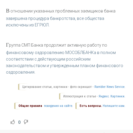
В
отношении указанных проблемных заемщиков банка
завершена процедура банкротства, все общества
исключены из ЕГРЮЛ.
Г
руппа СМП Банка продолжит активную работу по
финансовому оздоровлению МОСОБЛБАНКа в полном
соответствии с действующим российским
законодательством и утвержденным планом финансового
оздоровления.
Цитирование статьи, картинки - фото скриншот -
Rambler News Service.
Иллюстрация к статье -
Яндекс. Картинки.
Общие правила
поведения на сайте.
Есть вопросы.
Напишите нам.
0