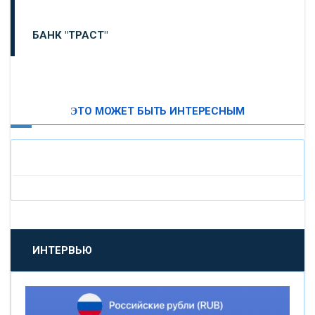
БАНК "ТРАСТ"
ВТБ24
ЭТО МОЖЕТ БЫТЬ ИНТЕРЕСНЫМ
«МОСКОВСКИЙ ИНДУСТРИАЛЬНЫЙ БАНК»
«ПАО МОСОБЛБАНК»
«БАНК САНКТ-ПЕТЕРБУРГ»
«ПРОМСВЯЗЬБАНК»
ИНТЕРВЬЮ
«НОВИКОМБАНК»