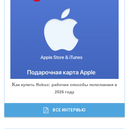
«СМП БАНК»
«ВНЕШПРОМБАНК»
«БАНК ЮГРА»
«БАНК ГЛОБЭКС»
«СОВКОМБАНК»
К
ак купить Robux: рабочие способы пополнения в
2026 году
«ТРАСТ»
«ГАЗПРОМБАНК»
ВСЕ ИНТЕРВЬЮ
«МОСКОВСКИЙ КРЕДИТНЫЙ БАНК»