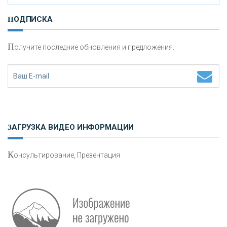
И
нвестиционные золотые монеты как средство
ПОДПИСКА
сохранения и увеличения капитала
П
олучите последние обновления и предложения.
Н
етворкинг для предпринимателей
ЗАГРУЗКА ВИДЕО ИНФОРМАЦИИ
К
онсультирование, Презентация
Р
абота мечты. Что банки делают для того, чтобы
привлечь и удержать персонал - «Интервью»