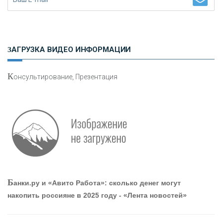
Н
етворкинг для предпринимателей
ЗАГРУЗКА ВИДЕО ИНФОРМАЦИИ
К
онсультирование, Презентация
О
шибки при покупке подержанного авто
Р
абота мечты. Что банки делают для того, чтобы
Б
анки.ру и «Авито Работа»: сколько денег могут
привлечь и удержать персонал - «Интервью»
накопить россияне в 2025 году - «Лента новостей»