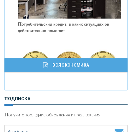
П
отребительский кредит: в каких ситуациях он
действительно помогает
С
корость - один из главных трендов в
кредитовании бизнеса - «Интервью»
ВСЯ ЭКОНОМИКА
И
нвестиционные золотые монеты как средство
ПОДПИСКА
сохранения и увеличения капитала
П
олучите последние обновления и предложения.