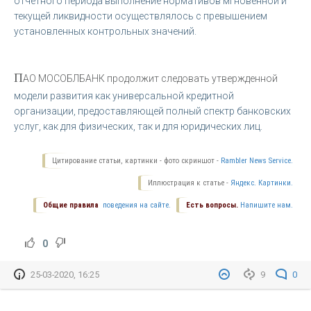
отчетного периода выполнение нормативов мгновенной и
текущей ликвидности осуществлялось с превышением
установленных контрольных значений.
П
АО МОСОБЛБАНК продолжит следовать утвержденной
модели развития как универсальной кредитной
организации, предоставляющей полный спектр банковских
услуг, как для физических, так и для юридических лиц.
Цитирование статьи, картинки - фото скриншот -
Rambler News Service.
Иллюстрация к статье -
Яндекс. Картинки.
Общие правила
поведения на сайте.
Есть вопросы.
Напишите нам.
0
25-03-2020, 16:25
9
0