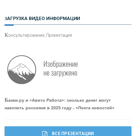
Н
етворкинг для предпринимателей
ЗАГРУЗКА ВИДЕО ИНФОРМАЦИИ
К
онсультирование, Презентация
Р
абота мечты. Что банки делают для того, чтобы
привлечь и удержать персонал - «Интервью»
О
шибки при покупке подержанного авто
Б
анки.ру и «Авито Работа»: сколько денег могут
накопить россияне в 2025 году - «Лента новостей»
ВСЕ ПРЕЗЕНТАЦИИ