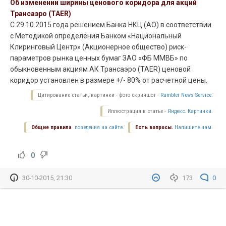
Об изменении ширины ценового коридора для акций
Трансаэро (TAER)
С 29.10.2015 года решением Банка НКЦ (АО) в соответствии
с Методикой определения Банком «Национальный
Клиринговый Центр» (Акционерное общество) риск-
параметров рынка ценных бумаг ЗАО «ФБ ММВБ» по
обыкновенным акциям АК Трансаэро (
TAER
) ценовой
коридор установлен в размере +/- 80% от расчетной цены.
Цитирование статьи, картинки - фото скриншот -
Rambler News Service.
Иллюстрация к статье -
Яндекс. Картинки.
Общие правила
поведения на сайте.
Есть вопросы.
Напишите нам.
0
30-10-2015, 21:30
173
0