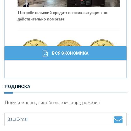
С
корость - один из главных трендов в
кредитовании бизнеса - «Интервью»
П
отребительский кредит: в каких ситуациях он
действительно помогает
ВСЯ ЭКОНОМИКА
И
нвестиционные золотые монеты как средство
ПОДПИСКА
сохранения и увеличения капитала
П
олучите последние обновления и предложения.