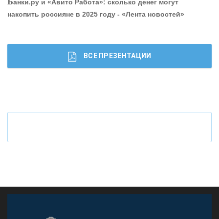
Б
анки.ру и «Авито Работа»: сколько денег могут
накопить россияне в 2025 году - «Лента новостей»
ВСЕ ПРЕЗЕНТАЦИИ
Ч
то будет с наличными деньгами при цифровом
рубле