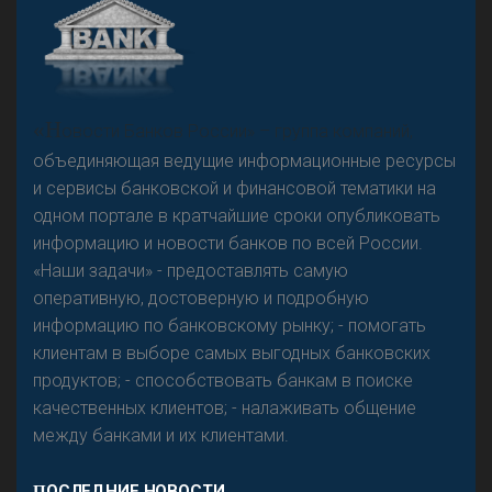
А
двокат it
Р
езкого разворота на рынке автокредитов не
«Н
овости Банков России» – группа компаний,
предвидится - «Интервью»
объединяющая ведущие информационные ресурсы
и сервисы банковской и финансовой тематики на
одном портале в кратчайшие сроки опубликовать
информацию и новости банков по всей России.
«Наши задачи» - предоставлять самую
оперативную, достоверную и подробную
информацию по банковскому рынку; - помогать
клиентам в выборе самых выгодных банковских
продуктов; - способствовать банкам в поиске
качественных клиентов; - налаживать общение
между банками и их клиентами.
ПОСЛЕДНИЕ НОВОСТИ