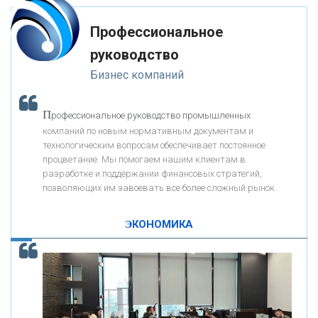
мимо ушей. Он никогда не бывает полезен никому, кроме того, кто его
«РОСЕВРОБАНК»
дал.
Профессиональное
-- Люблю давать советы и очень не люблю, когда их дают мне.
руководство
«ПРЕСС-СЛУЖБА ВТБ24»
Бизнес компаний
«АВТОГРАДБАНК»
П
рофессиональное руководство промышленных
К
компаний по новым нормативным документам и
ак Система быстрых платежей за пять лет
«ПРОМРЕГИОНБАНК»
технологическим вопросам обеспечивает постоянное
изменила финансовый рынок - «Интервью»
процветание. Мы помогаем нашим клиентам в
разработке и поддержании финансовых стратегий,
ОНАС
позволяющих им завоевать все более сложный рынок.
ЭКОНОМИКА
КОНТАКТЫ