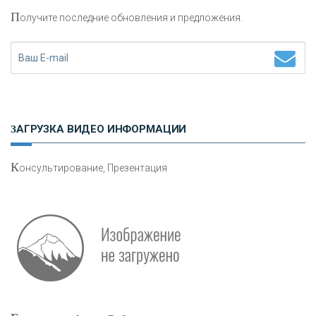
П
олучите последние обновления и предложения.
Н
етворкинг для предпринимателей
ЗАГРУЗКА ВИДЕО ИНФОРМАЦИИ
К
онсультирование, Презентация
Р
абота мечты. Что банки делают для того, чтобы
привлечь и удержать персонал - «Интервью»
О
шибки при покупке подержанного авто