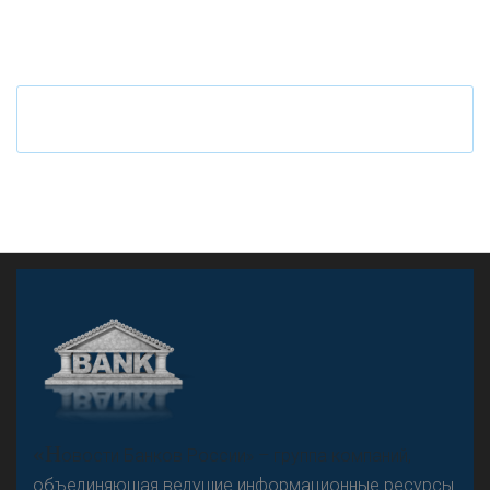
Ч
то будет с наличными деньгами при цифровом
рубле
А
двокат it
«Н
овости Банков России» – группа компаний,
объединяющая ведущие информационные ресурсы