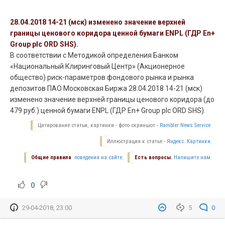
28.04.2018 14-21 (мск) изменено значение верхней
границы ценового коридора ценной бумаги ENPL (ГДР En+
Group plc ORD SHS).
В соответствии с Методикой определения Банком
«Национальный Клиринговый Центр» (Акционерное
общество) риск-параметров фондового рынка и рынка
депозитов ПАО Московская Биржа 28.04.2018 14-21 (мск)
изменено значение верхней границы ценового коридора (до
479 руб.) ценной бумаги ENPL (ГДР En+ Group plc ORD SHS).
Цитирование статьи, картинки - фото скриншот -
Rambler News Service.
Иллюстрация к статье -
Яндекс. Картинки.
Общие правила
поведения на сайте.
Есть вопросы.
Напишите нам.
0
29-04-2018, 23:00
5
0