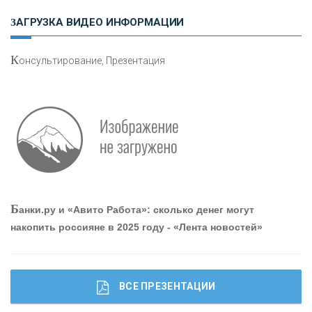
Н
етворкинг для предпринимателей
ЗАГРУЗКА ВИДЕО ИНФОРМАЦИИ
К
онсультирование, Презентация
О
шибки при покупке подержанного авто
Р
абота мечты. Что банки делают для того, чтобы
Б
анки.ру и «Авито Работа»: сколько денег могут
привлечь и удержать персонал - «Интервью»
накопить россияне в 2025 году - «Лента новостей»
ВСЕ ПРЕЗЕНТАЦИИ