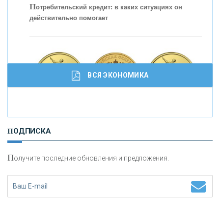
П
отребительский кредит: в каких ситуациях он
действительно помогает
С
корость - один из главных трендов в
кредитовании бизнеса - «Интервью»
ВСЯ ЭКОНОМИКА
И
нвестиционные золотые монеты как средство
ПОДПИСКА
сохранения и увеличения капитала
П
олучите последние обновления и предложения.