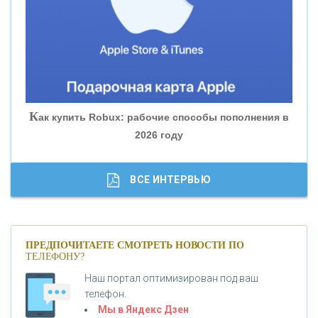
«БАНК ЮГРА»
«БАНК ГЛОБЭКС»
«СОВКОМБАНК»
К
ак купить Robux: рабочие способы пополнения в
2026 году
«ТРАСТ»
«ГАЗПРОМБАНК»
ВСЕ ИНТЕРВЬЮ
«МОСКОВСКИЙ КРЕДИТНЫЙ БАНК»
ПРЕДПОЧИТАЕТЕ СМОТРЕТЬ НОВОСТИ ПО
ТЕЛЕФОНУ?
«АБСОЛЮТ БАНК»
Наш портал оптимизирован под ваш
телефон.
Б
«БАНК ВОЗРОЖДЕНИЕ»
анки.ру обновил логотип впервые за 19 лет -
Мы в Яндекс Дзен