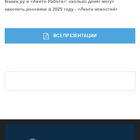
Б
анки.ру и «Авито Работа»: сколько денег могут
накопить россияне в 2025 году - «Лента новостей»
ВСЕ ПРЕЗЕНТАЦИИ
Ч
то будет с наличными деньгами при цифровом
рубле