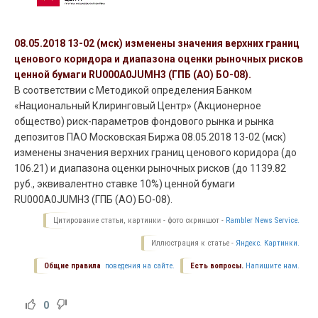
08.05.2018 13-02 (мск) изменены значения верхних границ
ценового коридора и диапазона оценки рыночных рисков
ценной бумаги RU000A0JUMH3 (ГПБ (АО) БО-08).
В соответствии с Методикой определения Банком
«Национальный Клиринговый Центр» (Акционерное
общество) риск-параметров фондового рынка и рынка
депозитов ПАО Московская Биржа 08.05.2018 13-02 (мск)
изменены значения верхних границ ценового коридора (до
106.21) и диапазона оценки рыночных рисков (до 1139.82
руб., эквивалентно ставке 10%) ценной бумаги
RU000A0JUMH3 (ГПБ (АО) БО-08).
Цитирование статьи, картинки - фото скриншот -
Rambler News Service.
Иллюстрация к статье -
Яндекс. Картинки.
Общие правила
поведения на сайте.
Есть вопросы.
Напишите нам.
0