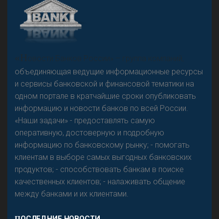
А
двокат it
Р
езкого разворота на рынке автокредитов не
«Н
овости Банков России» – группа компаний,
предвидится - «Интервью»
объединяющая ведущие информационные ресурсы
и сервисы банковской и финансовой тематики на
одном портале в кратчайшие сроки опубликовать
информацию и новости банков по всей России.
«Наши задачи» - предоставлять самую
оперативную, достоверную и подробную
информацию по банковскому рынку; - помогать
клиентам в выборе самых выгодных банковских
продуктов; - способствовать банкам в поиске
качественных клиентов; - налаживать общение
между банками и их клиентами.
ПОСЛЕДНИЕ НОВОСТИ