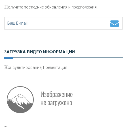
П
олучите последние обновления и предложения.
Н
етворкинг для предпринимателей
ЗАГРУЗКА ВИДЕО ИНФОРМАЦИИ
К
онсультирование, Презентация
Р
абота мечты. Что банки делают для того, чтобы
привлечь и удержать персонал - «Интервью»
О
шибки при покупке подержанного авто