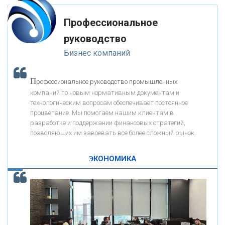
мимо ушей. Он никогда не бывает полезен никому, кроме того, кто его
«РОСЕВРОБАНК»
дал.
Профессиональное
-- Люблю давать советы и очень не люблю, когда их дают мне.
руководство
«ПРЕСС-СЛУЖБА ВТБ24»
Бизнес компаний
«АВТОГРАДБАНК»
П
рофессиональное руководство промышленных
К
компаний по новым нормативным документам и
ак Система быстрых платежей за пять лет
«ПРОМРЕГИОНБАНК»
технологическим вопросам обеспечивает постоянное
изменила финансовый рынок - «Интервью»
процветание. Мы помогаем нашим клиентам в
разработке и поддержании финансовых стратегий,
ОНАС
позволяющих им завоевать все более сложный рынок.
ЭКОНОМИКА
КОНТАКТЫ