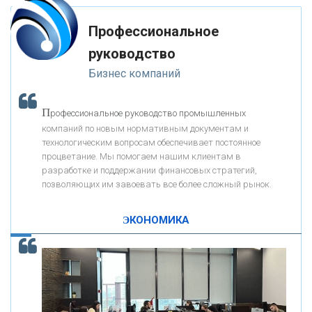
мимо ушей. Он никогда не бывает полезен никому, кроме того, кто его
«РОСЕВРОБАНК»
дал.
Профессиональное
-- Люблю давать советы и очень не люблю, когда их дают мне.
руководство
«ПРЕСС-СЛУЖБА ВТБ24»
Бизнес компаний
«АВТОГРАДБАНК»
П
рофессиональное руководство промышленных
К
компаний по новым нормативным документам и
ак Система быстрых платежей за пять лет
«ПРОМРЕГИОНБАНК»
технологическим вопросам обеспечивает постоянное
изменила финансовый рынок - «Интервью»
процветание. Мы помогаем нашим клиентам в
разработке и поддержании финансовых стратегий,
ОНАС
позволяющих им завоевать все более сложный рынок.
ЭКОНОМИКА
КОНТАКТЫ