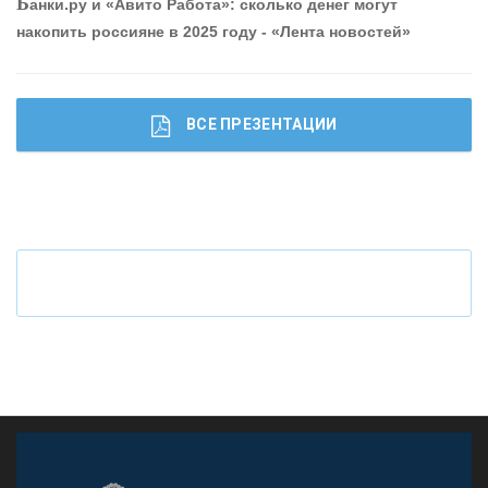
Б
анки.ру и «Авито Работа»: сколько денег могут
накопить россияне в 2025 году - «Лента новостей»
ВСЕ ПРЕЗЕНТАЦИИ
Ч
то будет с наличными деньгами при цифровом
рубле