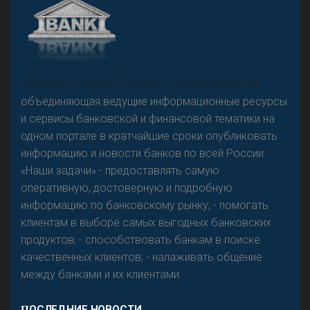
А
двокат it
Р
езкого разворота на рынке автокредитов не
«Н
овости Банков России» – группа компаний,
предвидится - «Интервью»
объединяющая ведущие информационные ресурсы
и сервисы банковской и финансовой тематики на
одном портале в кратчайшие сроки опубликовать
информацию и новости банков по всей России.
«Наши задачи» - предоставлять самую
оперативную, достоверную и подробную
информацию по банковскому рынку; - помогать
клиентам в выборе самых выгодных банковских
продуктов; - способствовать банкам в поиске
качественных клиентов; - налаживать общение
между банками и их клиентами.
ПОСЛЕДНИЕ НОВОСТИ