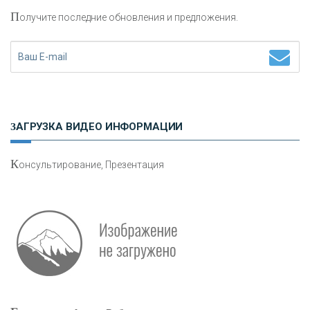
П
олучите последние обновления и предложения.
Н
етворкинг для предпринимателей
ЗАГРУЗКА ВИДЕО ИНФОРМАЦИИ
К
онсультирование, Презентация
Р
абота мечты. Что банки делают для того, чтобы
привлечь и удержать персонал - «Интервью»
О
шибки при покупке подержанного авто