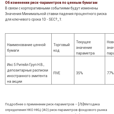
Об изменении риск-параметров по ценным бумагам
В связи с корпоративными событиями будут изменены
Значения Минимальной ставки падения процентного риска
для ключевого срока 1D -
SEC
?_1:
Текущее
Нов
Наименование ценной
Торговый
значение
зна
бумаги
код
параметра
пар
Икс 5 Ритейл Груп Н.В.,
депозитарные расписки
FIVE
35%
77%
иностранного эмитента
на акции
[/b]
Подробнее о применении риск-параметров –
Методика
определения НКО НКЦ (АО) риск-параметров фондового рынка