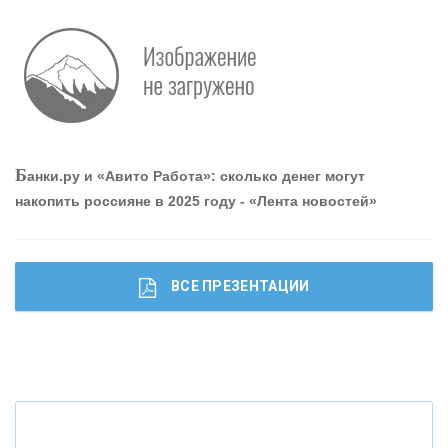
Р
абота мечты. Что банки делают для того, чтобы
привлечь и удержать персонал - «Интервью»
О
шибки при покупке подержанного авто
Б
анки.ру и «Авито Работа»: сколько денег могут
накопить россияне в 2025 году - «Лента новостей»
ВСЕ ПРЕЗЕНТАЦИИ
Ч
то будет с наличными деньгами при цифровом
рубле