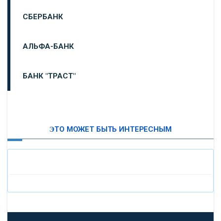
СБЕРБАНК
АЛЬФА-БАНК
БАНК "ТРАСТ"
ВТБ24
ЭТО МОЖЕТ БЫТЬ ИНТЕРЕСНЫМ
«МОСКОВСКИЙ ИНДУСТРИАЛЬНЫЙ БАНК»
«ПАО МОСОБЛБАНК»
«БАНК САНКТ-ПЕТЕРБУРГ»