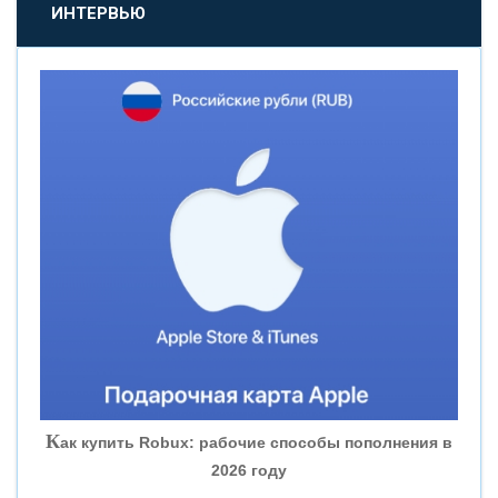
«ПРОМСВЯЗЬБАНК»
ИНТЕРВЬЮ
«НОВИКОМБАНК»
«СМП БАНК»
«ВНЕШПРОМБАНК»
«БАНК ЮГРА»
«БАНК ГЛОБЭКС»
«СОВКОМБАНК»
К
ак купить Robux: рабочие способы пополнения в
2026 году
«ТРАСТ»