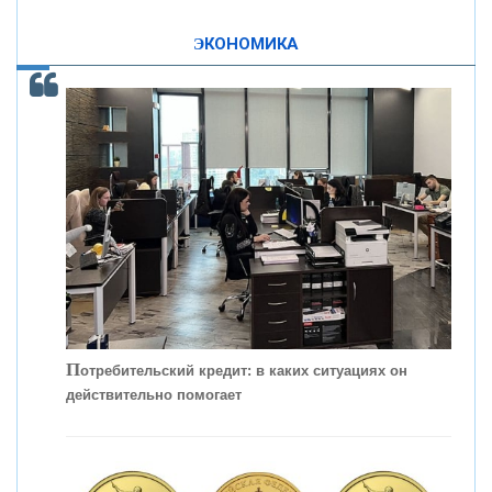
ЭКОНОМИКА
КОНТАКТЫ
С
корость - один из главных трендов в
кредитовании бизнеса - «Интервью»
П
отребительский кредит: в каких ситуациях он
действительно помогает