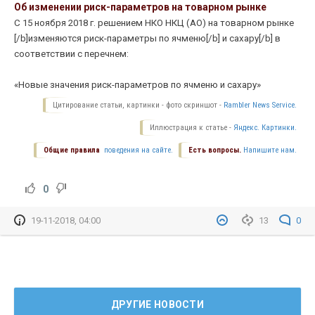
Об изменении риск-параметров на товарном рынке
С 15 ноября 2018 г. решением НКО НКЦ (АО) на товарном рынке
[/b]изменяются риск-параметры по ячменю[/b] и сахару[/b] в
соответствии с перечнем:
«Новые значения риск-параметров по
ячменю и сахару
»
Цитирование статьи, картинки - фото скриншот -
Rambler News Service.
Иллюстрация к статье -
Яндекс. Картинки.
Общие правила
поведения на сайте.
Есть вопросы.
Напишите нам.
0
19-11-2018, 04:00
13
0
ДРУГИЕ НОВОСТИ