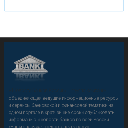
рубле
А
двокат it
«Н
овости Банков России» – группа компаний,
объединяющая ведущие информационные ресурсы
и сервисы банковской и финансовой тематики на
одном портале в кратчайшие сроки опубликовать
Р
езкого разворота на рынке автокредитов не
информацию и новости банков по всей России.
предвидится - «Интервью»
«Наши задачи» - предоставлять самую