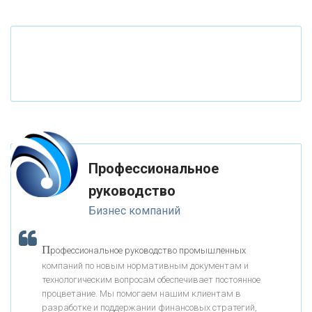
«ТАТФОНДБАНК»
«РОССИЙСКИЙ КАПИТАЛ»
«НАЦИОНАЛЬНЫЙ КЛИРИНГОВЫЙ ЦЕНТР»
«ФК ОТКРЫТИЕ»
Профессиональное
«ЗАПСИБКОМБАНК»
руководство
Бизнес компаний
«РОСЕВРОБАНК»
П
рофессиональное руководство промышленных
«ПРЕСС-СЛУЖБА ВТБ24»
компаний по новым нормативным документам и
технологическим вопросам обеспечивает постоянное
процветание. Мы помогаем нашим клиентам в
«АВТОГРАДБАНК»
разработке и поддержании финансовых стратегий,