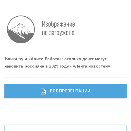
О
шибки при покупке подержанного авто
Р
абота мечты. Что банки делают для того, чтобы
Б
анки.ру и «Авито Работа»: сколько денег могут
привлечь и удержать персонал - «Интервью»
накопить россияне в 2025 году - «Лента новостей»
ВСЕ ПРЕЗЕНТАЦИИ
Ч
то будет с наличными деньгами при цифровом