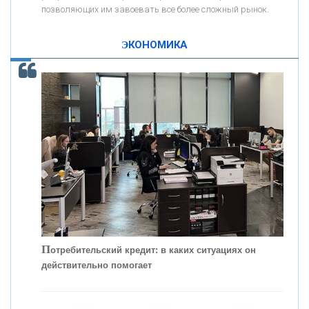
позволяющих им завоевать все более сложный рынок.
К
ак Система быстрых платежей за пять лет
«ПРОМРЕГИОНБАНК»
изменила финансовый рынок - «Интервью»
ЭКОНОМИКА
ОНАС
КОНТАКТЫ
П
отребительский кредит: в каких ситуациях он
действительно помогает
С
корость - один из главных трендов в