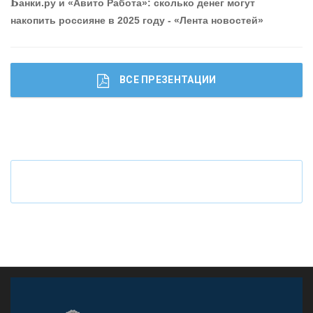
Б
анки.ру и «Авито Работа»: сколько денег могут
накопить россияне в 2025 году - «Лента новостей»
ВСЕ ПРЕЗЕНТАЦИИ
Ч
то будет с наличными деньгами при цифровом
рубле