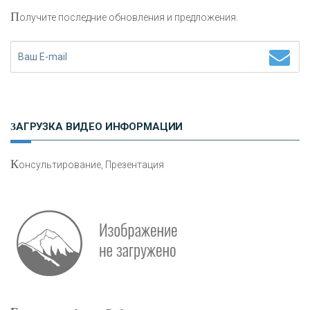
П
олучите последние обновления и предложения.
Н
етворкинг для предпринимателей
ЗАГРУЗКА ВИДЕО ИНФОРМАЦИИ
К
онсультирование, Презентация
Р
абота мечты. Что банки делают для того, чтобы
привлечь и удержать персонал - «Интервью»
О
шибки при покупке подержанного авто