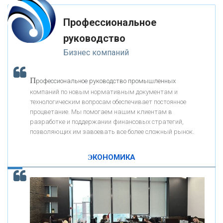
мимо ушей. Он никогда не бывает полезен никому, кроме того, кто его
«РОСЕВРОБАНК»
дал.
Профессиональное
-- Люблю давать советы и очень не люблю, когда их дают мне.
руководство
«ПРЕСС-СЛУЖБА ВТБ24»
Бизнес компаний
«АВТОГРАДБАНК»
П
рофессиональное руководство промышленных
К
компаний по новым нормативным документам и
ак Система быстрых платежей за пять лет
«ПРОМРЕГИОНБАНК»
технологическим вопросам обеспечивает постоянное
изменила финансовый рынок - «Интервью»
процветание. Мы помогаем нашим клиентам в
разработке и поддержании финансовых стратегий,
ОНАС
позволяющих им завоевать все более сложный рынок.
ЭКОНОМИКА
КОНТАКТЫ