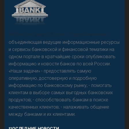
А
двокат it
Р
езкого разворота на рынке автокредитов не
«Н
овости Банков России» – группа компаний,
предвидится - «Интервью»
объединяющая ведущие информационные ресурсы
и сервисы банковской и финансовой тематики на
одном портале в кратчайшие сроки опубликовать
информацию и новости банков по всей России.
«Наши задачи» - предоставлять самую
оперативную, достоверную и подробную
информацию по банковскому рынку; - помогать
клиентам в выборе самых выгодных банковских
продуктов; - способствовать банкам в поиске
качественных клиентов; - налаживать общение
между банками и их клиентами.
ПОСЛЕДНИЕ НОВОСТИ