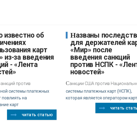
Названы последствия
ничениях
для держателей ка
льзования карт
«Мир» после
» из-за введения
введения санкций
ий - «Лента
против НСПК - «Лен
стей»
новостей»
С
санкций против
анкции США против Национальн
ной системы платежных
системы платежных карт (НСПК),
 повлиять на
которая является оператором кар
ание карт
читать стат
читать статью