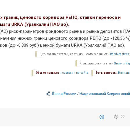
их границ ценового коридора РЕПО, ставки переноса и
маги URKA (Уралкалий ПАО ао).
(АО) риск-параметров фондового рынка и рынка депозитов ПА
начения нижних границ ценового коридора РЕПО (до -120.36 %)
ов (до -0.309 руб.) ценной бумаги URKA (Уралкалий ПАО ао).
Цитирование статьи, картинки - фото скриншот -
Rambler News 
Иллюстрация к статье -
Яндекс. Ка
Общие правила
поведения на сайте.
Есть вопросы.
Напиши
Банки России
/
Национальный Клиринговый
22