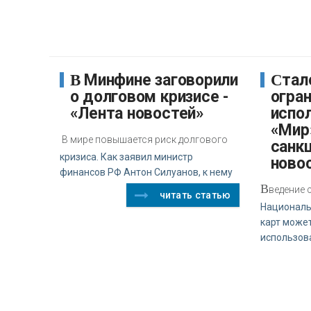
В Минфине заговорили
Стало известно об
о долговом кризисе -
огра
«Лента новостей»
испо
«Мир
В мире повышается риск долгового
санкц
кризиса. Как заявил министр
ново
финансов РФ Антон Силуанов, к нему
В
ведение 
читать статью
Националь
карт может
использов