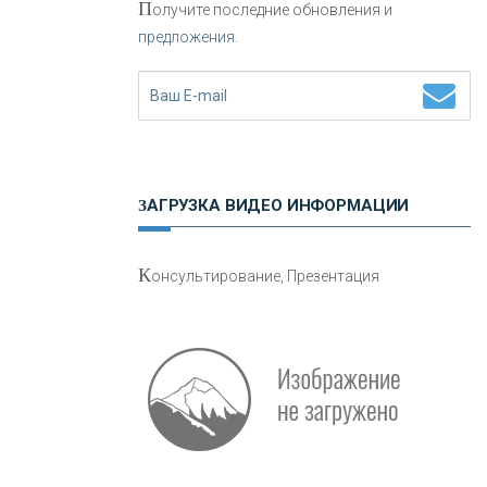
П
олучите последние обновления и
предложения.
Н
етворкинг для предпринимателей
ЗАГРУЗКА ВИДЕО ИНФОРМАЦИИ
О
шибки при покупке подержанного
К
онсультирование, Презентация
авто