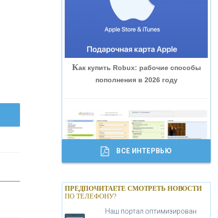
«ВНЕШПРОМБАНК»
«БАНК ЮГРА»
К
ак купить Robux: рабочие способы
«БАНК ГЛОБЭКС»
пополнения в 2026 году
«СОВКОМБАНК»
«ТРАСТ»
ВСЕ ИНТЕРВЬЮ
«ГАЗПРОМБАНК»
Б
анки.ру обновил логотип впервые за
«МОСКОВСКИЙ КРЕДИТНЫЙ
ПРЕДПОЧИТАЕТЕ СМОТРЕТЬ НОВОСТИ
19 лет - «Лента новостей»
ПО ТЕЛЕФОНУ?
БАНК»
Наш портал оптимизирован