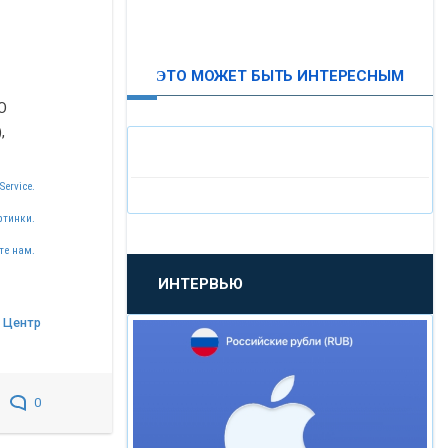
ВТБ24
ЭТО МОЖЕТ БЫТЬ ИНТЕРЕСНЫМ
«МОСКОВСКИЙ
О
ИНДУСТРИАЛЬНЫЙ БАНК»
,
«ПАО МОСОБЛБАНК»
Service.
ртинки.
«БАНК САНКТ-ПЕТЕРБУРГ»
те нам.
ИНТЕРВЬЮ
«ПРОМСВЯЗЬБАНК»
 Центр
«НОВИКОМБАНК»
0
«СМП БАНК»