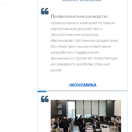
«Интервью»
«ЗАПСИБКОМБАНК»
П
рофессиональное руководство
«РОСЕВРОБАНК»
промышленных компаний по новым
нормативным документам и
технологическим вопросам
«ПРЕСС-СЛУЖБА ВТБ24»
обеспечивает постоянное процветание.
Мы помогаем нашим клиентам в
разработке и поддержании
«АВТОГРАДБАНК»
финансовых стратегий, позволяющих
им завоевать все более сложный
рынок.
«ПРОМРЕГИОНБАНК»
ЭКОНОМИКА
С
корость - один из главных трендов в
ОНАС
кредитовании бизнеса - «Интервью»
КОНТАКТЫ