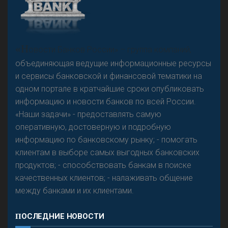
А
двокат it
Р
езкого разворота на рынке автокредитов не
«Н
овости Банков России» – группа компаний,
предвидится - «Интервью»
объединяющая ведущие информационные ресурсы
и сервисы банковской и финансовой тематики на
одном портале в кратчайшие сроки опубликовать
информацию и новости банков по всей России.
«Наши задачи» - предоставлять самую
оперативную, достоверную и подробную
информацию по банковскому рынку; - помогать
клиентам в выборе самых выгодных банковских
продуктов; - способствовать банкам в поиске
качественных клиентов; - налаживать общение
между банками и их клиентами.
ПОСЛЕДНИЕ НОВОСТИ