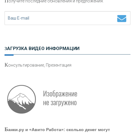
П
олучите последние обновления и предложения.
Н
етворкинг для предпринимателей
ЗАГРУЗКА ВИДЕО ИНФОРМАЦИИ
К
онсультирование, Презентация
Р
абота мечты. Что банки делают для того, чтобы
привлечь и удержать персонал - «Интервью»
О
шибки при покупке подержанного авто
Б
анки.ру и «Авито Работа»: сколько денег могут