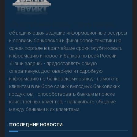
А
двокат it
Р
езкого разворота на рынке автокредитов не
«Н
овости Банков России» – группа компаний,
предвидится - «Интервью»
объединяющая ведущие информационные ресурсы
и сервисы банковской и финансовой тематики на
одном портале в кратчайшие сроки опубликовать
информацию и новости банков по всей России.
«Наши задачи» - предоставлять самую
оперативную, достоверную и подробную
информацию по банковскому рынку; - помогать
клиентам в выборе самых выгодных банковских
продуктов; - способствовать банкам в поиске
качественных клиентов; - налаживать общение
между банками и их клиентами.
ПОСЛЕДНИЕ НОВОСТИ