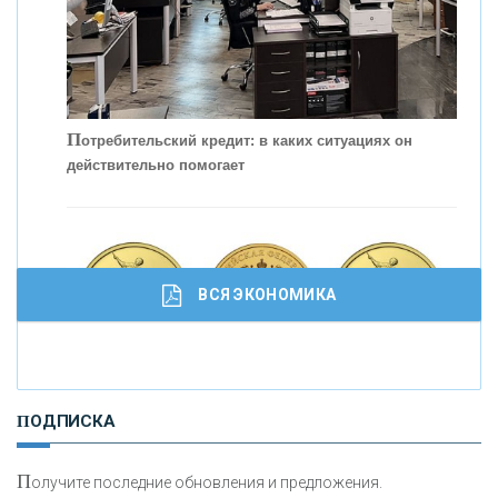
С
корость - один из главных трендов в
кредитовании бизнеса - «Интервью»
П
отребительский кредит: в каких ситуациях он
действительно помогает
ВСЯ ЭКОНОМИКА
И
нвестиционные золотые монеты как средство
ПОДПИСКА
сохранения и увеличения капитала
П
олучите последние обновления и предложения.