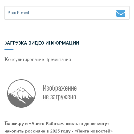
Н
етворкинг для предпринимателей
ЗАГРУЗКА ВИДЕО ИНФОРМАЦИИ
К
онсультирование, Презентация
Р
абота мечты. Что банки делают для того, чтобы
привлечь и удержать персонал - «Интервью»
О
шибки при покупке подержанного авто
Б
анки.ру и «Авито Работа»: сколько денег могут
накопить россияне в 2025 году - «Лента новостей»