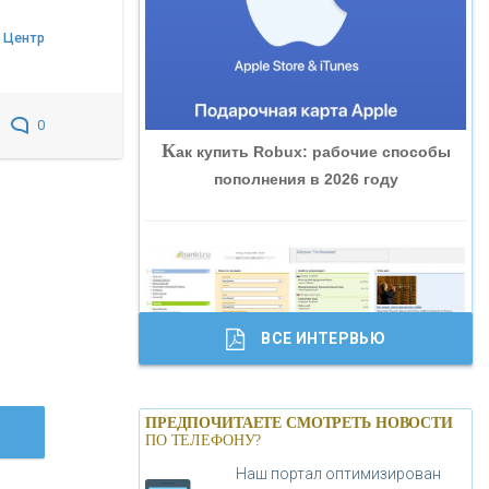
«ВНЕШПРОМБАНК»
 Центр
«БАНК ЮГРА»
0
К
ак купить Robux: рабочие способы
«БАНК ГЛОБЭКС»
пополнения в 2026 году
«СОВКОМБАНК»
«ТРАСТ»
ВСЕ ИНТЕРВЬЮ
«ГАЗПРОМБАНК»
Б
анки.ру обновил логотип впервые за
«МОСКОВСКИЙ КРЕДИТНЫЙ
ПРЕДПОЧИТАЕТЕ СМОТРЕТЬ НОВОСТИ
19 лет - «Лента новостей»
ПО ТЕЛЕФОНУ?
БАНК»
Наш портал оптимизирован