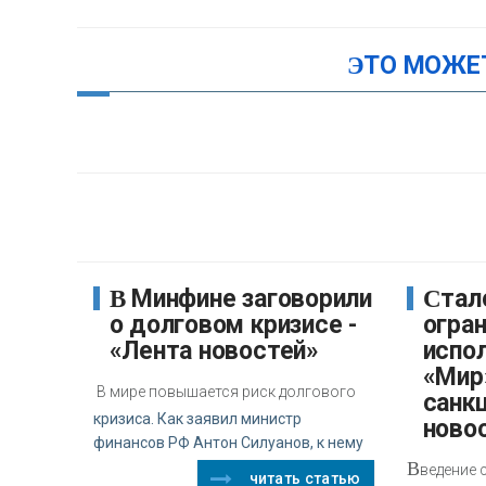
ЭТО МОЖЕ
В Минфине заговорили
Стало известно об
о долговом кризисе -
огра
«Лента новостей»
испо
«Мир
В мире повышается риск долгового
санкц
кризиса. Как заявил министр
ново
финансов РФ Антон Силуанов, к нему
В
ведение 
читать статью