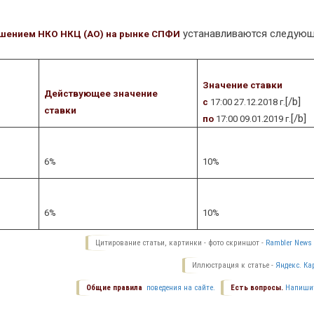
устанавливаются следую
. решением НКО НКЦ (АО) на рынке СПФИ
Значение ставки
Действующее значение
[/b]
с
17:00 27.12.2018 г.
ставки
[/b]
по
17:00 09.01.2019 г.
6%
10%
6%
10%
Цитирование статьи, картинки - фото скриншот -
Rambler News 
Иллюстрация к статье -
Яндекс. Ка
Общие правила
поведения на сайте.
Есть вопросы.
Напиши