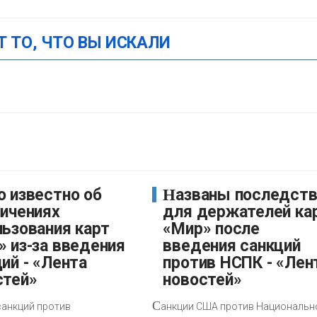
Т ТО, ЧТО ВЫ ИСКАЛИ
Названы последствия
ничениях
для держателей ка
льзования карт
«Мир» после
» из-за введения
введения санкций
ий - «Лента
против НСПК - «Лен
стей»
новостей»
С
санкций против
анкции США против Национальн