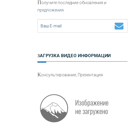
П
олучите последние обновления и
предложения.
Н
етворкинг для предпринимателей
ЗАГРУЗКА ВИДЕО ИНФОРМАЦИИ
О
шибки при покупке подержанного
К
онсультирование, Презентация
авто