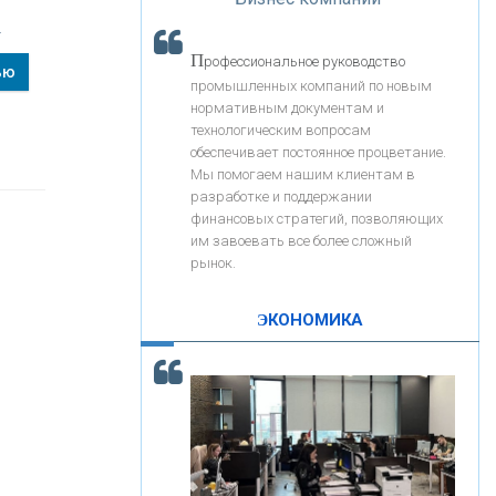
«Интервью»
«ЗАПСИБКОМБАНК»
т
П
рофессиональное руководство
ью
«РОСЕВРОБАНК»
промышленных компаний по новым
нормативным документам и
технологическим вопросам
«ПРЕСС-СЛУЖБА ВТБ24»
обеспечивает постоянное процветание.
Мы помогаем нашим клиентам в
разработке и поддержании
«АВТОГРАДБАНК»
финансовых стратегий, позволяющих
им завоевать все более сложный
рынок.
«ПРОМРЕГИОНБАНК»
ЭКОНОМИКА
С
корость - один из главных трендов в
ОНАС
кредитовании бизнеса - «Интервью»
КОНТАКТЫ