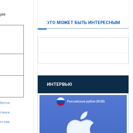
ВТБ24
щие
ЭТО МОЖЕТ БЫТЬ ИНТЕРЕСНЫМ
«МОСКОВСКИЙ
ИНДУСТРИАЛЬНЫЙ БАНК»
«ПАО МОСОБЛБАНК»
«БАНК САНКТ-ПЕТЕРБУРГ»
ИНТЕРВЬЮ
«ПРОМСВЯЗЬБАНК»
Service.
«НОВИКОМБАНК»
ртинки.
«СМП БАНК»
те нам.