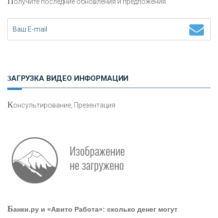
П
олучите последние обновления и предложения.
Н
етворкинг для предпринимателей
ЗАГРУЗКА ВИДЕО ИНФОРМАЦИИ
К
онсультирование, Презентация
Р
абота мечты. Что банки делают для того, чтобы
привлечь и удержать персонал - «Интервью»
О
шибки при покупке подержанного авто
Б
анки.ру и «Авито Работа»: сколько денег могут