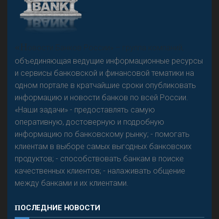
А
двокат it
Р
езкого разворота на рынке автокредитов не
«Н
овости Банков России» – группа компаний,
предвидится - «Интервью»
объединяющая ведущие информационные ресурсы
и сервисы банковской и финансовой тематики на
одном портале в кратчайшие сроки опубликовать
информацию и новости банков по всей России.
«Наши задачи» - предоставлять самую
оперативную, достоверную и подробную
информацию по банковскому рынку; - помогать
клиентам в выборе самых выгодных банковских
продуктов; - способствовать банкам в поиске
качественных клиентов; - налаживать общение
между банками и их клиентами.
ПОСЛЕДНИЕ НОВОСТИ