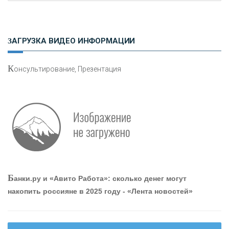
Н
етворкинг для предпринимателей
ЗАГРУЗКА ВИДЕО ИНФОРМАЦИИ
К
онсультирование, Презентация
Р
абота мечты. Что банки делают для того, чтобы
привлечь и удержать персонал - «Интервью»
О
шибки при покупке подержанного авто
Б
анки.ру и «Авито Работа»: сколько денег могут
накопить россияне в 2025 году - «Лента новостей»