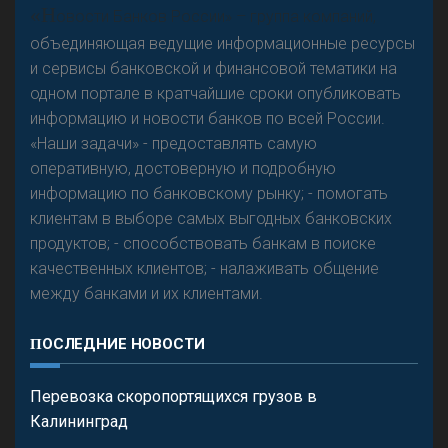
Р
езкого разворота на рынке автокредитов не
«Н
овости Банков России» – группа компаний,
предвидится - «Интервью»
объединяющая ведущие информационные ресурсы
и сервисы банковской и финансовой тематики на
одном портале в кратчайшие сроки опубликовать
информацию и новости банков по всей России.
«Наши задачи» - предоставлять самую
оперативную, достоверную и подробную
информацию по банковскому рынку; - помогать
клиентам в выборе самых выгодных банковских
продуктов; - способствовать банкам в поиске
качественных клиентов; - налаживать общение
между банками и их клиентами.
ПОСЛЕДНИЕ НОВОСТИ
Перевозка скоропортящихся грузов в
Калининград