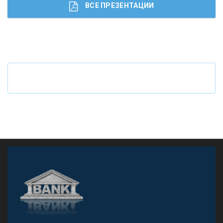
ВСЕ ПРЕЗЕНТАЦИИ
Ч
то будет с наличными деньгами при цифровом
рубле
А
двокат it