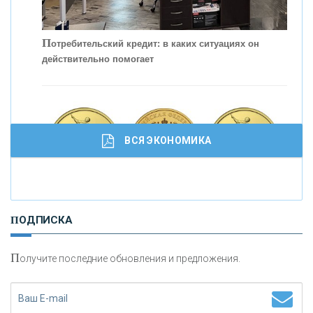
С
корость - один из главных трендов в
кредитовании бизнеса - «Интервью»
П
отребительский кредит: в каких ситуациях он
действительно помогает
ВСЯ ЭКОНОМИКА
И
нвестиционные золотые монеты как средство
ПОДПИСКА
сохранения и увеличения капитала
П
олучите последние обновления и предложения.