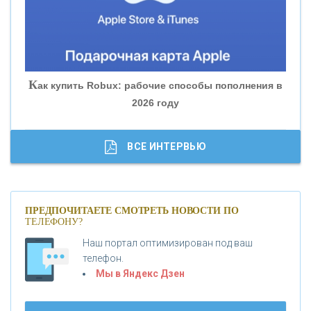
«БАНК ГЛОБЭКС»
«СОВКОМБАНК»
К
ак купить Robux: рабочие способы пополнения в
2026 году
«ТРАСТ»
«ГАЗПРОМБАНК»
ВСЕ ИНТЕРВЬЮ
«МОСКОВСКИЙ КРЕДИТНЫЙ БАНК»
ПРЕДПОЧИТАЕТЕ СМОТРЕТЬ НОВОСТИ ПО
ТЕЛЕФОНУ?
«АБСОЛЮТ БАНК»
Наш портал оптимизирован под ваш
телефон.
Б
«БАНК ВОЗРОЖДЕНИЕ»
анки.ру обновил логотип впервые за 19 лет -
Мы в Яндекс Дзен
«Лента новостей»