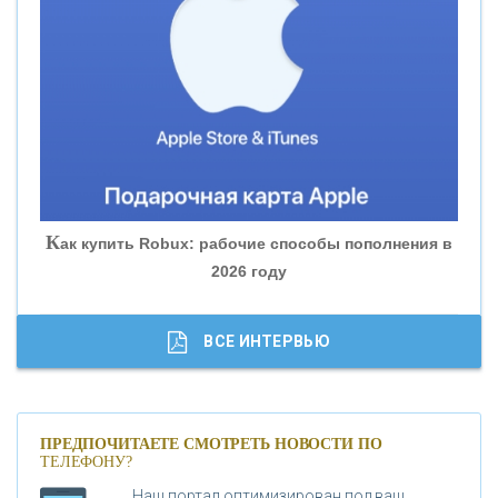
«ВНЕШПРОМБАНК»
«БАНК ЮГРА»
«БАНК ГЛОБЭКС»
«СОВКОМБАНК»
К
ак купить Robux: рабочие способы пополнения в
2026 году
«ТРАСТ»
«ГАЗПРОМБАНК»
ВСЕ ИНТЕРВЬЮ
«МОСКОВСКИЙ КРЕДИТНЫЙ БАНК»
ПРЕДПОЧИТАЕТЕ СМОТРЕТЬ НОВОСТИ ПО
ТЕЛЕФОНУ?
«АБСОЛЮТ БАНК»
Наш портал оптимизирован под ваш