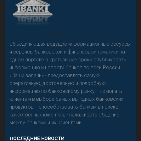
А
двокат it
Р
езкого разворота на рынке автокредитов не
«Н
овости Банков России» – группа компаний,
предвидится - «Интервью»
объединяющая ведущие информационные ресурсы
и сервисы банковской и финансовой тематики на
одном портале в кратчайшие сроки опубликовать
информацию и новости банков по всей России.
«Наши задачи» - предоставлять самую
оперативную, достоверную и подробную
информацию по банковскому рынку; - помогать
клиентам в выборе самых выгодных банковских
продуктов; - способствовать банкам в поиске
качественных клиентов; - налаживать общение
между банками и их клиентами.
ПОСЛЕДНИЕ НОВОСТИ