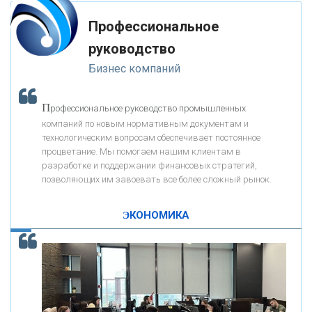
мимо ушей. Он никогда не бывает полезен никому, кроме того, кто его
«РОСЕВРОБАНК»
дал.
Профессиональное
-- Люблю давать советы и очень не люблю, когда их дают мне.
руководство
«ПРЕСС-СЛУЖБА ВТБ24»
Бизнес компаний
«АВТОГРАДБАНК»
П
рофессиональное руководство промышленных
К
компаний по новым нормативным документам и
ак Система быстрых платежей за пять лет
«ПРОМРЕГИОНБАНК»
технологическим вопросам обеспечивает постоянное
изменила финансовый рынок - «Интервью»
процветание. Мы помогаем нашим клиентам в
разработке и поддержании финансовых стратегий,
ОНАС
позволяющих им завоевать все более сложный рынок.
ЭКОНОМИКА
КОНТАКТЫ