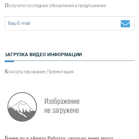
П
олучите последние обновления и предложения.
Н
етворкинг для предпринимателей
ЗАГРУЗКА ВИДЕО ИНФОРМАЦИИ
К
онсультирование, Презентация
Р
абота мечты. Что банки делают для того, чтобы
привлечь и удержать персонал - «Интервью»
О
шибки при покупке подержанного авто
Б
анки.ру и «Авито Работа»: сколько денег могут