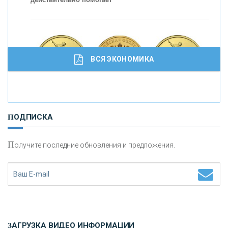
С
корость - один из главных трендов в
кредитовании бизнеса - «Интервью»
ВСЯ ЭКОНОМИКА
И
нвестиционные золотые монеты как средство
ПОДПИСКА
сохранения и увеличения капитала
П
олучите последние обновления и предложения.
Н
етворкинг для предпринимателей
ЗАГРУЗКА ВИДЕО ИНФОРМАЦИИ