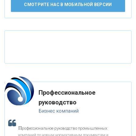
АО «КРЕДИТ ЕВРОПА БАНК»
СМОТРИТЕ НАС В МОБИЛЬНОЙ ВЕРСИИ
«ТАТФОНДБАНК»
«РОССИЙСКИЙ КАПИТАЛ»
«НАЦИОНАЛЬНЫЙ КЛИРИНГОВЫЙ ЦЕНТР»
«ФК ОТКРЫТИЕ»
Профессиональное
«ЗАПСИБКОМБАНК»
руководство
Бизнес компаний
«РОСЕВРОБАНК»
П
рофессиональное руководство промышленных
«ПРЕСС-СЛУЖБА ВТБ24»
компаний по новым нормативным документам и