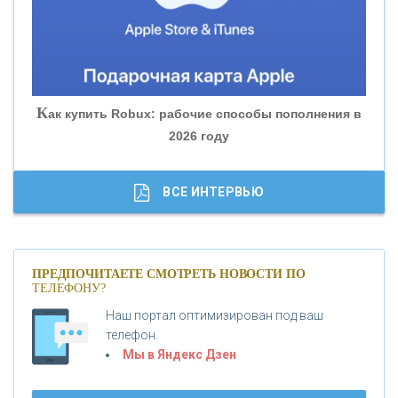
«БАНК ГЛОБЭКС»
«СОВКОМБАНК»
К
ак купить Robux: рабочие способы пополнения в
2026 году
«ТРАСТ»
«ГАЗПРОМБАНК»
ВСЕ ИНТЕРВЬЮ
«МОСКОВСКИЙ КРЕДИТНЫЙ БАНК»
ПРЕДПОЧИТАЕТЕ СМОТРЕТЬ НОВОСТИ ПО
ТЕЛЕФОНУ?
«АБСОЛЮТ БАНК»
Наш портал оптимизирован под ваш
телефон.
Б
«БАНК ВОЗРОЖДЕНИЕ»
анки.ру обновил логотип впервые за 19 лет -
Мы в Яндекс Дзен
«Лента новостей»