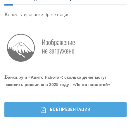
К
онсультирование, Презентация
О
шибки при покупке подержанного авто
Р
абота мечты. Что банки делают для того, чтобы
Б
анки.ру и «Авито Работа»: сколько денег могут
привлечь и удержать персонал - «Интервью»
накопить россияне в 2025 году - «Лента новостей»
ВСЕ ПРЕЗЕНТАЦИИ