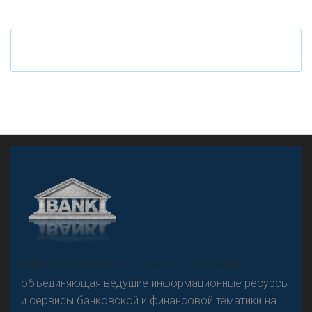
Ч
то будет с наличными деньгами при цифровом
рубле
А
двокат it
«Н
овости Банков России» – группа компаний,
объединяющая ведущие информационные ресурсы
и сервисы банковской и финансовой тематики на