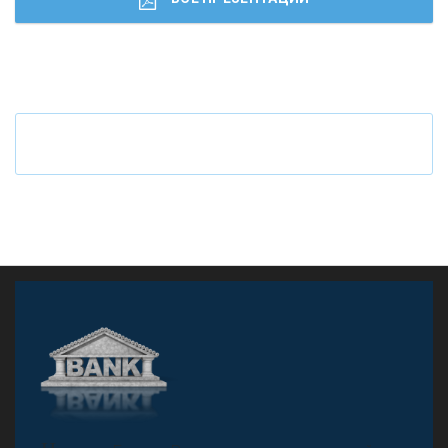
Ч
то будет с наличными деньгами при цифровом
рубле
А
двокат it