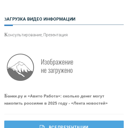
Н
етворкинг для предпринимателей
ЗАГРУЗКА ВИДЕО ИНФОРМАЦИИ
К
онсультирование, Презентация
О
шибки при покупке подержанного авто
Р
абота мечты. Что банки делают для того, чтобы
Б
анки.ру и «Авито Работа»: сколько денег могут
привлечь и удержать персонал - «Интервью»
накопить россияне в 2025 году - «Лента новостей»
ВСЕ ПРЕЗЕНТАЦИИ