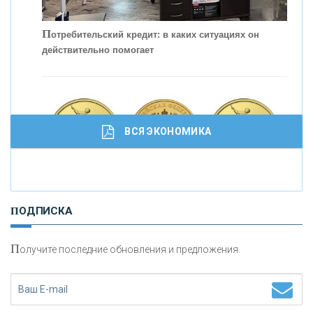
П
отребительский кредит: в каких ситуациях он
действительно помогает
С
корость - один из главных трендов в
кредитовании бизнеса - «Интервью»
ВСЯ ЭКОНОМИКА
И
нвестиционные золотые монеты как средство
ПОДПИСКА
сохранения и увеличения капитала
П
олучите последние обновления и предложения.