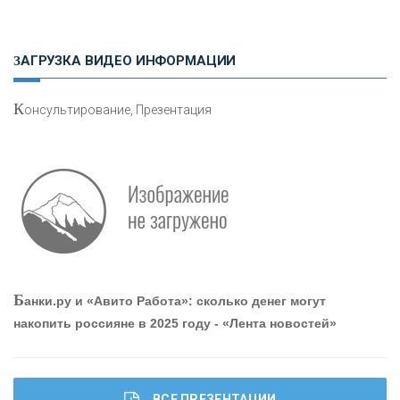
Н
етворкинг для предпринимателей
ЗАГРУЗКА ВИДЕО ИНФОРМАЦИИ
К
онсультирование, Презентация
О
шибки при покупке подержанного авто
Р
абота мечты. Что банки делают для того, чтобы
Б
анки.ру и «Авито Работа»: сколько денег могут
привлечь и удержать персонал - «Интервью»
накопить россияне в 2025 году - «Лента новостей»
ВСЕ ПРЕЗЕНТАЦИИ