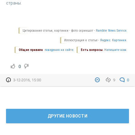
страны.
Цитирование статьи, картинки - фото скриншот -
Rambler News Service.
Иллюстрация к статье -
Яндекс. Картинки.
Общие правила
поведения на сайте.
Есть вопросы.
Напишите нам.
0
3-12-2016, 15:00
9
0
ДРУГИЕ НОВОСТИ