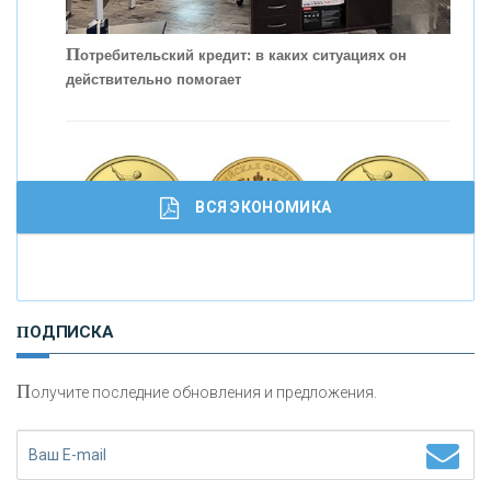
П
отребительский кредит: в каких ситуациях он
действительно помогает
С
корость - один из главных трендов в
кредитовании бизнеса - «Интервью»
ВСЯ ЭКОНОМИКА
И
нвестиционные золотые монеты как средство
ПОДПИСКА
сохранения и увеличения капитала
П
олучите последние обновления и предложения.