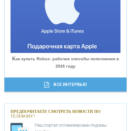
«БАНК ЮГРА»
«БАНК ГЛОБЭКС»
«СОВКОМБАНК»
К
ак купить Robux: рабочие способы пополнения в
2026 году
«ТРАСТ»
«ГАЗПРОМБАНК»
ВСЕ ИНТЕРВЬЮ
«МОСКОВСКИЙ КРЕДИТНЫЙ БАНК»
ПРЕДПОЧИТАЕТЕ СМОТРЕТЬ НОВОСТИ ПО
ТЕЛЕФОНУ?
«АБСОЛЮТ БАНК»
Наш портал оптимизирован под ваш