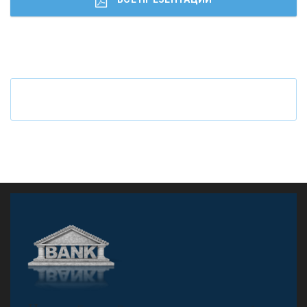
Ч
то будет с наличными деньгами при цифровом
рубле
А
двокат it