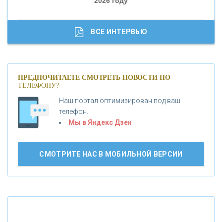
2026 году
«ТРАСТ»
«ГАЗПРОМБАНК»
ВСЕ ИНТЕРВЬЮ
«МОСКОВСКИЙ КРЕДИТНЫЙ БАНК»
ПРЕДПОЧИТАЕТЕ СМОТРЕТЬ НОВОСТИ ПО
ТЕЛЕФОНУ?
«АБСОЛЮТ БАНК»
Наш портал оптимизирован под ваш
телефон.
Б
«БАНК ВОЗРОЖДЕНИЕ»
анки.ру обновил логотип впервые за 19 лет -
Мы в Яндекс Дзен
«Лента новостей»
АО «КРЕДИТ ЕВРОПА БАНК»
СМОТРИТЕ НАС В МОБИЛЬНОЙ ВЕРСИИ
«ТАТФОНДБАНК»
«РОССИЙСКИЙ КАПИТАЛ»