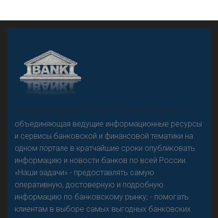
А
двокат it
«Н
овости Банков России» – группа компаний,
объединяющая ведущие информационные ресурсы
и сервисы банковской и финансовой тематики на
одном портале в кратчайшие сроки опубликовать
Р
езкого разворота на рынке автокредитов не
информацию и новости банков по всей России.
предвидится - «Интервью»
«Наши задачи» - предоставлять самую
оперативную, достоверную и подробную
информацию по банковскому рынку; - помогать
клиентам в выборе самых выгодных банковских