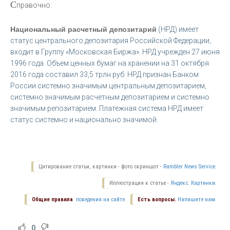
С
правочно:
Национальный расчетный депозитарий
(НРД) имеет
статус центрального депозитария Российской Федерации,
входит в Группу «Московская Биржа». НРД учрежден 27 июня
1996 года. Объем ценных бумаг на хранении на 31 октября
2016 года составил 33,5 трлн руб. НРД признан Банком
России системно значимым центральным депозитарием,
системно значимым расчетным депозитарием и системно
значимым репозитарием. Платежная система НРД имеет
статус системно и национально значимой.
Цитирование статьи, картинки - фото скриншот -
Rambler News Service.
Иллюстрация к статье -
Яндекс. Картинки.
Общие правила
поведения на сайте.
Есть вопросы.
Напишите нам.
0