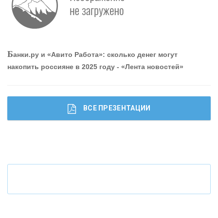
О
шибки при покупке подержанного авто
Р
абота мечты. Что банки делают для того, чтобы
Б
анки.ру и «Авито Работа»: сколько денег могут
привлечь и удержать персонал - «Интервью»
накопить россияне в 2025 году - «Лента новостей»
ВСЕ ПРЕЗЕНТАЦИИ
Ч
то будет с наличными деньгами при цифровом
рубле