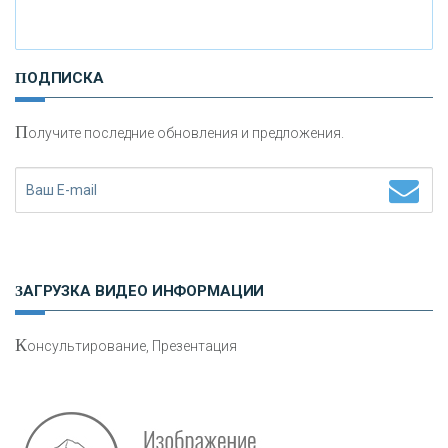
И
нвестиционные золотые монеты как средство
ПОДПИСКА
сохранения и увеличения капитала
П
олучите последние обновления и предложения.
Н
етворкинг для предпринимателей
ЗАГРУЗКА ВИДЕО ИНФОРМАЦИИ
К
онсультирование, Презентация