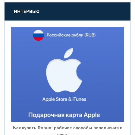
«ПРОМСВЯЗЬБАНК»
ИНТЕРВЬЮ
«НОВИКОМБАНК»
«СМП БАНК»
«ВНЕШПРОМБАНК»
«БАНК ЮГРА»
«БАНК ГЛОБЭКС»
«СОВКОМБАНК»
К
ак купить Robux: рабочие способы пополнения в