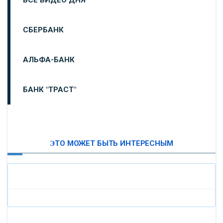
СБЕРБАНК
АЛЬФА-БАНК
БАНК "ТРАСТ"
ВТБ24
ЭТО МОЖЕТ БЫТЬ ИНТЕРЕСНЫМ
«МОСКОВСКИЙ ИНДУСТРИАЛЬНЫЙ БАНК»
«ПАО МОСОБЛБАНК»
«БАНК САНКТ-ПЕТЕРБУРГ»