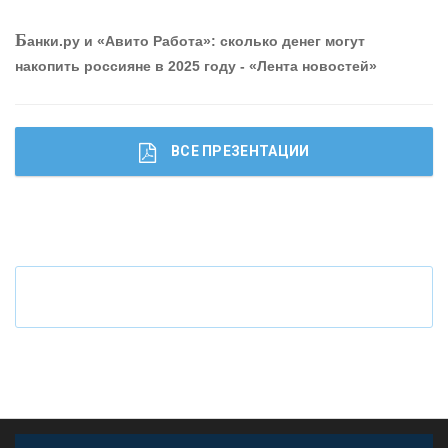
О
шибки при покупке подержанного авто
Б
анки.ру и «Авито Работа»: сколько денег могут
накопить россияне в 2025 году - «Лента новостей»
ВСЕ ПРЕЗЕНТАЦИИ
Ч
то будет с наличными деньгами при цифровом
рубле