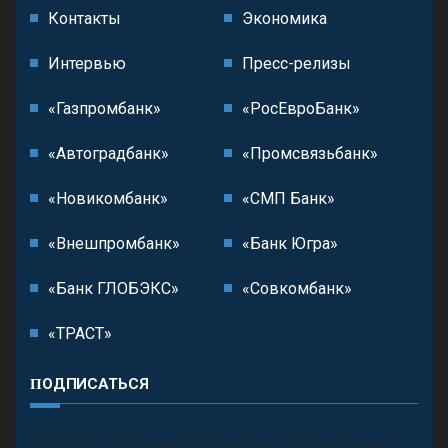
Контакты
Экономика
Интервью
Пресс-релизы
«Газпромбанк»
«РосЕвроБанк»
«Автоградбанк»
«Промсвязьбанк»
«Новикомбанк»
«СМП Банк»
«Внешпромбанк»
«Банк Югра»
«Банк ГЛОБЭКС»
«Совкомбанк»
«ТРАСТ»
ПОДПИСАТЬСЯ
П
олучить последние обновления и предложения.