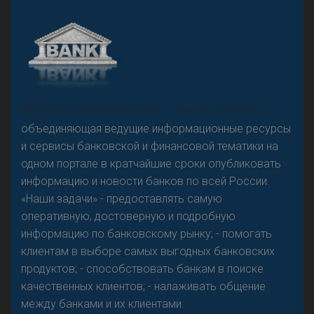
А
двокат it
Р
езкого разворота на рынке автокредитов не
«Н
овости Банков России» – группа компаний,
предвидится - «Интервью»
объединяющая ведущие информационные ресурсы
и сервисы банковской и финансовой тематики на
одном портале в кратчайшие сроки опубликовать
информацию и новости банков по всей России.
«Наши задачи» - предоставлять самую
оперативную, достоверную и подробную
информацию по банковскому рынку; - помогать
клиентам в выборе самых выгодных банковских
продуктов; - способствовать банкам в поиске
качественных клиентов; - налаживать общение
между банками и их клиентами.