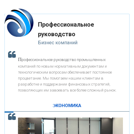
глупость. Из всех страхов самый пугающий — самолюбование.
-- Лучшее, что можно сделать с хорошим советом, это пропустить его
мимо ушей. Он никогда не бывает полезен никому, кроме того, кто его
«РОСЕВРОБАНК»
дал.
Профессиональное
-- Люблю давать советы и очень не люблю, когда их дают мне.
руководство
«ПРЕСС-СЛУЖБА ВТБ24»
Бизнес компаний
«АВТОГРАДБАНК»
П
рофессиональное руководство промышленных
К
компаний по новым нормативным документам и
ак Система быстрых платежей за пять лет
«ПРОМРЕГИОНБАНК»
технологическим вопросам обеспечивает постоянное
изменила финансовый рынок - «Интервью»
процветание. Мы помогаем нашим клиентам в
разработке и поддержании финансовых стратегий,
ОНАС
позволяющих им завоевать все более сложный рынок.
ЭКОНОМИКА
КОНТАКТЫ