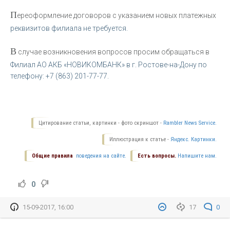
П
ереоформление договоров с указанием новых платежных
реквизитов филиала не требуется.
В
случае возникновения вопросов просим обращаться в
Филиал АО АКБ «НОВИКОМБАНК» в г. Ростове-на-Дону по
телефону: +7 (863) 201-77-77.
Цитирование статьи, картинки - фото скриншот -
Rambler News Service.
Иллюстрация к статье -
Яндекс. Картинки.
Общие правила
поведения на сайте.
Есть вопросы.
Напишите нам.
0
15-09-2017, 16:00
17
0