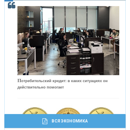
С
корость - один из главных трендов в
кредитовании бизнеса - «Интервью»
П
отребительский кредит: в каких ситуациях он
действительно помогает
ВСЯ ЭКОНОМИКА