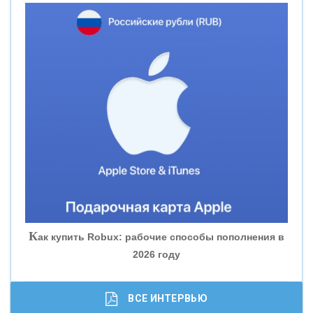
«НОВИКОМБАНК»
«СМП БАНК»
«ВНЕШПРОМБАНК»
«БАНК ЮГРА»
«БАНК ГЛОБЭКС»
«СОВКОМБАНК»
К
ак купить Robux: рабочие способы пополнения в
2026 году
«ТРАСТ»
«ГАЗПРОМБАНК»
ВСЕ ИНТЕРВЬЮ