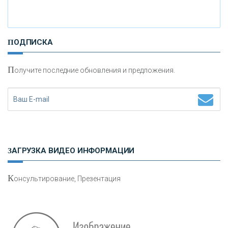
И
нвестиционные золотые монеты как средство
ПОДПИСКА
сохранения и увеличения капитала
П
олучите последние обновления и предложения.
Н
етворкинг для предпринимателей
ЗАГРУЗКА ВИДЕО ИНФОРМАЦИИ
К
онсультирование, Презентация