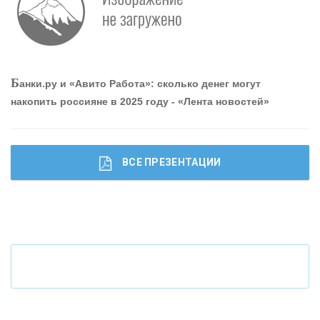
Р
абота мечты. Что банки делают для того, чтобы
привлечь и удержать персонал - «Интервью»
О
шибки при покупке подержанного авто
Б
анки.ру и «Авито Работа»: сколько денег могут
накопить россияне в 2025 году - «Лента новостей»
ВСЕ ПРЕЗЕНТАЦИИ
Ч
то будет с наличными деньгами при цифровом
рубле