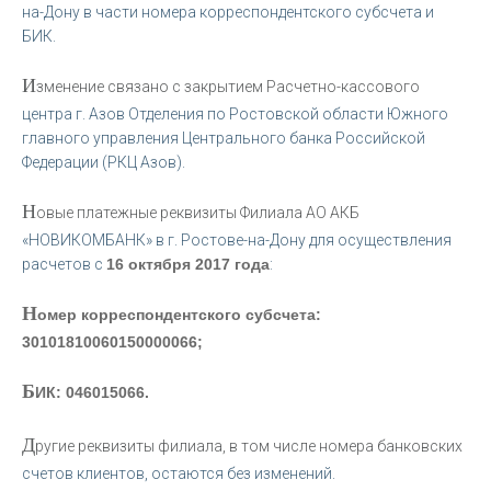
на-Дону в части номера корреспондентского субсчета и
БИК.
И
зменение связано с закрытием Расчетно-кассового
центра г. Азов Отделения по Ростовской области Южного
главного управления Центрального банка Российской
Федерации (РКЦ Азов).
Н
овые платежные реквизиты Филиала АО АКБ
«НОВИКОМБАНК» в г. Ростове-на-Дону для осуществления
расчетов с
16 октября 2017 года
:
Н
омер корреспондентского субсчета:
30101810060150000066;
Б
ИК: 046015066.
Д
ругие реквизиты филиала, в том числе номера банковских
счетов клиентов, остаются без изменений.