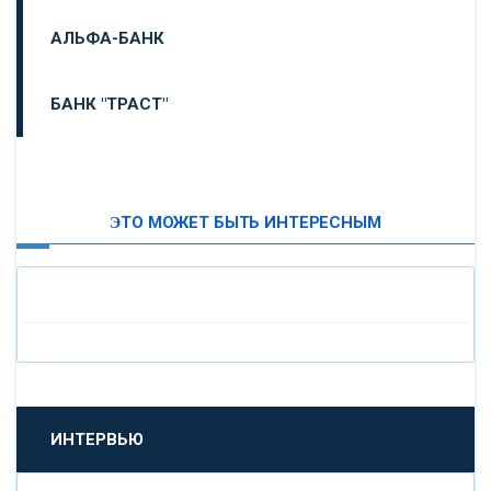
АЛЬФА-БАНК
БАНК "ТРАСТ"
ВТБ24
ЭТО МОЖЕТ БЫТЬ ИНТЕРЕСНЫМ
«МОСКОВСКИЙ ИНДУСТРИАЛЬНЫЙ БАНК»
«ПАО МОСОБЛБАНК»
«БАНК САНКТ-ПЕТЕРБУРГ»
«ПРОМСВЯЗЬБАНК»
ИНТЕРВЬЮ