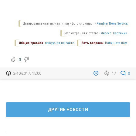
Цитирование статьи, картинки - фото скриншот -
Rambler News Service.
Иллюстрация к статье -
Яндекс. Картинки.
Общие правила
поведения на сайте.
Есть вопросы.
Напишите нам.
0
2-10-2017, 15:00
17
0
ДРУГИЕ НОВОСТИ