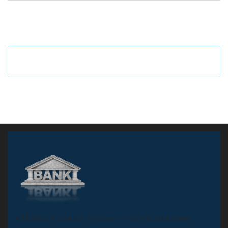
Ч
то будет с наличными деньгами при цифровом
рубле
А
двокат it
«Н
овости Банков России» – группа компаний,