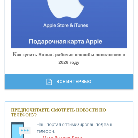
«БАНК ЮГРА»
«БАНК ГЛОБЭКС»
«СОВКОМБАНК»
К
ак купить Robux: рабочие способы пополнения в
2026 году
«ТРАСТ»
«ГАЗПРОМБАНК»
ВСЕ ИНТЕРВЬЮ
«МОСКОВСКИЙ КРЕДИТНЫЙ БАНК»
ПРЕДПОЧИТАЕТЕ СМОТРЕТЬ НОВОСТИ ПО
ТЕЛЕФОНУ?
«АБСОЛЮТ БАНК»
Наш портал оптимизирован под ваш
телефон.
Б
«БАНК ВОЗРОЖДЕНИЕ»
анки.ру обновил логотип впервые за 19 лет -
Мы в Яндекс Дзен