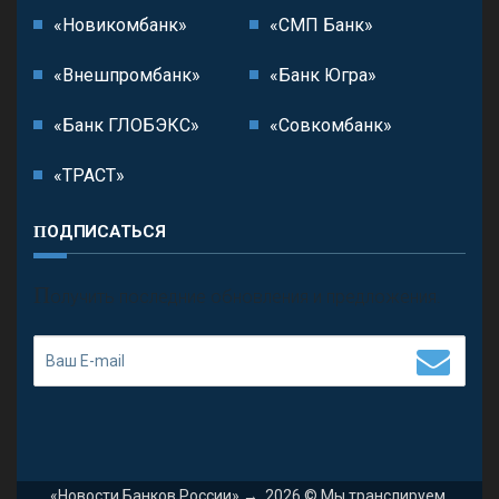
«Новикомбанк»
«СМП Банк»
«Внешпромбанк»
«Банк Югра»
«Банк ГЛОБЭКС»
«Совкомбанк»
«ТРАСТ»
ПОДПИСАТЬСЯ
П
олучить последние обновления и предложения.
«Новости Банков России»
→
2026
© Мы транслируем