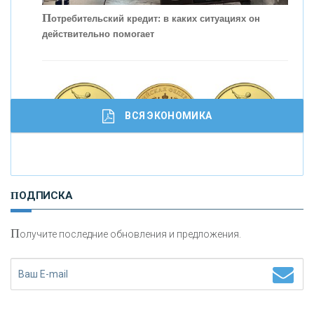
П
отребительский кредит: в каких ситуациях он
действительно помогает
С
корость - один из главных трендов в
кредитовании бизнеса - «Интервью»
ВСЯ ЭКОНОМИКА
И
нвестиционные золотые монеты как средство
ПОДПИСКА
сохранения и увеличения капитала
П
олучите последние обновления и предложения.