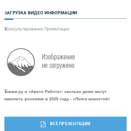
Н
етворкинг для предпринимателей
ЗАГРУЗКА ВИДЕО ИНФОРМАЦИИ
К
онсультирование, Презентация
О
шибки при покупке подержанного авто
Р
абота мечты. Что банки делают для того, чтобы
Б
анки.ру и «Авито Работа»: сколько денег могут
привлечь и удержать персонал - «Интервью»
накопить россияне в 2025 году - «Лента новостей»
ВСЕ ПРЕЗЕНТАЦИИ