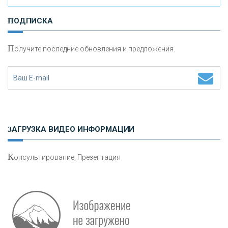
И
нвестиционные золотые монеты как средство
ПОДПИСКА
сохранения и увеличения капитала
П
олучите последние обновления и предложения.
Н
етворкинг для предпринимателей
ЗАГРУЗКА ВИДЕО ИНФОРМАЦИИ
К
онсультирование, Презентация