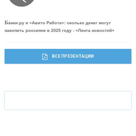
О
шибки при покупке подержанного авто
Р
абота мечты. Что банки делают для того, чтобы
Б
анки.ру и «Авито Работа»: сколько денег могут
привлечь и удержать персонал - «Интервью»
накопить россияне в 2025 году - «Лента новостей»
ВСЕ ПРЕЗЕНТАЦИИ
Ч
то будет с наличными деньгами при цифровом
рубле