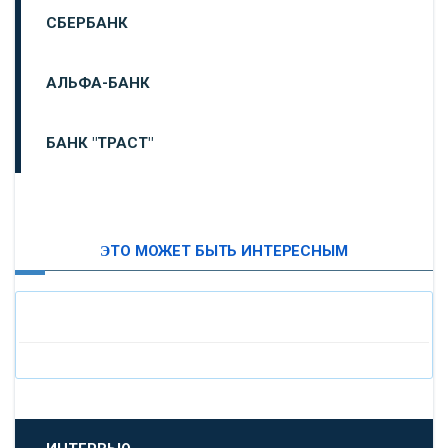
СБЕРБАНК
АЛЬФА-БАНК
БАНК "ТРАСТ"
ВТБ24
ЭТО МОЖЕТ БЫТЬ ИНТЕРЕСНЫМ
«МОСКОВСКИЙ ИНДУСТРИАЛЬНЫЙ БАНК»
«ПАО МОСОБЛБАНК»
«БАНК САНКТ-ПЕТЕРБУРГ»
«ПРОМСВЯЗЬБАНК»