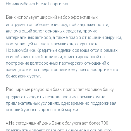
Новикомбанка Елена Георгиева.
Б
анк использует широкий набор эффективных
инструментов обеспечения ссудной задолженности,
включающий залог основных средств, прочих
материальных активов, а также прав в отношении выручки,
поступающей на счета заемщиков, открытые в
Новикомбанке. Кредитные сделки совершаются в рамках
единой клиентской политики, ориентированной на
построение долгосрочных партнерских отношений с
заемщиком и на предоставление ему всего ассортимента
банковских услуг.
Р
асширение ресурсной базы позволяет Новикомбанку
предлагать кредиты первоклассным заемщикам на
привлекательных условиях, одновременно поддерживая
высокий уровень процентной маржи.
«Н
а сегодняшний день Банк обслуживает более 700
предприятий своего главного акционера и основного