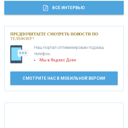
«ГАЗПРОМБАНК»
ВСЕ ИНТЕРВЬЮ
«МОСКОВСКИЙ КРЕДИТНЫЙ БАНК»
ПРЕДПОЧИТАЕТЕ СМОТРЕТЬ НОВОСТИ ПО
ТЕЛЕФОНУ?
«АБСОЛЮТ БАНК»
Наш портал оптимизирован под ваш
телефон.
Б
«БАНК ВОЗРОЖДЕНИЕ»
анки.ру обновил логотип впервые за 19 лет -
Мы в Яндекс Дзен
«Лента новостей»
АО «КРЕДИТ ЕВРОПА БАНК»
СМОТРИТЕ НАС В МОБИЛЬНОЙ ВЕРСИИ
«ТАТФОНДБАНК»
«РОССИЙСКИЙ КАПИТАЛ»
«НАЦИОНАЛЬНЫЙ КЛИРИНГОВЫЙ ЦЕНТР»