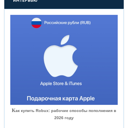
ИНТЕРВЬЮ
«НОВИКОМБАНК»
«СМП БАНК»
«ВНЕШПРОМБАНК»
«БАНК ЮГРА»
«БАНК ГЛОБЭКС»
«СОВКОМБАНК»
К
ак купить Robux: рабочие способы пополнения в
2026 году
«ТРАСТ»