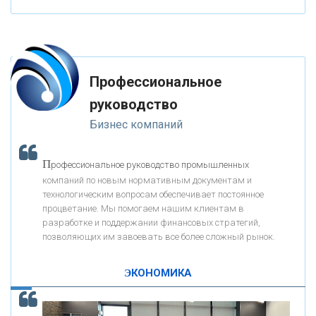
«ФК ОТКРЫТИЕ»
Профессиональное
«ЗАПСИБКОМБАНК»
руководство
Бизнес компаний
«РОСЕВРОБАНК»
П
рофессиональное руководство промышленных
«ПРЕСС-СЛУЖБА ВТБ24»
компаний по новым нормативным документам и
технологическим вопросам обеспечивает постоянное
процветание. Мы помогаем нашим клиентам в
«АВТОГРАДБАНК»
разработке и поддержании финансовых стратегий,
позволяющих им завоевать все более сложный рынок.
К
ак Система быстрых платежей за пять лет
«ПРОМРЕГИОНБАНК»
изменила финансовый рынок - «Интервью»
ЭКОНОМИКА
ОНАС