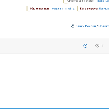
Иллюстрация к статье -
Яндекс. Ка
Общие правила
поведения на сайте.
Есть вопросы.
Напиши
Банки России
/
Новик
11