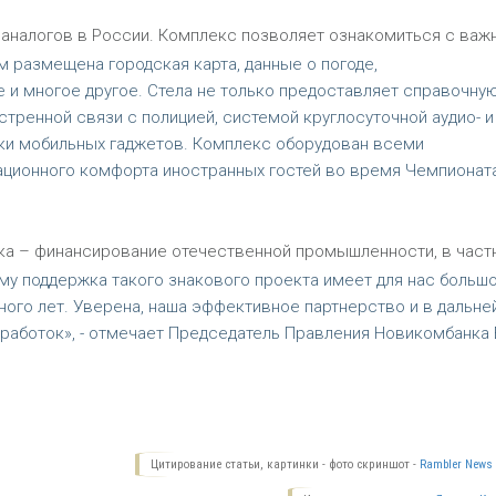
 аналогов в России. Комплекс позволяет ознакомиться с важ
м размещена городская карта, данные о погоде,
 и многое другое. Стела не только предоставляет справочну
тренной связи с полицией, системой круглосуточной аудио- и
ядки мобильных гаджетов. Комплекс оборудован всеми
ционного комфорта иностранных гостей во время Чемпионат
ка – финансирование отечественной промышленности, в част
му поддержка такого знакового проекта имеет для нас больш
ного лет. Уверена, наша эффективное партнерство и в дальн
работок», - отмечает Председатель Правления Новикомбанка 
Цитирование статьи, картинки - фото скриншот -
Rambler News 