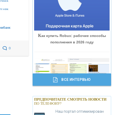
ртинки.
«ВНЕШПРОМБАНК»
те нам.
«БАНК ЮГРА»
омбанк
К
ак купить Robux: рабочие способы
«БАНК ГЛОБЭКС»
пополнения в 2026 году
0
«СОВКОМБАНК»
«ТРАСТ»
ВСЕ ИНТЕРВЬЮ
«ГАЗПРОМБАНК»
Б
анки.ру обновил логотип впервые за
«МОСКОВСКИЙ КРЕДИТНЫЙ
ПРЕДПОЧИТАЕТЕ СМОТРЕТЬ НОВОСТИ
19 лет - «Лента новостей»
ПО ТЕЛЕФОНУ?
БАНК»
Наш портал оптимизирован