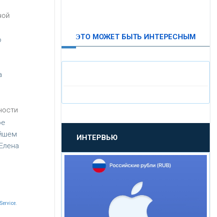
ВТБ24
ной
ЭТО МОЖЕТ БЫТЬ ИНТЕРЕСНЫМ
ю
«МОСКОВСКИЙ
ИНДУСТРИАЛЬНЫЙ БАНК»
а
«ПАО МОСОБЛБАНК»
ности
«БАНК САНКТ-ПЕТЕРБУРГ»
ое
ейшем
ИНТЕРВЬЮ
«ПРОМСВЯЗЬБАНК»
Елена
«НОВИКОМБАНК»
«СМП БАНК»
Service.