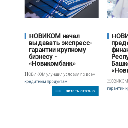
НОВИКОМ начал
НОВИКОМ
выдавать экспресс-
пред
гарантии крупному
фина
бизнесу -
Респ
«Новикомбанк»
Башк
«Нов
Н
ОВИКОМ улучшил условия по всем
Н
ОВИКОМ 
кредитным продуктам
гарантии к
читать статью