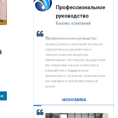
«Интервью»
-- Лучшее, что можно сделать с хорошим советом, это
«ЗАПСИБКОМБАНК»
Профессиональное
пропустить его мимо ушей. Он никогда не бывает
полезен никому, кроме того, кто его дал.
руководство
-- Люблю давать советы и очень не люблю, когда их
«РОСЕВРОБАНК»
Бизнес компаний
дают мне.
«ПРЕСС-СЛУЖБА ВТБ24»
П
рофессиональное руководство
промышленных компаний по новым
нормативным документам и
й
«АВТОГРАДБАНК»
технологическим вопросам
обеспечивает постоянное процветание.
Мы помогаем нашим клиентам в
«ПРОМРЕГИОНБАНК»
разработке и поддержании
финансовых стратегий, позволяющих
им завоевать все более сложный
С
корость - один из главных трендов в
ОНАС
рынок.
кредитовании бизнеса - «Интервью»
ью
КОНТАКТЫ
ЭКОНОМИКА