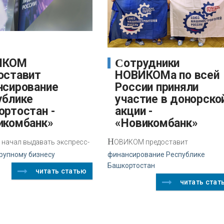
Сотрудники
оставит
НОВИКОМа по всей
нсирование
России приняли
ублике
участие в донорско
ортостан -
акции -
икомбанк»
«Новикомбанк»
Н
начал выдавать экспресс-
ОВИКОМ предоставит
рупному бизнесу
финансирование Республике
Башкортостан
читать статью
читать стат