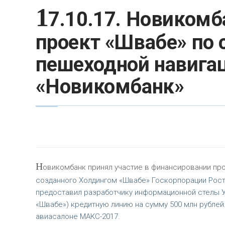
1
7.10.17. Новиком
проект «Швабе» по
пешеходной навигац
«Новикомбанк»
Н
овикомбанк принял участие в финансировании пр
созданного Холдингом «Швабе» Госкорпорации Росте
предоставил разработчику информационной стелы У
«Швабе») кредитную линию на сумму 500 млн рубле
авиасалоне МАКС-2017.