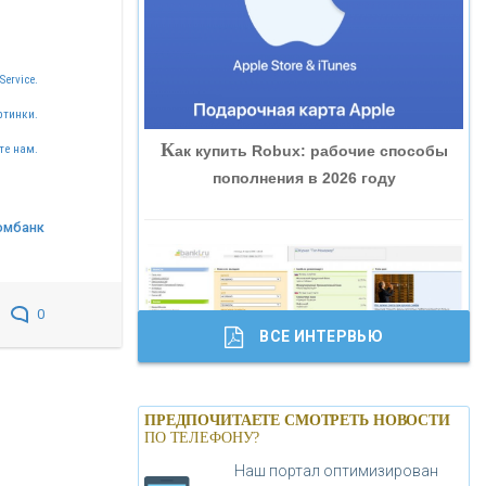
«ВНЕШПРОМБАНК»
Service.
«БАНК ЮГРА»
ртинки.
К
ак купить Robux: рабочие способы
те нам.
«БАНК ГЛОБЭКС»
пополнения в 2026 году
«СОВКОМБАНК»
омбанк
«ТРАСТ»
0
ВСЕ ИНТЕРВЬЮ
«ГАЗПРОМБАНК»
Б
анки.ру обновил логотип впервые за
«МОСКОВСКИЙ КРЕДИТНЫЙ
ПРЕДПОЧИТАЕТЕ СМОТРЕТЬ НОВОСТИ
19 лет - «Лента новостей»
ПО ТЕЛЕФОНУ?
БАНК»
Наш портал оптимизирован