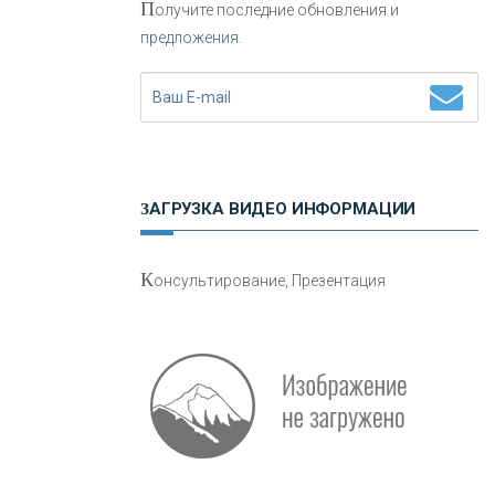
П
олучите последние обновления и
предложения.
Н
етворкинг для предпринимателей
ЗАГРУЗКА ВИДЕО ИНФОРМАЦИИ
О
шибки при покупке подержанного
К
онсультирование, Презентация
авто