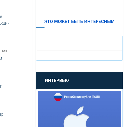
,
ВТБ24
ее
ЭТО МОЖЕТ БЫТЬ ИНТЕРЕСНЫМ
Акции
«МОСКОВСКИЙ
ИНДУСТРИАЛЬНЫЙ БАНК»
«ПАО МОСОБЛБАНК»
очих
м
«БАНК САНКТ-ПЕТЕРБУРГ»
ИНТЕРВЬЮ
«ПРОМСВЯЗЬБАНК»
 и
«НОВИКОМБАНК»
ир
«СМП БАНК»