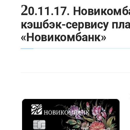
2
0.11.17. Новикомб
кэшбэк-сервису пл
«Новикомбанк»