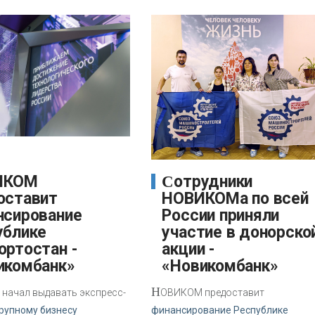
Сотрудники
оставит
НОВИКОМа по всей
нсирование
России приняли
ублике
участие в донорско
ортостан -
акции -
икомбанк»
«Новикомбанк»
Н
начал выдавать экспресс-
ОВИКОМ предоставит
рупному бизнесу
финансирование Республике