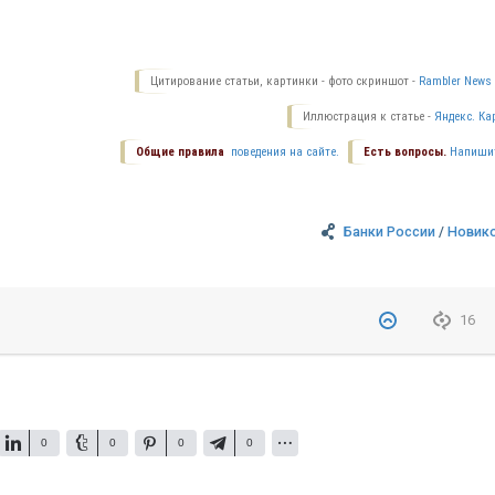
Цитирование статьи, картинки - фото скриншот -
Rambler News 
Иллюстрация к статье -
Яндекс. Ка
Общие правила
поведения на сайте.
Есть вопросы.
Напиши
Банки России
/
Новик
16
0
0
0
0