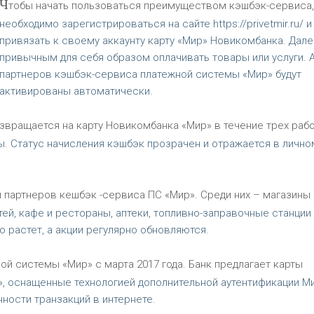
Ч
тобы начать пользоваться преимуществом кэшбэк-сервиса
необходимо зарегистрироваться на сайте https://privetmir.ru/ и
привязать к своему аккаунту карту «Мир» Новикомбанка. Дал
привычным для себя образом оплачивать товары или услуги. 
партнеров кэшбэк-сервиса платежной системы «Мир» будут
активированы автоматически.
вращается на карту Новикомбанка «Мир» в течение трех раб
ы. Статус начисления кэшбэк прозрачен и отражается в лично
 партнеров кешбэк -сервиса ПС «Мир». Среди них – магазины
тей, кафе и рестораны, аптеки, топливно-заправочные станции
 растет, а акции регулярно обновляются.
й системы «Мир» с марта 2017 года. Банк предлагает карты
», оснащенные технологией дополнительной аутентификации М
ости транзакций в интернете.