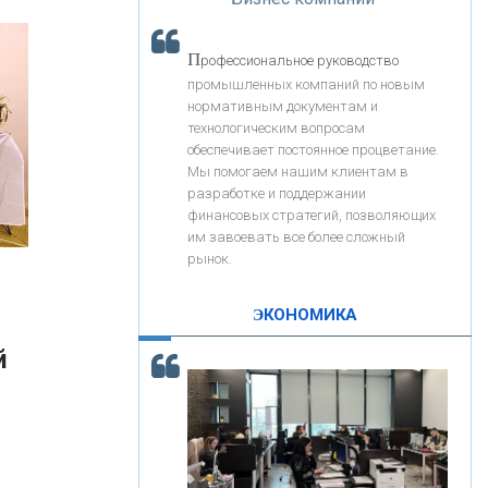
«Интервью»
«ЗАПСИБКОМБАНК»
П
рофессиональное руководство
«РОСЕВРОБАНК»
промышленных компаний по новым
нормативным документам и
технологическим вопросам
«ПРЕСС-СЛУЖБА ВТБ24»
обеспечивает постоянное процветание.
Мы помогаем нашим клиентам в
разработке и поддержании
«АВТОГРАДБАНК»
финансовых стратегий, позволяющих
им завоевать все более сложный
рынок.
«ПРОМРЕГИОНБАНК»
ЭКОНОМИКА
С
корость - один из главных трендов в
ОНАС
й
кредитовании бизнеса - «Интервью»
КОНТАКТЫ