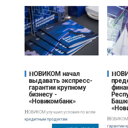
НОВИКОМ начал
НОВИКОМ
выдавать экспресс-
пред
гарантии крупному
фина
бизнесу -
Респ
«Новикомбанк»
Башк
«Нов
Н
ОВИКОМ улучшил условия по всем
Н
ОВИКОМ 
кредитным продуктам
гарантии к