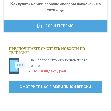
К
ак купить Robux: рабочие способы пополнения в
2026 году
«ТРАСТ»
«ГАЗПРОМБАНК»
ВСЕ ИНТЕРВЬЮ
«МОСКОВСКИЙ КРЕДИТНЫЙ БАНК»
ПРЕДПОЧИТАЕТЕ СМОТРЕТЬ НОВОСТИ ПО
ТЕЛЕФОНУ?
«АБСОЛЮТ БАНК»
Наш портал оптимизирован под ваш
телефон.
Б
«БАНК ВОЗРОЖДЕНИЕ»
анки.ру обновил логотип впервые за 19 лет -
Мы в Яндекс Дзен
«Лента новостей»
АО «КРЕДИТ ЕВРОПА БАНК»
СМОТРИТЕ НАС В МОБИЛЬНОЙ ВЕРСИИ
«ТАТФОНДБАНК»