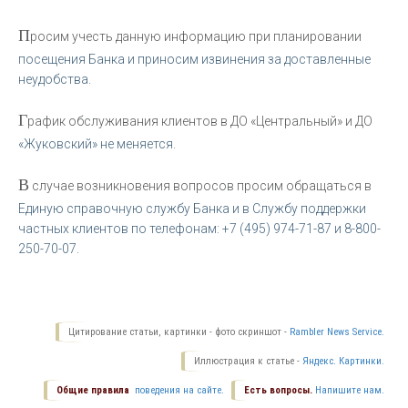
П
росим учесть данную информацию при планировании
посещения Банка и приносим извинения за доставленные
неудобства.
Г
рафик обслуживания клиентов в ДО «Центральный» и ДО
«Жуковский» не меняется.
В
случае возникновения вопросов просим обращаться в
Единую справочную службу Банка и в Службу поддержки
частных клиентов по телефонам: +7 (495) 974-71-87 и 8-800-
250-70-07.
Цитирование статьи, картинки - фото скриншот -
Rambler News Service.
Иллюстрация к статье -
Яндекс. Картинки.
Общие правила
поведения на сайте.
Есть вопросы.
Напишите нам.