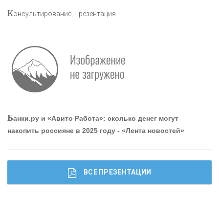
К
онсультирование, Презентация
Р
абота мечты. Что банки делают для того, чтобы
привлечь и удержать персонал - «Интервью»
О
шибки при покупке подержанного авто
Б
анки.ру и «Авито Работа»: сколько денег могут
накопить россияне в 2025 году - «Лента новостей»
ВСЕ ПРЕЗЕНТАЦИИ