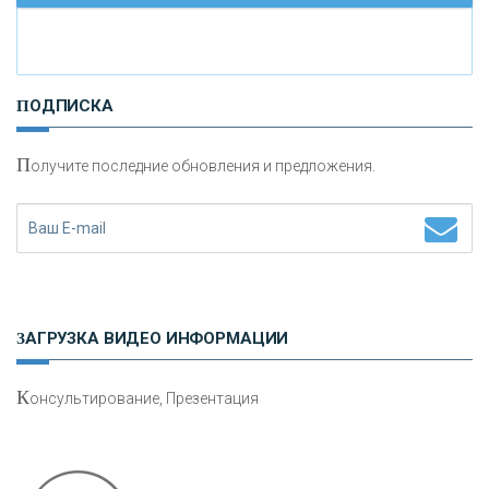
И
нвестиционные золотые монеты как средство
ПОДПИСКА
сохранения и увеличения капитала
П
олучите последние обновления и предложения.
Н
етворкинг для предпринимателей
ЗАГРУЗКА ВИДЕО ИНФОРМАЦИИ
К
онсультирование, Презентация