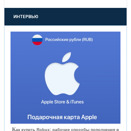
«ПРОМСВЯЗЬБАНК»
ИНТЕРВЬЮ
«НОВИКОМБАНК»
«СМП БАНК»
«ВНЕШПРОМБАНК»
«БАНК ЮГРА»
«БАНК ГЛОБЭКС»
«СОВКОМБАНК»
К
ак купить Robux: рабочие способы пополнения в