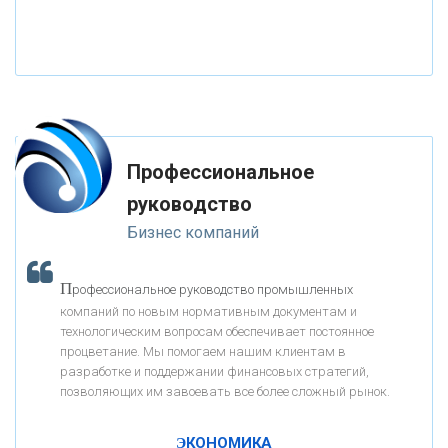
«НАЦИОНАЛЬНЫЙ КЛИРИНГОВЫЙ ЦЕНТР»
«ФК ОТКРЫТИЕ»
Профессиональное
«ЗАПСИБКОМБАНК»
руководство
Бизнес компаний
«РОСЕВРОБАНК»
П
рофессиональное руководство промышленных
«ПРЕСС-СЛУЖБА ВТБ24»
компаний по новым нормативным документам и
технологическим вопросам обеспечивает постоянное
процветание. Мы помогаем нашим клиентам в
«АВТОГРАДБАНК»
разработке и поддержании финансовых стратегий,
позволяющих им завоевать все более сложный рынок.
К
ак Система быстрых платежей за пять лет
«ПРОМРЕГИОНБАНК»
изменила финансовый рынок - «Интервью»
ЭКОНОМИКА