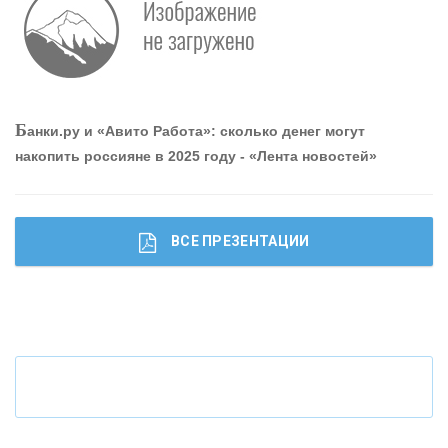
О
шибки при покупке подержанного авто
Р
абота мечты. Что банки делают для того, чтобы
Б
анки.ру и «Авито Работа»: сколько денег могут
привлечь и удержать персонал - «Интервью»
накопить россияне в 2025 году - «Лента новостей»
ВСЕ ПРЕЗЕНТАЦИИ
Ч
то будет с наличными деньгами при цифровом
рубле