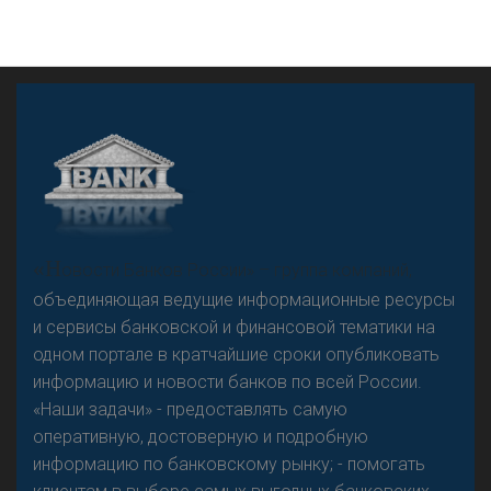
А
двокат it
«Н
овости Банков России» – группа компаний,
объединяющая ведущие информационные ресурсы
и сервисы банковской и финансовой тематики на
одном портале в кратчайшие сроки опубликовать
Р
езкого разворота на рынке автокредитов не
информацию и новости банков по всей России.
предвидится - «Интервью»
«Наши задачи» - предоставлять самую
оперативную, достоверную и подробную
информацию по банковскому рынку; - помогать