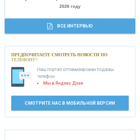
2026 году
«ТРАСТ»
«ГАЗПРОМБАНК»
ВСЕ ИНТЕРВЬЮ
«МОСКОВСКИЙ КРЕДИТНЫЙ БАНК»
ПРЕДПОЧИТАЕТЕ СМОТРЕТЬ НОВОСТИ ПО
ТЕЛЕФОНУ?
«АБСОЛЮТ БАНК»
Наш портал оптимизирован под ваш
телефон.
Б
«БАНК ВОЗРОЖДЕНИЕ»
анки.ру обновил логотип впервые за 19 лет -
Мы в Яндекс Дзен
«Лента новостей»
АО «КРЕДИТ ЕВРОПА БАНК»
СМОТРИТЕ НАС В МОБИЛЬНОЙ ВЕРСИИ
«ТАТФОНДБАНК»
«РОССИЙСКИЙ КАПИТАЛ»