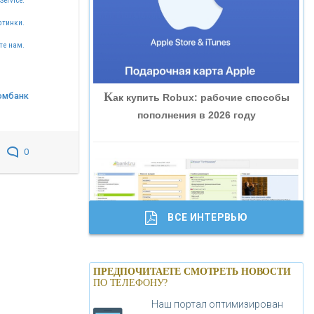
Service.
«ВНЕШПРОМБАНК»
ртинки.
те нам.
«БАНК ЮГРА»
К
омбанк
ак купить Robux: рабочие способы
«БАНК ГЛОБЭКС»
пополнения в 2026 году
«СОВКОМБАНК»
0
«ТРАСТ»
ВСЕ ИНТЕРВЬЮ
«ГАЗПРОМБАНК»
Б
анки.ру обновил логотип впервые за
«МОСКОВСКИЙ КРЕДИТНЫЙ
ПРЕДПОЧИТАЕТЕ СМОТРЕТЬ НОВОСТИ
19 лет - «Лента новостей»
ПО ТЕЛЕФОНУ?
БАНК»
Наш портал оптимизирован