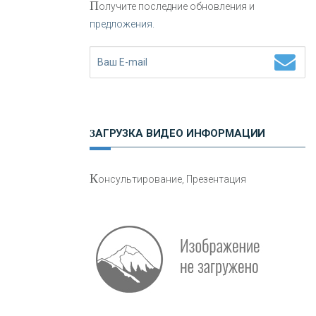
П
олучите последние обновления и
предложения.
Н
етворкинг для предпринимателей
ЗАГРУЗКА ВИДЕО ИНФОРМАЦИИ
О
шибки при покупке подержанного
К
онсультирование, Презентация
авто