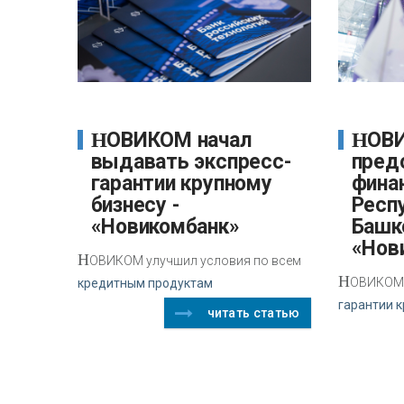
НОВИКОМ начал
НОВИКОМ
выдавать экспресс-
пред
гарантии крупному
фина
бизнесу -
Респ
«Новикомбанк»
Башк
«Нов
Н
ОВИКОМ улучшил условия по всем
Н
ОВИКОМ 
кредитным продуктам
гарантии к
читать статью