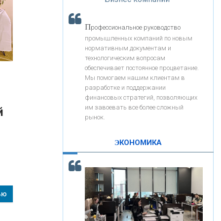
«Интервью»
«ЗАПСИБКОМБАНК»
П
рофессиональное руководство
«РОСЕВРОБАНК»
промышленных компаний по новым
нормативным документам и
технологическим вопросам
«ПРЕСС-СЛУЖБА ВТБ24»
обеспечивает постоянное процветание.
Мы помогаем нашим клиентам в
разработке и поддержании
«АВТОГРАДБАНК»
финансовых стратегий, позволяющих
им завоевать все более сложный
й
рынок.
«ПРОМРЕГИОНБАНК»
ЭКОНОМИКА
С
корость - один из главных трендов в
ОНАС
кредитовании бизнеса - «Интервью»
КОНТАКТЫ
ью