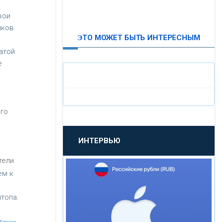
ВТБ24
вои
иков.
ЭТО МОЖЕТ БЫТЬ ИНТЕРЕСНЫМ
«МОСКОВСКИЙ
атой
ИНДУСТРИАЛЬНЫЙ БАНК»
е
«ПАО МОСОБЛБАНК»
го
«БАНК САНКТ-ПЕТЕРБУРГ»
ИНТЕРВЬЮ
«ПРОМСВЯЗЬБАНК»
тели
ем к
«НОВИКОМБАНК»
топа.
«СМП БАНК»