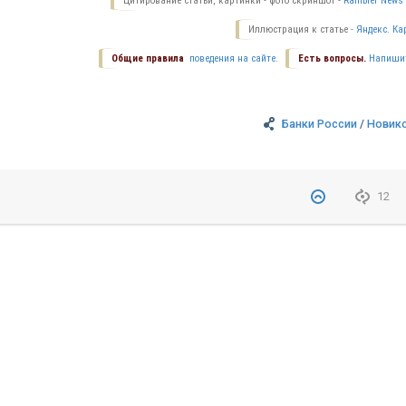
Цитирование статьи, картинки - фото скриншот -
Rambler News 
Иллюстрация к статье -
Яндекс. Ка
Общие правила
поведения на сайте.
Есть вопросы.
Напиши
Банки России
/
Новик
12