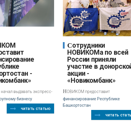
Сотрудники
оставит
НОВИКОМа по всей
нсирование
России приняли
ублике
участие в донорско
ортостан -
акции -
икомбанк»
«Новикомбанк»
Н
начал выдавать экспресс-
ОВИКОМ предоставит
рупному бизнесу
финансирование Республике
Башкортостан
читать статью
читать стат