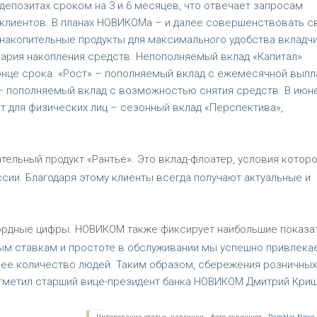
депозитах сроком на 3 и 6 месяцев, что отвечает запросам
клиентов. В планах НОВИКОМа – и далее совершенствовать с
накопительные продукты для максимального удобства вкладч
нария накопления средств. Непополняемый вклад «Капитал»
онце срока. «Рост» – пополняемый вклад с ежемесячной выпл
 – пополняемый вклад с возможностью снятия средств. В июн
 для физических лиц – сезонный вклад «Перспектива»,
льный продукт «Рантье». Это вклад-флоатер, условия которо
сии. Благодаря этому клиенты всегда получают актуальные и
кордные цифры. НОВИКОМ также фиксирует наибольшие показа
ным ставкам и простоте в обслуживании мы успешно привлека
ее количество людей. Таким образом, сбережения розничных
тметил старший вице-президент банка НОВИКОМ Дмитрий Криш