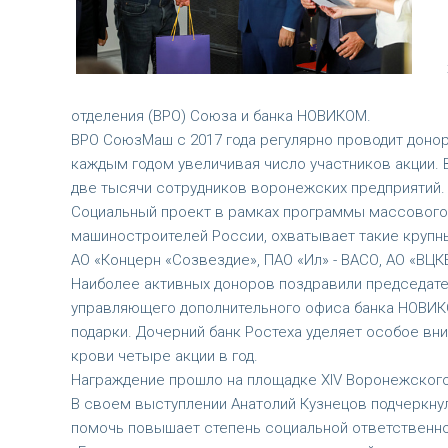
отделения (ВРО) Союза и банка НОВИКОМ.
ВРО СоюзМаш с 2017 года регулярно проводит донорс
каждым годом увеличивая число участников акции. В
две тысячи сотрудников воронежских предприятий.
Социальный проект в рамках программы массового
машиностроителей России, охватывает такие крупны
АО «Концерн «Созвездие», ПАО «Ил» - ВАСО, АО «ВЦК
Наиболее активных доноров поздравили председате
управляющего дополнительного офиса банка НОВИКО
подарки. Дочерний банк Ростеха уделяет особое вн
крови четыре акции в год.
Награждение прошло на площадке XIV Воронежског
В своем выступлении Анатолий Кузнецов подчеркнул
помочь повышает степень социальной ответственно