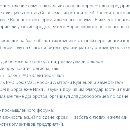
Награждение самых активных доноров воронежских предприя
входящих в состав Союза машиностроителей России, состоял
ходе Воронежского промышленного форума. В их чествовани
приняли участие представители Воронежского регионального
кие дни на базе областных клиник и станций переливания кро
 этом году на благотворительную инициативу откликнулось по
 добровольного донорства, реализуемой Союзом
е предприятия региона, как
Б «Полюс», АО «Электросигнал».
ль ВРО СоюзМаш России Анатолий Кузнецов и заместитель
М в Воронеже Илья Лазукин, вручив им благодарности и пам
имание теме донорства, организуя для добровольцев по сдаче
о промышленного форума.
 важность акций по сдаче крови — забота о людях и желании
сти коллективов предприятий.