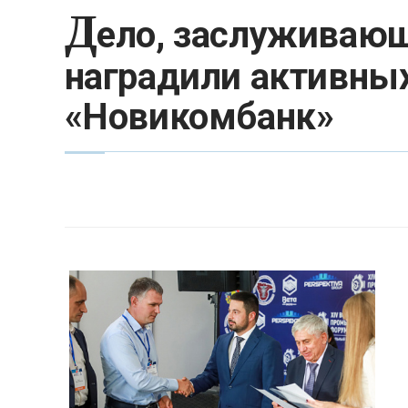
Д
ело, заслуживающ
наградили активных
«Новикомбанк»