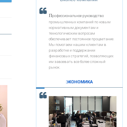
«Интервью»
«ЗАПСИБКОМБАНК»
П
рофессиональное руководство
«РОСЕВРОБАНК»
промышленных компаний по новым
нормативным документам и
технологическим вопросам
«ПРЕСС-СЛУЖБА ВТБ24»
обеспечивает постоянное процветание.
Мы помогаем нашим клиентам в
разработке и поддержании
«АВТОГРАДБАНК»
финансовых стратегий, позволяющих
им завоевать все более сложный
рынок.
«ПРОМРЕГИОНБАНК»
ЭКОНОМИКА
С
корость - один из главных трендов в
ОНАС
кредитовании бизнеса - «Интервью»
КОНТАКТЫ