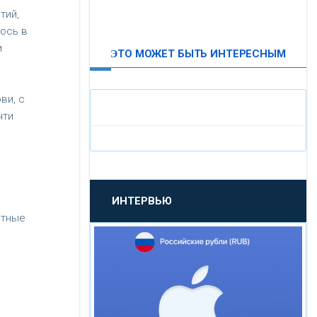
тий,
ВТБ24
ось в
и
ЭТО МОЖЕТ БЫТЬ ИНТЕРЕСНЫМ
«МОСКОВСКИЙ
ИНДУСТРИАЛЬНЫЙ БАНК»
ви, с
чти
«ПАО МОСОБЛБАНК»
«БАНК САНКТ-ПЕТЕРБУРГ»
ИНТЕРВЬЮ
«ПРОМСВЯЗЬБАНК»
ятные
«НОВИКОМБАНК»
«СМП БАНК»