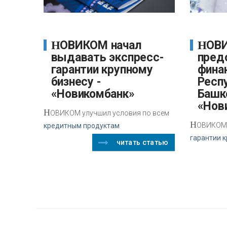
НОВИКОМ начал
НОВИКОМ
выдавать экспресс-
пред
гарантии крупному
фина
бизнесу -
Респ
«Новикомбанк»
Башк
«Нов
Н
ОВИКОМ улучшил условия по всем
Н
ОВИКОМ 
кредитным продуктам
гарантии к
читать статью