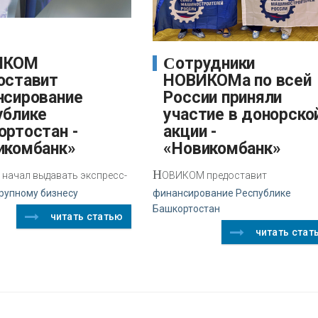
Сотрудники
оставит
НОВИКОМа по всей
нсирование
России приняли
ублике
участие в донорско
ортостан -
акции -
икомбанк»
«Новикомбанк»
Н
начал выдавать экспресс-
ОВИКОМ предоставит
рупному бизнесу
финансирование Республике
Башкортостан
читать статью
читать стат