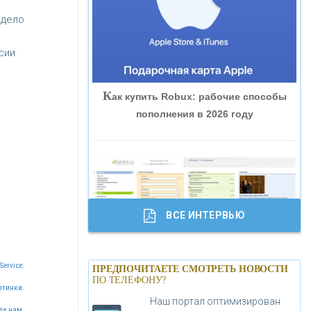
«ВНЕШПРОМБАНК»
 дело
сии
«БАНК ЮГРА»
К
ак купить Robux: рабочие способы
«БАНК ГЛОБЭКС»
пополнения в 2026 году
«СОВКОМБАНК»
«ТРАСТ»
ВСЕ ИНТЕРВЬЮ
«ГАЗПРОМБАНК»
Б
анки.ру обновил логотип впервые за
«МОСКОВСКИЙ КРЕДИТНЫЙ
Service.
ПРЕДПОЧИТАЕТЕ СМОТРЕТЬ НОВОСТИ
19 лет - «Лента новостей»
ПО ТЕЛЕФОНУ?
БАНК»
ртинки.
Наш портал оптимизирован
те нам.