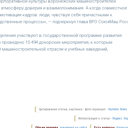
орпоративной культуры воронежских машиностроителей.
 атмосферу доверия и взаимопонимания. А когда совместное
мотивация кадров: люди, чувствуя себя причастными к
одственные процессы», — подчеркнул глава ВРО СоюзМаш Рос
тделения участвуют в государственной программе развития
 проведено 10 494 донорских мероприятия, к которым
й машиностроительной отрасли и учебных заведений,
Цитирование статьи, картинки - фото скриншот -
Rambler News 
Иллюстрация к статье -
Яндекс. Ка
Общие правила
поведения на сайте.
Есть вопросы.
Напиши