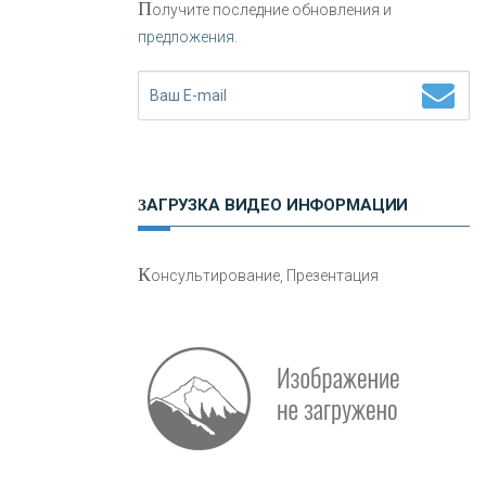
П
олучите последние обновления и
предложения.
Н
етворкинг для предпринимателей
ЗАГРУЗКА ВИДЕО ИНФОРМАЦИИ
О
шибки при покупке подержанного
К
онсультирование, Презентация
авто