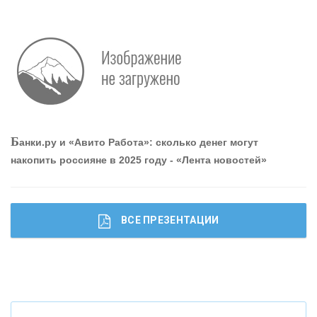
Р
абота мечты. Что банки делают для того, чтобы
привлечь и удержать персонал - «Интервью»
О
шибки при покупке подержанного авто
Б
анки.ру и «Авито Работа»: сколько денег могут
накопить россияне в 2025 году - «Лента новостей»
ВСЕ ПРЕЗЕНТАЦИИ
Ч
то будет с наличными деньгами при цифровом