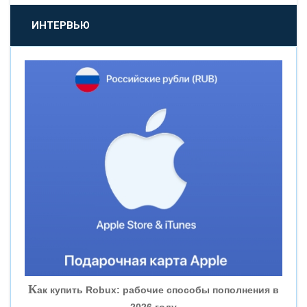
«ПРОМСВЯЗЬБАНК»
ИНТЕРВЬЮ
«НОВИКОМБАНК»
«СМП БАНК»
«ВНЕШПРОМБАНК»
«БАНК ЮГРА»
«БАНК ГЛОБЭКС»
«СОВКОМБАНК»
К
ак купить Robux: рабочие способы пополнения в
2026 году