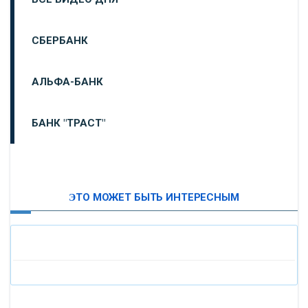
СБЕРБАНК
АЛЬФА-БАНК
БАНК "ТРАСТ"
ВТБ24
ЭТО МОЖЕТ БЫТЬ ИНТЕРЕСНЫМ
«МОСКОВСКИЙ ИНДУСТРИАЛЬНЫЙ БАНК»
«ПАО МОСОБЛБАНК»
«БАНК САНКТ-ПЕТЕРБУРГ»