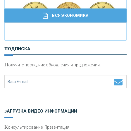
ВСЯ ЭКОНОМИКА
И
нвестиционные золотые монеты как средство
ПОДПИСКА
сохранения и увеличения капитала
П
олучите последние обновления и предложения.
Н
етворкинг для предпринимателей
ЗАГРУЗКА ВИДЕО ИНФОРМАЦИИ
К
онсультирование, Презентация