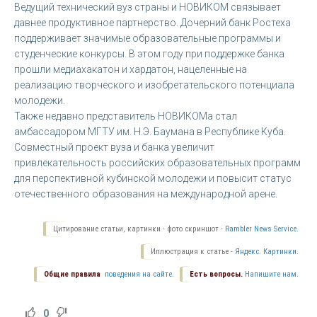
Ведущий технический вуз страны и НОВИКОМ связывает
давнее продуктивное партнерство. Дочерний банк Ростеха
поддерживает значимые образовательные программы и
студенческие конкурсы. В этом году при поддержке банка
прошли медиахакатон и хардатон, нацеленные на
реализацию творческого и изобретательского потенциала
молодежи.
Также недавно представитель НОВИКОМа стал
амбассадором МГТУ им. Н.Э. Баумана в Республике Куба.
Совместный проект вуза и банка увеличит
привлекательность российских образовательных программ
для перспективной кубинской молодежи и повысит статус
отечественного образования на международной арене.
Цитирование статьи, картинки - фото скриншот -
Rambler News Service.
Иллюстрация к статье -
Яндекс. Картинки.
Общие правила
поведения на сайте.
Есть вопросы.
Напишите нам.
0