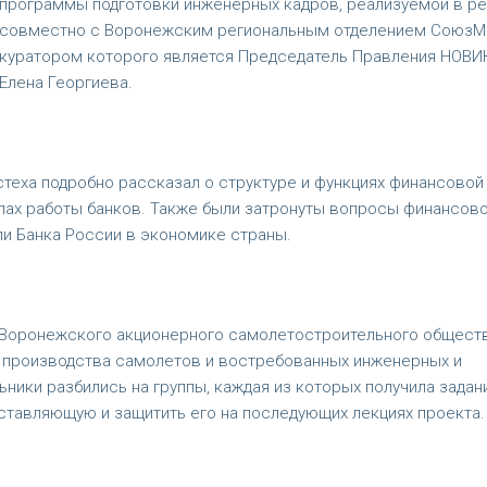
программы подготовки инженерных кадров, реализуемой в р
совместно с Воронежским региональным отделением СоюзМ
куратором которого является Председатель Правления НОВ
Елена Георгиева.
стеха подробно рассказал о структуре и функциях финансовой
ах работы банков. Также были затронуты вопросы финансов
ли Банка России в экономике страны.
 Воронежского акционерного самолетостроительного общест
е производства самолетов и востребованных инженерных и
ники разбились на группы, каждая из которых получила задан
ставляющую и защитить его на последующих лекциях проекта.