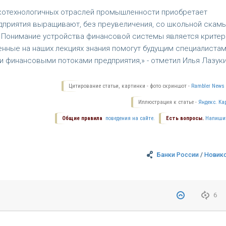
окотехнологичных отраслей промышленности приобретает
дприятия выращивают, без преувеличения, со школьной скамь
я. Понимание устройства финансовой системы является крите
енные на наших лекциях знания помогут будущим специалиста
и финансовыми потоками предприятия,» - отметил Илья Лазуки
Цитирование статьи, картинки - фото скриншот -
Rambler News 
Иллюстрация к статье -
Яндекс. Ка
Общие правила
поведения на сайте.
Есть вопросы.
Напиши
Банки России
/
Новик
6