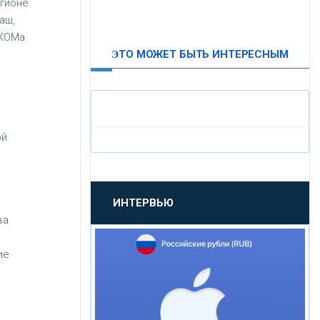
егионе
ВТБ24
аш,
ИКОМа
ЭТО МОЖЕТ БЫТЬ ИНТЕРЕСНЫМ
«МОСКОВСКИЙ
ИНДУСТРИАЛЬНЫЙ БАНК»
«ПАО МОСОБЛБАНК»
ой
«БАНК САНКТ-ПЕТЕРБУРГ»
ИНТЕРВЬЮ
«ПРОМСВЯЗЬБАНК»
ва
«НОВИКОМБАНК»
ие
«СМП БАНК»