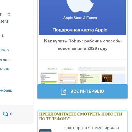
«ВНЕШПРОМБАНК»
и. Но
рием
«БАНК ЮГРА»
м
н.
К
ак купить Robux: рабочие способы
«БАНК ГЛОБЭКС»
пополнения в 2026 году
Service.
«СОВКОМБАНК»
ртинки.
те нам.
«ТРАСТ»
омбанк
ВСЕ ИНТЕРВЬЮ
«ГАЗПРОМБАНК»
Б
анки.ру обновил логотип впервые за
«МОСКОВСКИЙ КРЕДИТНЫЙ
0
ПРЕДПОЧИТАЕТЕ СМОТРЕТЬ НОВОСТИ
19 лет - «Лента новостей»
ПО ТЕЛЕФОНУ?
БАНК»
Наш портал оптимизирован