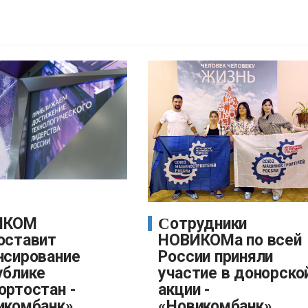
Сотрудники
оставит
НОВИКОМа по всей
нсирование
России приняли
ублике
участие в донорско
ортостан -
акции -
икомбанк»
«Новикомбанк»