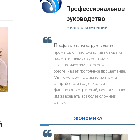
«Интервью»
-- Лучшее, что можно сделать с хорошим советом, это
«ЗАПСИБКОМБАНК»
Профессиональное
пропустить его мимо ушей. Он никогда не бывает
полезен никому, кроме того, кто его дал.
руководство
-- Люблю давать советы и очень не люблю, когда их
«РОСЕВРОБАНК»
Бизнес компаний
дают мне.
«ПРЕСС-СЛУЖБА ВТБ24»
П
рофессиональное руководство
промышленных компаний по новым
нормативным документам и
«АВТОГРАДБАНК»
технологическим вопросам
обеспечивает постоянное процветание.
Мы помогаем нашим клиентам в
«ПРОМРЕГИОНБАНК»
разработке и поддержании
финансовых стратегий, позволяющих
им завоевать все более сложный
С
корость - один из главных трендов в
ОНАС
рынок.
кредитовании бизнеса - «Интервью»
КОНТАКТЫ
ЭКОНОМИКА
й