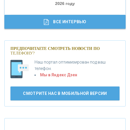
2026 году
«ТРАСТ»
«ГАЗПРОМБАНК»
ВСЕ ИНТЕРВЬЮ
«МОСКОВСКИЙ КРЕДИТНЫЙ БАНК»
ПРЕДПОЧИТАЕТЕ СМОТРЕТЬ НОВОСТИ ПО
ТЕЛЕФОНУ?
«АБСОЛЮТ БАНК»
Наш портал оптимизирован под ваш
телефон.
Б
«БАНК ВОЗРОЖДЕНИЕ»
анки.ру обновил логотип впервые за 19 лет -
Мы в Яндекс Дзен
«Лента новостей»
АО «КРЕДИТ ЕВРОПА БАНК»
СМОТРИТЕ НАС В МОБИЛЬНОЙ ВЕРСИИ
«ТАТФОНДБАНК»
«РОССИЙСКИЙ КАПИТАЛ»