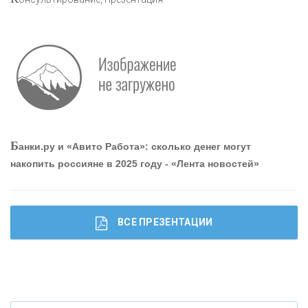
Р
абота мечты. Что банки делают для того, чтобы
привлечь и удержать персонал - «Интервью»
О
шибки при покупке подержанного авто
Б
анки.ру и «Авито Работа»: сколько денег могут
накопить россияне в 2025 году - «Лента новостей»
ВСЕ ПРЕЗЕНТАЦИИ
Ч
то будет с наличными деньгами при цифровом