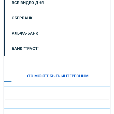
ВСЕ ВИДЕО ДНЯ
СБЕРБАНК
АЛЬФА-БАНК
БАНК "ТРАСТ"
ВТБ24
ЭТО МОЖЕТ БЫТЬ ИНТЕРЕСНЫМ
«МОСКОВСКИЙ ИНДУСТРИАЛЬНЫЙ БАНК»
«ПАО МОСОБЛБАНК»
«БАНК САНКТ-ПЕТЕРБУРГ»