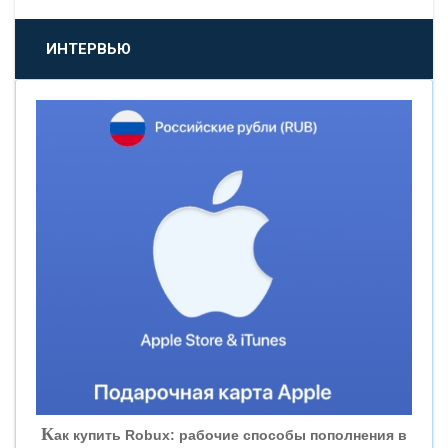
«ПРОМСВЯЗЬБАНК»
ИНТЕРВЬЮ
«НОВИКОМБАНК»
«СМП БАНК»
«ВНЕШПРОМБАНК»
«БАНК ЮГРА»
«БАНК ГЛОБЭКС»
«СОВКОМБАНК»
К
ак купить Robux: рабочие способы пополнения в