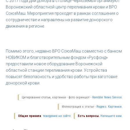
С 2017 года Дни донора в столице Черноземья организуют
Воронежский областной центр переливания крови и ВРО
СоюзМаш. Мероприятия проходят в рамках соглашения о
сотрудничестве и направлены на развитие донорского
движения в регионе.
Помимо этого, недавно ВРО СоюзМаш совместно с банком
НОВИКОМ и благотворительным фондом «Русфонд»
предоставили новое оборудование Воронежской
областной станции переливания крови. Устройства
повысят безопасность и удобство работы при заготовке
донорской крови.
Цитирование статьи, картинки - фото скриншот -
Rambler News Service.
Иллюстрация к статье -
Яндекс. Картинки.
Общие правила
поведения на сайте.
Есть вопросы.
Напишите нам.