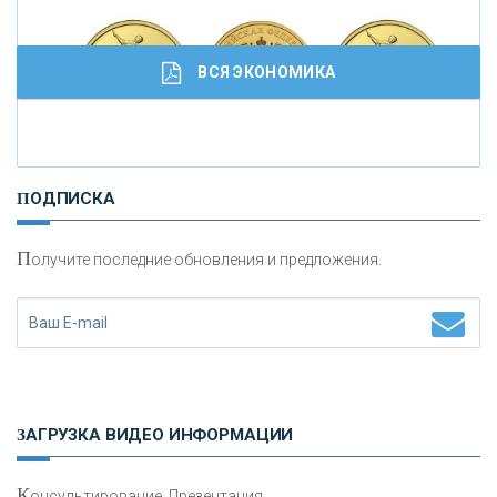
ВСЯ ЭКОНОМИКА
И
нвестиционные золотые монеты как средство
ПОДПИСКА
сохранения и увеличения капитала
П
олучите последние обновления и предложения.
Н
етворкинг для предпринимателей
ЗАГРУЗКА ВИДЕО ИНФОРМАЦИИ
К
онсультирование, Презентация