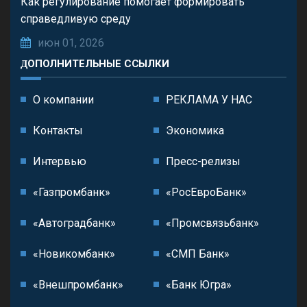
Как регулирование помогает формировать
справедливую среду
июн 01, 2026
ДОПОЛНИТЕЛЬНЫЕ ССЫЛКИ
О компании
РЕКЛАМА У НАС
Контакты
Экономика
Интервью
Пресс-релизы
«Газпромбанк»
«РосЕвроБанк»
«Автоградбанк»
«Промсвязьбанк»
«Новикомбанк»
«СМП Банк»
«Внешпромбанк»
«Банк Югра»