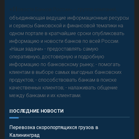
А
двокат it
Р
езкого разворота на рынке автокредитов не
«Н
овости Банков России» – группа компаний,
предвидится - «Интервью»
объединяющая ведущие информационные ресурсы
и сервисы банковской и финансовой тематики на
одном портале в кратчайшие сроки опубликовать
информацию и новости банков по всей России.
«Наши задачи» - предоставлять самую
оперативную, достоверную и подробную
информацию по банковскому рынку; - помогать
клиентам в выборе самых выгодных банковских
продуктов; - способствовать банкам в поиске
качественных клиентов; - налаживать общение
между банками и их клиентами.
ПОСЛЕДНИЕ НОВОСТИ
Перевозка скоропортящихся грузов в
Калининград