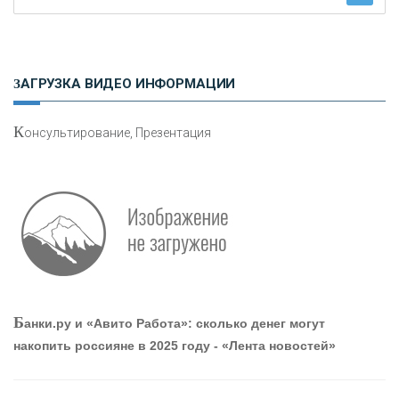
Н
етворкинг для предпринимателей
ЗАГРУЗКА ВИДЕО ИНФОРМАЦИИ
К
онсультирование, Презентация
Р
абота мечты. Что банки делают для того, чтобы
привлечь и удержать персонал - «Интервью»
О
шибки при покупке подержанного авто
Б
анки.ру и «Авито Работа»: сколько денег могут
накопить россияне в 2025 году - «Лента новостей»