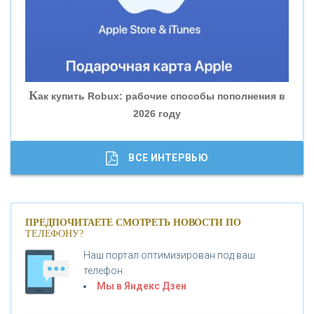
«БАНК ГЛОБЭКС»
«СОВКОМБАНК»
К
ак купить Robux: рабочие способы пополнения в
2026 году
«ТРАСТ»
«ГАЗПРОМБАНК»
ВСЕ ИНТЕРВЬЮ
«МОСКОВСКИЙ КРЕДИТНЫЙ БАНК»
ПРЕДПОЧИТАЕТЕ СМОТРЕТЬ НОВОСТИ ПО
ТЕЛЕФОНУ?
«АБСОЛЮТ БАНК»
Наш портал оптимизирован под ваш
телефон.
Б
«БАНК ВОЗРОЖДЕНИЕ»
анки.ру обновил логотип впервые за 19 лет -
Мы в Яндекс Дзен
«Лента новостей»