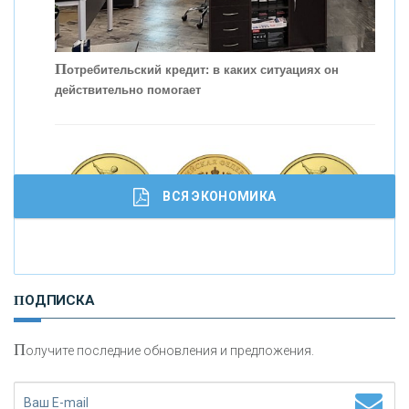
С
корость - один из главных трендов в
кредитовании бизнеса - «Интервью»
П
отребительский кредит: в каких ситуациях он
действительно помогает
ВСЯ ЭКОНОМИКА
И
нвестиционные золотые монеты как средство
ПОДПИСКА
сохранения и увеличения капитала
П
олучите последние обновления и предложения.