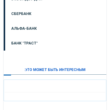
СБЕРБАНК
АЛЬФА-БАНК
БАНК "ТРАСТ"
ВТБ24
ЭТО МОЖЕТ БЫТЬ ИНТЕРЕСНЫМ
«МОСКОВСКИЙ ИНДУСТРИАЛЬНЫЙ БАНК»
«ПАО МОСОБЛБАНК»
«БАНК САНКТ-ПЕТЕРБУРГ»