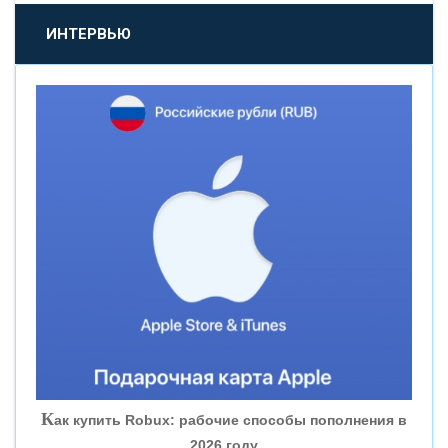
«ПРОМСВЯЗЬБАНК»
ИНТЕРВЬЮ
«НОВИКОМБАНК»
«СМП БАНК»
«ВНЕШПРОМБАНК»
«БАНК ЮГРА»
«БАНК ГЛОБЭКС»
«СОВКОМБАНК»
К
ак купить Robux: рабочие способы пополнения в
2026 году
«ТРАСТ»