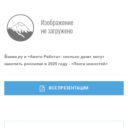
Р
абота мечты. Что банки делают для того, чтобы
привлечь и удержать персонал - «Интервью»
О
шибки при покупке подержанного авто
Б
анки.ру и «Авито Работа»: сколько денег могут
накопить россияне в 2025 году - «Лента новостей»
ВСЕ ПРЕЗЕНТАЦИИ
Ч
то будет с наличными деньгами при цифровом