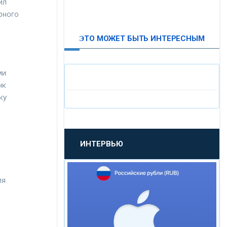
ил
ВТБ24
рного
ЭТО МОЖЕТ БЫТЬ ИНТЕРЕСНЫМ
«МОСКОВСКИЙ
ИНДУСТРИАЛЬНЫЙ БАНК»
ми
нк
«ПАО МОСОБЛБАНК»
ку
«БАНК САНКТ-ПЕТЕРБУРГ»
ИНТЕРВЬЮ
«ПРОМСВЯЗЬБАНК»
«НОВИКОМБАНК»
ля
«СМП БАНК»