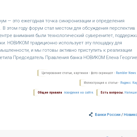
м — это ежегодная точка синхронизации и определения
. В этом году форум стал местом для обсуждения перспектив
центре внимания были технологический суверенитет, поддержк
ки. НОВИКОМ традиционно использует эту площадку для
шленности, и мы готовы активно приступить к реализации
метила Председатель Правления банка НОВИКОМ Елена Георгие
Цитирование статьи, картинки - фото скриншот -
Rambler News 
Иллюстрация к статье -
Яндекс. Ка
Общие правила
поведения на сайте.
Есть вопросы.
Напиши
Банки России
/
Новик