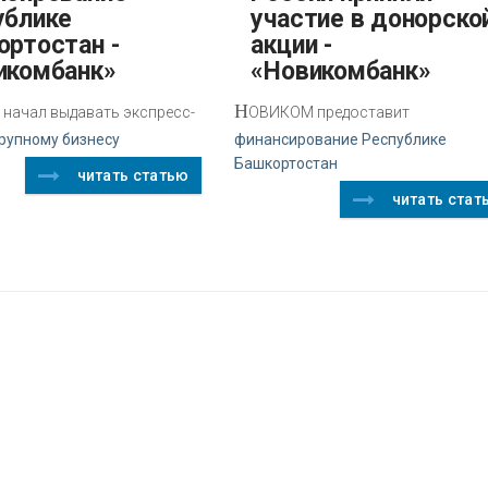
ублике
участие в донорско
ортостан -
акции -
икомбанк»
«Новикомбанк»
Н
начал выдавать экспресс-
ОВИКОМ предоставит
рупному бизнесу
финансирование Республике
Башкортостан
читать статью
читать стат