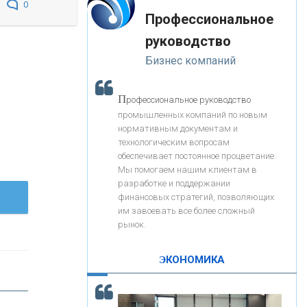
«Интервью»
0
-- Лучшее, что можно сделать с хорошим советом, это
«ЗАПСИБКОМБАНК»
Профессиональное
пропустить его мимо ушей. Он никогда не бывает
полезен никому, кроме того, кто его дал.
руководство
-- Люблю давать советы и очень не люблю, когда их
«РОСЕВРОБАНК»
Бизнес компаний
дают мне.
«ПРЕСС-СЛУЖБА ВТБ24»
П
рофессиональное руководство
промышленных компаний по новым
нормативным документам и
«АВТОГРАДБАНК»
технологическим вопросам
обеспечивает постоянное процветание.
Мы помогаем нашим клиентам в
«ПРОМРЕГИОНБАНК»
разработке и поддержании
финансовых стратегий, позволяющих
им завоевать все более сложный
С
корость - один из главных трендов в
ОНАС
рынок.
кредитовании бизнеса - «Интервью»
КОНТАКТЫ
ЭКОНОМИКА