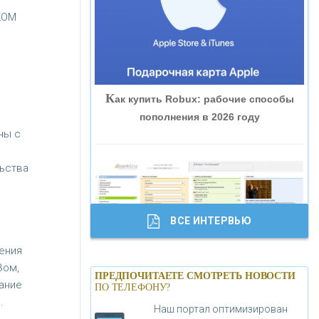
«ВНЕШПРОМБАНК»
КОМ
«БАНК ЮГРА»
К
ак купить Robux: рабочие способы
«БАНК ГЛОБЭКС»
пополнения в 2026 году
ны с
«СОВКОМБАНК»
льства
«ТРАСТ»
ВСЕ ИНТЕРВЬЮ
«ГАЗПРОМБАНК»
ения
Б
анки.ру обновил логотип впервые за
Зом,
«МОСКОВСКИЙ КРЕДИТНЫЙ
ПРЕДПОЧИТАЕТЕ СМОТРЕТЬ НОВОСТИ
19 лет - «Лента новостей»
ание
ПО ТЕЛЕФОНУ?
БАНК»
.
Наш портал оптимизирован