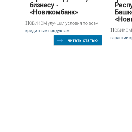
бизнесу -
Респ
«Новикомбанк»
Башк
«Нов
Н
ОВИКОМ улучшил условия по всем
Н
ОВИКОМ 
кредитным продуктам
гарантии к
читать статью