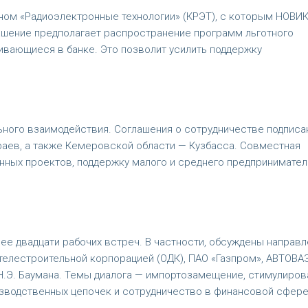
ном «Радиоэлектронные технологии» (КРЭТ), с которым НОВИ
лашение предполагает распространение программ льготного
ивающиеся в банке. Это позволит усилить поддержку
ьного взаимодействия. Соглашения о сотрудничестве подписа
аев, а также Кемеровской области — Кузбасса. Совместная
онных проектов, поддержку малого и среднего предпринимате
е двадцати рабочих встреч. В частности, обсуждены направл
телестроительной корпорацией (ОДК), ПАО «Газпром», АВТОВА
.Э. Баумана. Темы диалога — импортозамещение, стимулиров
зводственных цепочек и сотрудничество в финансовой сфере