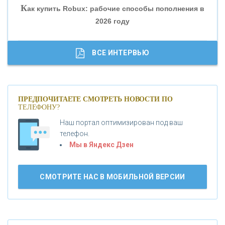
К
ак купить Robux: рабочие способы пополнения в
2026 году
«ТРАСТ»
«ГАЗПРОМБАНК»
ВСЕ ИНТЕРВЬЮ
«МОСКОВСКИЙ КРЕДИТНЫЙ БАНК»
ПРЕДПОЧИТАЕТЕ СМОТРЕТЬ НОВОСТИ ПО
ТЕЛЕФОНУ?
«АБСОЛЮТ БАНК»
Наш портал оптимизирован под ваш
телефон.
Б
«БАНК ВОЗРОЖДЕНИЕ»
анки.ру обновил логотип впервые за 19 лет -
Мы в Яндекс Дзен
«Лента новостей»
АО «КРЕДИТ ЕВРОПА БАНК»
СМОТРИТЕ НАС В МОБИЛЬНОЙ ВЕРСИИ
«ТАТФОНДБАНК»