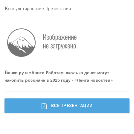
К
онсультирование, Презентация
Р
абота мечты. Что банки делают для того, чтобы
привлечь и удержать персонал - «Интервью»
О
шибки при покупке подержанного авто
Б
анки.ру и «Авито Работа»: сколько денег могут
накопить россияне в 2025 году - «Лента новостей»
ВСЕ ПРЕЗЕНТАЦИИ