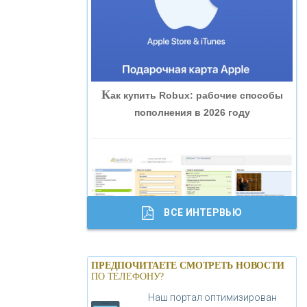
«ВНЕШПРОМБАНК»
«БАНК ЮГРА»
К
ак купить Robux: рабочие способы
«БАНК ГЛОБЭКС»
пополнения в 2026 году
«СОВКОМБАНК»
«ТРАСТ»
ВСЕ ИНТЕРВЬЮ
«ГАЗПРОМБАНК»
Б
анки.ру обновил логотип впервые за
«МОСКОВСКИЙ КРЕДИТНЫЙ
ПРЕДПОЧИТАЕТЕ СМОТРЕТЬ НОВОСТИ
19 лет - «Лента новостей»
ПО ТЕЛЕФОНУ?
БАНК»
Наш портал оптимизирован