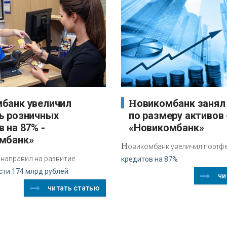
Новикомбанк занял 22 место
ь розничных
по размеру активов 
 на 87% -
«Новикомбанк»
мбанк»
Н
овикомбанк увеличил портф
направил на развитие
кредитов на 87%
ти 174 млрд рублей
чи
читать статью