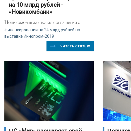
на 10 млрд рублей -
«Новикомбанк»
Н
овикомбанк заключил соглашения о
финансировании на 24 млрд рублей на
выставке Иннопром-2019
читать статью
ПС «Мир» расширяет своё
Новикомбанк на Форуме