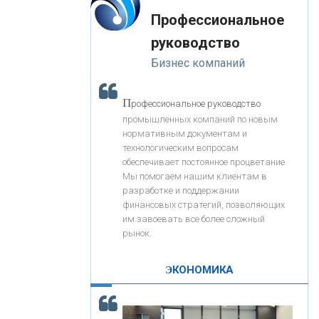
«Интервью»
-- Лучшее, что можно сделать с хорошим советом, это
«ЗАПСИБКОМБАНК»
Профессиональное
пропустить его мимо ушей. Он никогда не бывает
полезен никому, кроме того, кто его дал.
руководство
-- Люблю давать советы и очень не люблю, когда их
«РОСЕВРОБАНК»
Бизнес компаний
дают мне.
«ПРЕСС-СЛУЖБА ВТБ24»
П
рофессиональное руководство
промышленных компаний по новым
нормативным документам и
«АВТОГРАДБАНК»
технологическим вопросам
обеспечивает постоянное процветание.
Мы помогаем нашим клиентам в
«ПРОМРЕГИОНБАНК»
разработке и поддержании
финансовых стратегий, позволяющих
им завоевать все более сложный
С
корость - один из главных трендов в
ОНАС
рынок.
кредитовании бизнеса - «Интервью»
КОНТАКТЫ
ЭКОНОМИКА