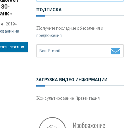
 80-
ПОДПИСКА
анк»
 - 2019»
П
олучите последние обновления и
овании на
предложения.
Н
етворкинг для предпринимателей
тать статью
ЗАГРУЗКА ВИДЕО ИНФОРМАЦИИ
О
шибки при покупке подержанного
К
онсультирование, Презентация
авто