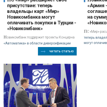
присутствие: теперь
«Армия 
владельцы карт «Мир»
соглаше
Новикомбанка могут
на сумму
оплачивать покупки в Турции -
«Новико
«Новикомбанк»
П
С «Мир» рас
Н
овикомбанк поддержит проекты Концерна
теперь владе
могут оплачи
«Автоматика» в области диверсификации
читать статью