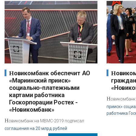
Новикомбанк обеспечит АО
Новикомбанк занял
«Мариинский прииск»
граждан
социально-платежными
«Новико
картами работника
Н
овикомбанк
Госкорпорации Ростех -
прииск» соци
«Новикомбанк»
работника Го
Н
овикомбанк на МВМС-2019 подписал
соглашения на 20 млрд рублей