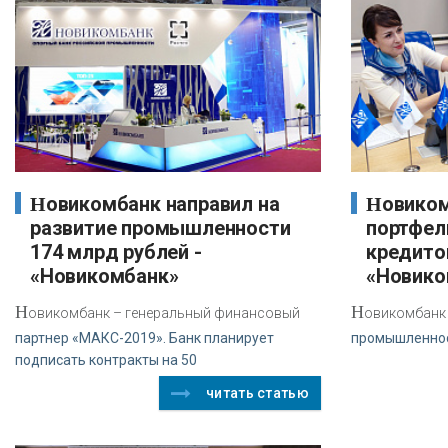
Новикомбанк направил на
Новикомбанк увеличил
развитие промышленности
портфел
174 млрд рублей -
кредитов
«Новикомбанк»
«Новико
Н
Н
овикомбанк – генеральный финансовый
овикомбанк 
партнер «МАКС-2019». Банк планирует
промышленнос
подписать контракты на 50
читать статью