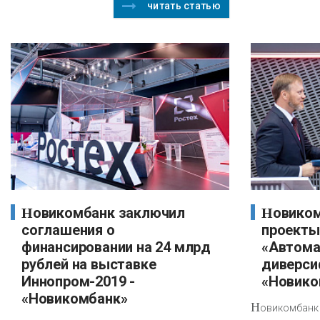
читать статью
Новикомбанк заключил
Новикомбанк поддержит
соглашения о
проекты
финансировании на 24 млрд
«Автома
рублей на выставке
диверси
Иннопром-2019 -
«Новико
«Новикомбанк»
Н
овикомбанк 