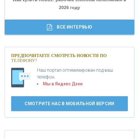
2026 году
«ТРАСТ»
«ГАЗПРОМБАНК»
ВСЕ ИНТЕРВЬЮ
«МОСКОВСКИЙ КРЕДИТНЫЙ БАНК»
ПРЕДПОЧИТАЕТЕ СМОТРЕТЬ НОВОСТИ ПО
ТЕЛЕФОНУ?
«АБСОЛЮТ БАНК»
Наш портал оптимизирован под ваш
телефон.
Б
«БАНК ВОЗРОЖДЕНИЕ»
анки.ру обновил логотип впервые за 19 лет -
Мы в Яндекс Дзен
«Лента новостей»
АО «КРЕДИТ ЕВРОПА БАНК»
СМОТРИТЕ НАС В МОБИЛЬНОЙ ВЕРСИИ
«ТАТФОНДБАНК»
«РОССИЙСКИЙ КАПИТАЛ»