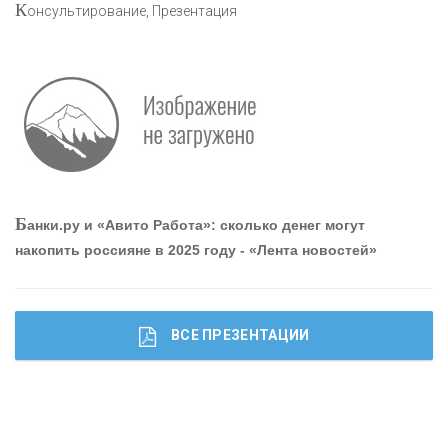
К
онсультирование, Презентация
Р
абота мечты. Что банки делают для того, чтобы
привлечь и удержать персонал - «Интервью»
О
шибки при покупке подержанного авто
Б
анки.ру и «Авито Работа»: сколько денег могут
накопить россияне в 2025 году - «Лента новостей»
ВСЕ ПРЕЗЕНТАЦИИ