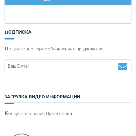
И
нвестиционные золотые монеты как средство
ПОДПИСКА
сохранения и увеличения капитала
П
олучите последние обновления и предложения.
Н
етворкинг для предпринимателей
ЗАГРУЗКА ВИДЕО ИНФОРМАЦИИ
К
онсультирование, Презентация