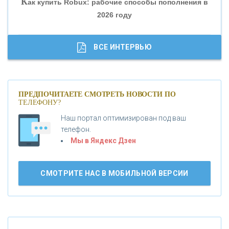
К
ак купить Robux: рабочие способы пополнения в
2026 году
«ТРАСТ»
«ГАЗПРОМБАНК»
ВСЕ ИНТЕРВЬЮ
«МОСКОВСКИЙ КРЕДИТНЫЙ БАНК»
ПРЕДПОЧИТАЕТЕ СМОТРЕТЬ НОВОСТИ ПО
ТЕЛЕФОНУ?
«АБСОЛЮТ БАНК»
Наш портал оптимизирован под ваш
телефон.
Б
«БАНК ВОЗРОЖДЕНИЕ»
анки.ру обновил логотип впервые за 19 лет -
Мы в Яндекс Дзен
«Лента новостей»
АО «КРЕДИТ ЕВРОПА БАНК»
СМОТРИТЕ НАС В МОБИЛЬНОЙ ВЕРСИИ
«ТАТФОНДБАНК»