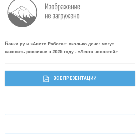
О
шибки при покупке подержанного авто
Р
абота мечты. Что банки делают для того, чтобы
Б
анки.ру и «Авито Работа»: сколько денег могут
привлечь и удержать персонал - «Интервью»
накопить россияне в 2025 году - «Лента новостей»
ВСЕ ПРЕЗЕНТАЦИИ
Ч
то будет с наличными деньгами при цифровом
рубле