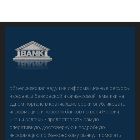
А
двокат it
«Н
овости Банков России» – группа компаний,
объединяющая ведущие информационные ресурсы
и сервисы банковской и финансовой тематики на
одном портале в кратчайшие сроки опубликовать
Р
езкого разворота на рынке автокредитов не
информацию и новости банков по всей России.
предвидится - «Интервью»
«Наши задачи» - предоставлять самую
оперативную, достоверную и подробную
информацию по банковскому рынку; - помогать