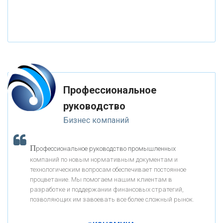
«РОССИЙСКИЙ КАПИТАЛ»
«НАЦИОНАЛЬНЫЙ КЛИРИНГОВЫЙ ЦЕНТР»
«ФК ОТКРЫТИЕ»
Профессиональное
«ЗАПСИБКОМБАНК»
руководство
Бизнес компаний
«РОСЕВРОБАНК»
П
рофессиональное руководство промышленных
«ПРЕСС-СЛУЖБА ВТБ24»
компаний по новым нормативным документам и
технологическим вопросам обеспечивает постоянное
процветание. Мы помогаем нашим клиентам в
«АВТОГРАДБАНК»
разработке и поддержании финансовых стратегий,
позволяющих им завоевать все более сложный рынок.
К
ак Система быстрых платежей за пять лет
«ПРОМРЕГИОНБАНК»
изменила финансовый рынок - «Интервью»