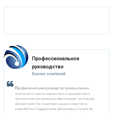
«РОССИЙСКИЙ КАПИТАЛ»
«НАЦИОНАЛЬНЫЙ КЛИРИНГОВЫЙ ЦЕНТР»
«ФК ОТКРЫТИЕ»
Профессиональное
«ЗАПСИБКОМБАНК»
руководство
Бизнес компаний
«РОСЕВРОБАНК»
П
рофессиональное руководство промышленных
«ПРЕСС-СЛУЖБА ВТБ24»
компаний по новым нормативным документам и
технологическим вопросам обеспечивает постоянное
процветание. Мы помогаем нашим клиентам в
«АВТОГРАДБАНК»
разработке и поддержании финансовых стратегий,