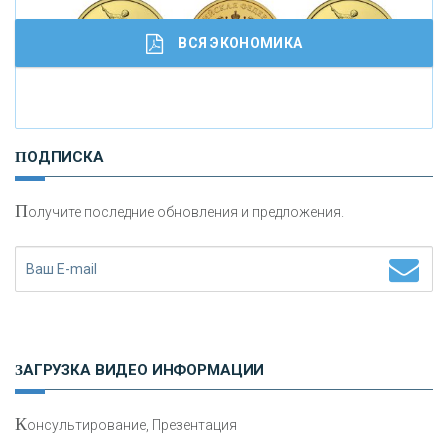
ВСЯ ЭКОНОМИКА
И
нвестиционные золотые монеты как средство
ПОДПИСКА
сохранения и увеличения капитала
П
олучите последние обновления и предложения.
Н
етворкинг для предпринимателей
ЗАГРУЗКА ВИДЕО ИНФОРМАЦИИ
К
онсультирование, Презентация