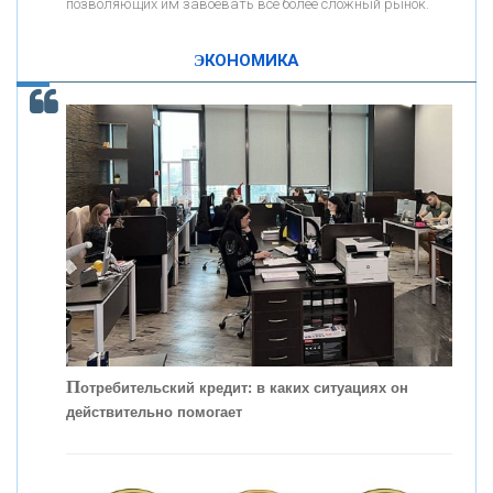
позволяющих им завоевать все более сложный рынок.
К
ак Система быстрых платежей за пять лет
«ПРОМРЕГИОНБАНК»
изменила финансовый рынок - «Интервью»
ЭКОНОМИКА
ОНАС
КОНТАКТЫ
П
отребительский кредит: в каких ситуациях он
действительно помогает
С
корость - один из главных трендов в
кредитовании бизнеса - «Интервью»