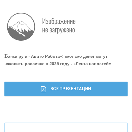
О
шибки при покупке подержанного авто
Р
абота мечты. Что банки делают для того, чтобы
Б
анки.ру и «Авито Работа»: сколько денег могут
привлечь и удержать персонал - «Интервью»
накопить россияне в 2025 году - «Лента новостей»
ВСЕ ПРЕЗЕНТАЦИИ
Ч
то будет с наличными деньгами при цифровом
рубле