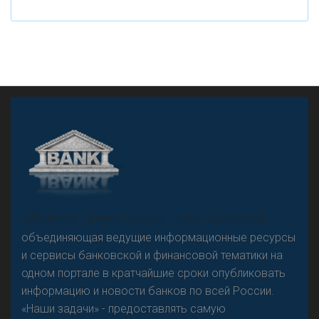
А
двокат it
«Н
овости Банков России» – группа компаний,
объединяющая ведущие информационные ресурсы
и сервисы банковской и финансовой тематики на
одном портале в кратчайшие сроки опубликовать
Р
езкого разворота на рынке автокредитов не
информацию и новости банков по всей России.
предвидится - «Интервью»
«Наши задачи» - предоставлять самую