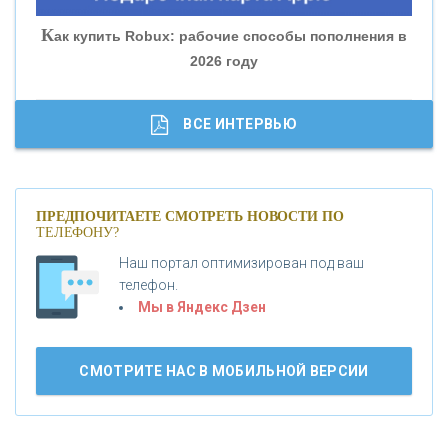
«СОВКОМБАНК»
К
ак купить Robux: рабочие способы пополнения в
2026 году
«ТРАСТ»
«ГАЗПРОМБАНК»
ВСЕ ИНТЕРВЬЮ
«МОСКОВСКИЙ КРЕДИТНЫЙ БАНК»
ПРЕДПОЧИТАЕТЕ СМОТРЕТЬ НОВОСТИ ПО
ТЕЛЕФОНУ?
«АБСОЛЮТ БАНК»
Наш портал оптимизирован под ваш
телефон.
Б
«БАНК ВОЗРОЖДЕНИЕ»
анки.ру обновил логотип впервые за 19 лет -
Мы в Яндекс Дзен
«Лента новостей»
АО «КРЕДИТ ЕВРОПА БАНК»
СМОТРИТЕ НАС В МОБИЛЬНОЙ ВЕРСИИ
«ТАТФОНДБАНК»