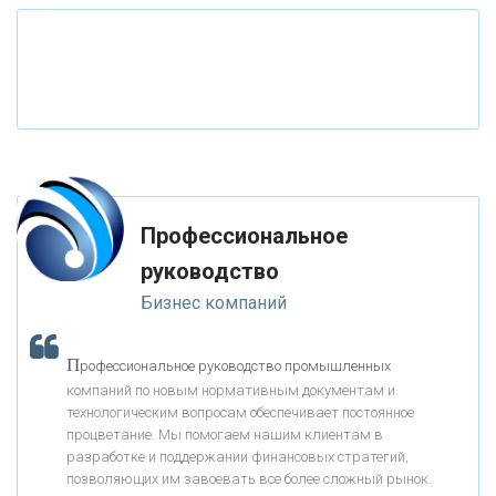
«РОССИЙСКИЙ КАПИТАЛ»
«НАЦИОНАЛЬНЫЙ КЛИРИНГОВЫЙ ЦЕНТР»
«ФК ОТКРЫТИЕ»
Профессиональное
«ЗАПСИБКОМБАНК»
руководство
Бизнес компаний
«РОСЕВРОБАНК»
П
рофессиональное руководство промышленных
«ПРЕСС-СЛУЖБА ВТБ24»
компаний по новым нормативным документам и
технологическим вопросам обеспечивает постоянное
процветание. Мы помогаем нашим клиентам в
«АВТОГРАДБАНК»
разработке и поддержании финансовых стратегий,
позволяющих им завоевать все более сложный рынок.
К
ак Система быстрых платежей за пять лет