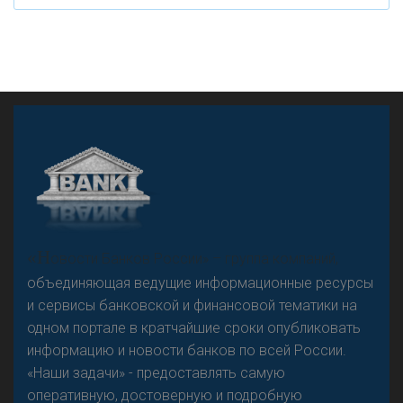
А
двокат it
«Н
овости Банков России» – группа компаний,
объединяющая ведущие информационные ресурсы
и сервисы банковской и финансовой тематики на
одном портале в кратчайшие сроки опубликовать
Р
езкого разворота на рынке автокредитов не
информацию и новости банков по всей России.
предвидится - «Интервью»
«Наши задачи» - предоставлять самую
оперативную, достоверную и подробную