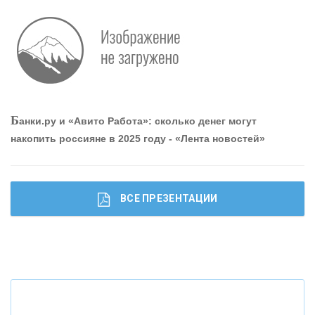
О
шибки при покупке подержанного авто
Р
абота мечты. Что банки делают для того, чтобы
Б
анки.ру и «Авито Работа»: сколько денег могут
привлечь и удержать персонал - «Интервью»
накопить россияне в 2025 году - «Лента новостей»
ВСЕ ПРЕЗЕНТАЦИИ
Ч
то будет с наличными деньгами при цифровом
рубле