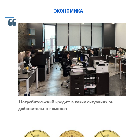
«ПРОМРЕГИОНБАНК»
изменила финансовый рынок - «Интервью»
ЭКОНОМИКА
ОНАС
КОНТАКТЫ
П
отребительский кредит: в каких ситуациях он
действительно помогает
С
корость - один из главных трендов в
кредитовании бизнеса - «Интервью»