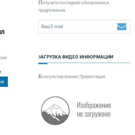
П
олучите последние обновления и
предложения.
Н
етворкинг для предпринимателей
ЗАГРУЗКА ВИДЕО ИНФОРМАЦИИ
рсию
О
шибки при покупке подержанного
м
К
онсультирование, Презентация
авто
ью