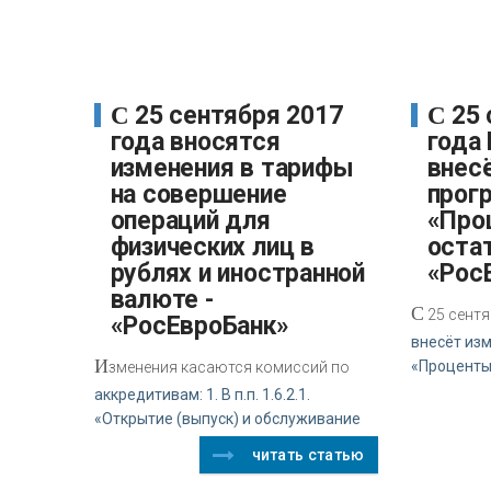
С 25 сентября 2017
С 25 сентября 2017
года вносятся
года
изменения в тарифы
внес
на совершение
прог
операций для
«Про
физических лиц в
остат
рублях и иностранной
«Рос
валюте -
С
25 сентя
«РосЕвроБанк»
внесёт из
И
«Проценты
зменения касаются комиссий по
аккредитивам: 1. В п.п. 1.6.2.1.
«Открытие (выпуск) и обслуживание
читать статью