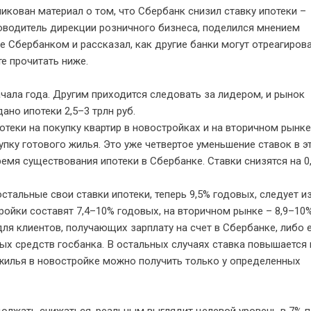
ликован материал о том, что Сбербанк снизил ставку ипотеки –
ководитель дирекции розничного бизнеса, поделился мнением
е Сбербанком и рассказал, как другие банки могут отреагирова
е прочитать ниже.
ачала года. Другим приходится следовать за лидером, и рынок
ано ипотеки 2,5–3 трлн руб.
отеки на покупку квартир в новостройках и на вторичном рынке,
пку готового жилья. Это уже четвертое уменьшение ставок в э
ремя существования ипотеки в Сбербанке. Ставки снизятся на 0,
стальные свои ставки ипотеки, теперь 9,5% годовых, следует и
ройки составят 7,4–10% годовых, на вторичном рынке – 8,9–10%
ля клиентов, получающих зарплату на счет в Сбербанке, либо 
х средств госбанка. В остальных случаях ставка повышается н
у жилья в новостройке можно получить только у определенных