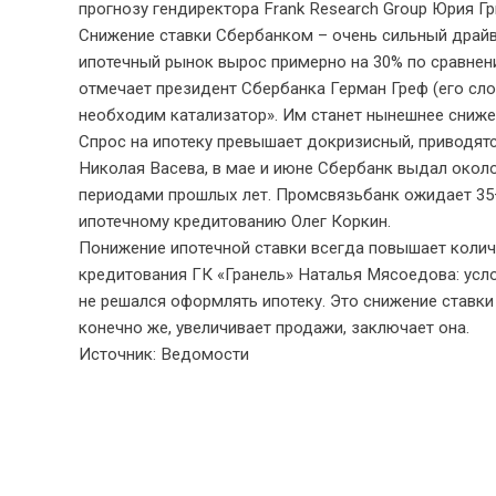
прогнозу гендиректора Frank Research Group Юрия Гри
Снижение ставки Сбербанком – очень сильный драйве
ипотечный рынок вырос примерно на 30% по сравнени
отмечает президент Сбербанка Герман Греф (его сло
необходим катализатор». Им станет нынешнее сниже
Спрос на ипотеку превышает докризисный, приводят
Николая Васева, в мае и июне Сбербанк выдал около
периодами прошлых лет. Промсвязьбанк ожидает 35–
ипотечному кредитованию Олег Коркин.
Понижение ипотечной ставки всегда повышает количе
кредитования ГК «Гранель» Наталья Мясоедова: услов
не решался оформлять ипотеку. Это снижение ставки 
конечно же, увеличивает продажи, заключает она.
Источник: Ведомости