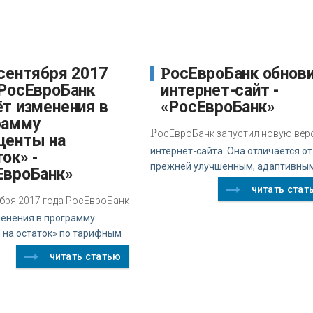
РосЕвроБанк обновил
 РосЕвроБанк
интернет-сайт -
ёт изменения в
«РосЕвроБанк»
рамму
Р
осЕвроБанк запустил новую ве
центы на
интернет-сайта. Она отличается от
ок» -
прежней улучшенным, адаптивны
ЕвроБанк»
читать стат
бря 2017 года РосЕвроБанк
менения в программу
 на остаток» по тарифным
читать статью