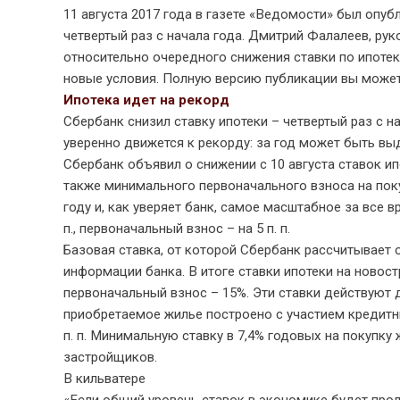
11 августа 2017 года в газете «Ведомости» был опуб
четвертый раз с начала года. Дмитрий Фалалеев, ру
относительно очередного снижения ставки по ипотек
новые условия. Полную версию публикации вы может
Ипотека идет на рекорд
Сбербанк снизил ставку ипотеки – четвертый раз с н
уверенно движется к рекорду: за год может быть выд
Сбербанк объявил о снижении с 10 августа ставок ип
также минимального первоначального взноса на поку
году и, как уверяет банк, самое масштабное за все в
п., первоначальный взнос – на 5 п. п.
Базовая ставка, от которой Сбербанк рассчитывает о
информации банка. В итоге ставки ипотеки на новост
первоначальный взнос – 15%. Эти ставки действуют д
приобретаемое жилье построено с участием кредитны
п. п. Минимальную ставку в 7,4% годовых на покупк
застройщиков.
В кильватере