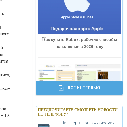
о
«ВНЕШПРОМБАНК»
ть
«БАНК ЮГРА»
в
йшего
К
ак купить Robux: рабочие способы
«БАНК ГЛОБЭКС»
пополнения в 2026 году
ей
ая
«СОВКОМБАНК»
ится
«ТРАСТ»
тие»,
ВСЕ ИНТЕРВЬЮ
ишком
«ГАЗПРОМБАНК»
Б
анки.ру обновил логотип впервые за
«МОСКОВСКИЙ КРЕДИТНЫЙ
ача
ПРЕДПОЧИТАЕТЕ СМОТРЕТЬ НОВОСТИ
19 лет - «Лента новостей»
ПО ТЕЛЕФОНУ?
БАНК»
– 1,8
Наш портал оптимизирован