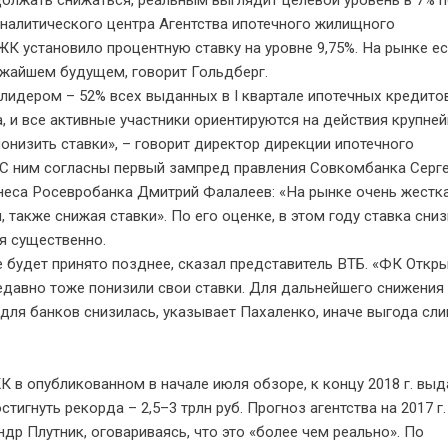
должать снижаться, реальным выглядит целевой уровень в 7% п
 аналитического центра Агентства ипотечного жилищного
К установило процентную ставку на уровне 9,75%. На рынке ес
ижайшем будущем, говорит Гольдберг.
 лидером – 52% всех выданных в I квартале ипотечных кредито
, и все активные участники ориентируются на действия крупне
онизить ставки», – говорит директор дирекции ипотечного
 С ним согласны первый зампред правления Совкомбанка Серг
неса Росевробанка Дмитрий Фалалеев: «На рынке очень жестк
 также снижая ставки». По его оценке, в этом году ставка сниз
ия существенно.
 будет принято позднее, сказал представитель ВТБ. «ФК Откры
давно тоже понизили свои ставки. Для дальнейшего снижения
для банков снизилась, указывает Пахаленко, иначе выгода сл
 в опубликованном в начале июля обзоре, к концу 2018 г. выд
тигнуть рекорда – 2,5–3 трлн руб. Прогноз агентства на 2017 г. 
др Плутник, оговариваясь, что это «более чем реально». По