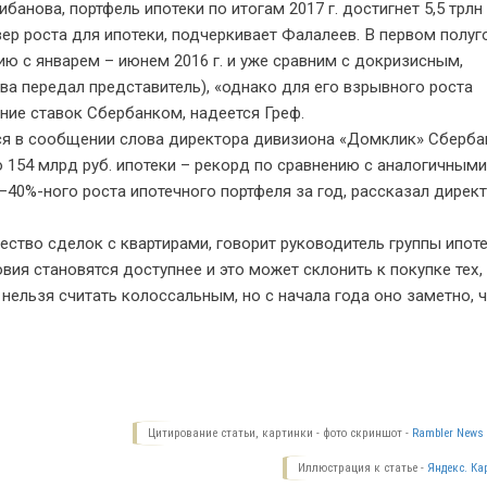
банова, портфель ипотеки по итогам 2017 г. достигнет 5,5 трлн 
р роста для ипотеки, подчеркивает Фалалеев. В первом полуг
ю с январем – июнем 2016 г. и уже сравним с докризисным,
ва передал представитель), «однако для его взрывного роста
ние ставок Сбербанком, надеется Греф.
ся в сообщении слова директора дивизиона «Домклик» Сберба
 154 млрд руб. ипотеки – рекорд по сравнению с аналогичными
40%-ного роста ипотечного портфеля за год, рассказал директ
ство сделок с квартирами, говорит руководитель группы ипот
ия становятся доступнее и это может склонить к покупке тех,
нельзя считать колоссальным, но с начала года оно заметно, ч
Цитирование статьи, картинки - фото скриншот -
Rambler News 
Иллюстрация к статье -
Яндекс. Ка