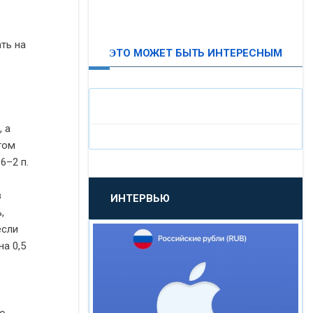
ВТБ24
ть на
ЭТО МОЖЕТ БЫТЬ ИНТЕРЕСНЫМ
«МОСКОВСКИЙ
ИНДУСТРИАЛЬНЫЙ БАНК»
«ПАО МОСОБЛБАНК»
 а
том
«БАНК САНКТ-ПЕТЕРБУРГ»
6–2 п.
з
ИНТЕРВЬЮ
«ПРОМСВЯЗЬБАНК»
,
если
«НОВИКОМБАНК»
а 0,5
«СМП БАНК»