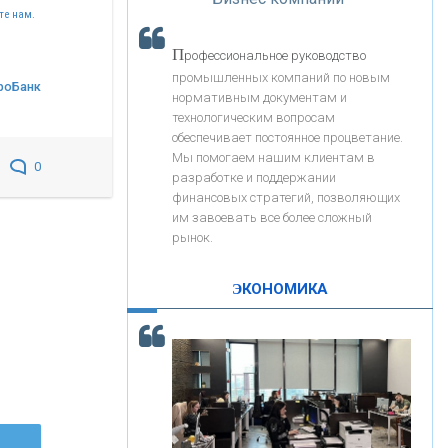
«Интервью»
«ЗАПСИБКОМБАНК»
те нам.
П
рофессиональное руководство
«РОСЕВРОБАНК»
промышленных компаний по новым
роБанк
нормативным документам и
технологическим вопросам
«ПРЕСС-СЛУЖБА ВТБ24»
обеспечивает постоянное процветание.
Мы помогаем нашим клиентам в
0
разработке и поддержании
«АВТОГРАДБАНК»
финансовых стратегий, позволяющих
им завоевать все более сложный
рынок.
«ПРОМРЕГИОНБАНК»
ЭКОНОМИКА
С
корость - один из главных трендов в
ОНАС
кредитовании бизнеса - «Интервью»
КОНТАКТЫ