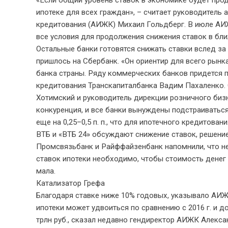
«Если общий уровень ставок в экономике будет про
ипотеке для всех граждан», – считает руководитель
кредитования (АИЖК) Михаил Гольдберг. В июле АИЖ
все условия для продолжения снижения ставок в бл
Остальные банки готовятся снижать ставки вслед за
пришлось на Сбербанк. «Он ориентир для всего рынка
банка страны. Ряду коммерческих банков придется п
кредитования Транскапиталбанка Вадим Пахаленко.
Хотимский и руководитель дирекции розничного биз
конкуренция, и все банки вынуждены подстраиваться,
еще на 0,25–0,5 п. п., что для ипотечного кредитован
ВТБ и «ВТБ 24» обсуждают снижение ставок, решение
Промсвязьбанк и Райффайзенбанк напомнили, что не
ставок ипотеки необходимо, чтобы стоимость денег 
мала.
Катализатор Грефа
Благодаря ставке ниже 10% годовых, указывало АИЖК
ипотеки может удвоиться по сравнению с 2016 г. и дос
трлн руб., сказал недавно гендиректор АИЖК Алексан