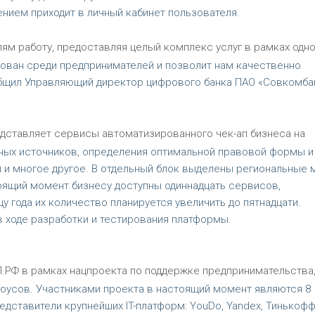
нием приходит в личный кабинет пользователя.
ям работу, предоставляя целый комплекс услуг в рамках одно
бован среди предпринимателей и позволит нам качественно
общил Управляющий директор цифрового банка ПАО «Совкомба
дставляет сервисы автоматизированного чек-ап бизнеса на
ьных источников, определения оптимальной правовой формы и
й и многое другое. В отдельный блок выделены региональные
оящий момент бизнесу доступны одиннадцать сервисов,
у года их количество планируется увеличить до пятнадцати.
 ходе разработки и тестирования платформы.
РФ в рамках нацпроекта по поддержке предпринимательства
оусов. Участниками проекта в настоящий момент являются 8
едставители крупнейших IT-платформ: YouDo, Yandex, Тинькофф