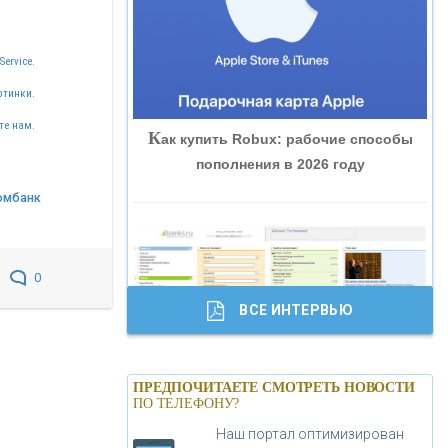
«ВНЕШПРОМБАНК»
Service.
«БАНК ЮГРА»
ртинки.
те нам.
К
ак купить Robux: рабочие способы
«БАНК ГЛОБЭКС»
пополнения в 2026 году
омбанк
«СОВКОМБАНК»
«ТРАСТ»
0
ВСЕ ИНТЕРВЬЮ
«ГАЗПРОМБАНК»
Б
анки.ру обновил логотип впервые за
«МОСКОВСКИЙ КРЕДИТНЫЙ
ПРЕДПОЧИТАЕТЕ СМОТРЕТЬ НОВОСТИ
19 лет - «Лента новостей»
ПО ТЕЛЕФОНУ?
БАНК»
Наш портал оптимизирован