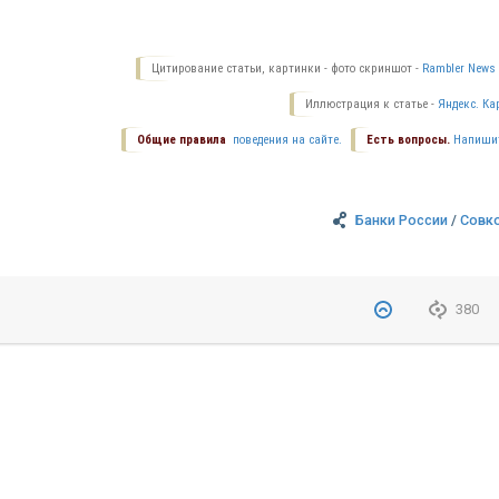
Цитирование статьи, картинки - фото скриншот -
Rambler News 
Иллюстрация к статье -
Яндекс. Ка
Общие правила
поведения на сайте.
Есть вопросы.
Напиши
Банки России
/
Совк
380