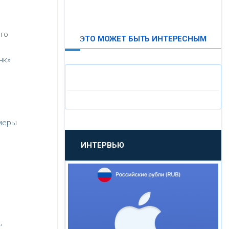
ВТБ24
го
ЭТО МОЖЕТ БЫТЬ ИНТЕРЕСНЫМ
«МОСКОВСКИЙ
ИНДУСТРИАЛЬНЫЙ БАНК»
нк»
«ПАО МОСОБЛБАНК»
«БАНК САНКТ-ПЕТЕРБУРГ»
 меры
ИНТЕРВЬЮ
«ПРОМСВЯЗЬБАНК»
«НОВИКОМБАНК»
,
«СМП БАНК»
,