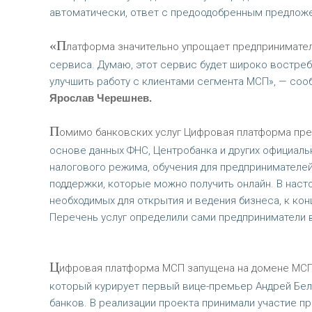
автоматически, ответ с предоодобренным предложе
«П
латформа значительно упрощает предпринимател
сервиса. Думаю, этот сервис будет широко востре
улучшить работу с клиентами сегмента МСП», — со
Ярослав Черешнев.
П
омимо банковских услуг Цифровая платформа пре
основе данных ФНС, Центробанка и других официал
налогового режима, обучения для предпринимателе
поддержки, которые можно получить онлайн. В наст
необходимых для открытия и ведения бизнеса, к конц
Перечень услуг определили сами предприниматели в
Ц
ифровая платформа МСП запущена на домене МСП.
который курирует первый вице-премьер Андрей Бел
банков. В реализации проекта принимали участие пр