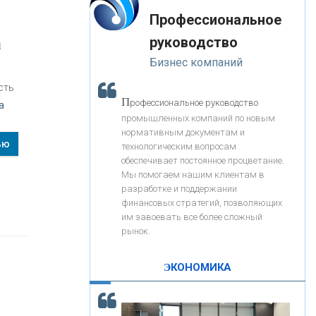
«Интервью»
-- Лучшее, что можно сделать с хорошим советом, это
«ЗАПСИБКОМБАНК»
Профессиональное
пропустить его мимо ушей. Он никогда не бывает
полезен никому, кроме того, кто его дал.
руководство
а
-- Люблю давать советы и очень не люблю, когда их
«РОСЕВРОБАНК»
Бизнес компаний
дают мне.
сть
«ПРЕСС-СЛУЖБА ВТБ24»
П
рофессиональное руководство
а
промышленных компаний по новым
нормативным документам и
«АВТОГРАДБАНК»
ью
технологическим вопросам
обеспечивает постоянное процветание.
Мы помогаем нашим клиентам в
«ПРОМРЕГИОНБАНК»
разработке и поддержании
финансовых стратегий, позволяющих
им завоевать все более сложный
С
корость - один из главных трендов в
ОНАС
рынок.
кредитовании бизнеса - «Интервью»
КОНТАКТЫ
ЭКОНОМИКА