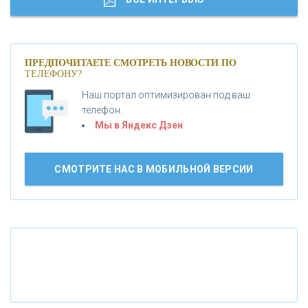
«МОСКОВСКИЙ КРЕДИТНЫЙ БАНК»
ПРЕДПОЧИТАЕТЕ СМОТРЕТЬ НОВОСТИ ПО
ТЕЛЕФОНУ?
«АБСОЛЮТ БАНК»
Наш портал оптимизирован под ваш
телефон.
Б
«БАНК ВОЗРОЖДЕНИЕ»
анки.ру обновил логотип впервые за 19 лет -
Мы в Яндекс Дзен
«Лента новостей»
АО «КРЕДИТ ЕВРОПА БАНК»
СМОТРИТЕ НАС В МОБИЛЬНОЙ ВЕРСИИ
«ТАТФОНДБАНК»
«РОССИЙСКИЙ КАПИТАЛ»
«НАЦИОНАЛЬНЫЙ КЛИРИНГОВЫЙ ЦЕНТР»