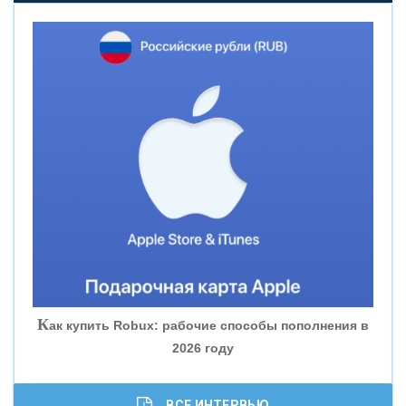
«НОВИКОМБАНК»
«СМП БАНК»
«ВНЕШПРОМБАНК»
«БАНК ЮГРА»
«БАНК ГЛОБЭКС»
«СОВКОМБАНК»
К
ак купить Robux: рабочие способы пополнения в
2026 году
«ТРАСТ»
«ГАЗПРОМБАНК»
ВСЕ ИНТЕРВЬЮ