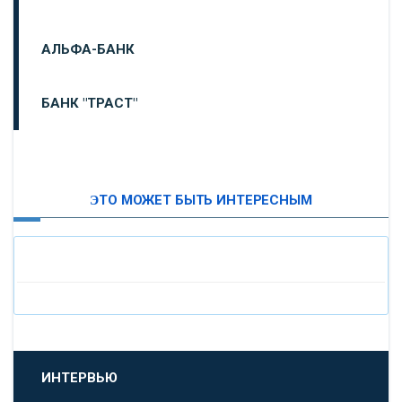
АЛЬФА-БАНК
БАНК "ТРАСТ"
ВТБ24
ЭТО МОЖЕТ БЫТЬ ИНТЕРЕСНЫМ
«МОСКОВСКИЙ ИНДУСТРИАЛЬНЫЙ БАНК»
«ПАО МОСОБЛБАНК»
«БАНК САНКТ-ПЕТЕРБУРГ»
«ПРОМСВЯЗЬБАНК»
ИНТЕРВЬЮ