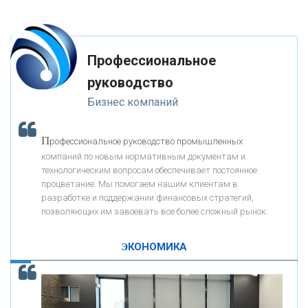
«ФК ОТКРЫТИЕ»
Профессиональное
«ЗАПСИБКОМБАНК»
руководство
Бизнес компаний
«РОСЕВРОБАНК»
П
рофессиональное руководство промышленных
«ПРЕСС-СЛУЖБА ВТБ24»
компаний по новым нормативным документам и
технологическим вопросам обеспечивает постоянное
процветание. Мы помогаем нашим клиентам в
«АВТОГРАДБАНК»
разработке и поддержании финансовых стратегий,
позволяющих им завоевать все более сложный рынок.
К
ак Система быстрых платежей за пять лет
«ПРОМРЕГИОНБАНК»
изменила финансовый рынок - «Интервью»
ЭКОНОМИКА
ОНАС