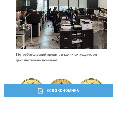
КОНТАКТЫ
П
отребительский кредит: в каких ситуациях он
действительно помогает
С
корость - один из главных трендов в
кредитовании бизнеса - «Интервью»
ВСЯ ЭКОНОМИКА
И
нвестиционные золотые монеты как средство