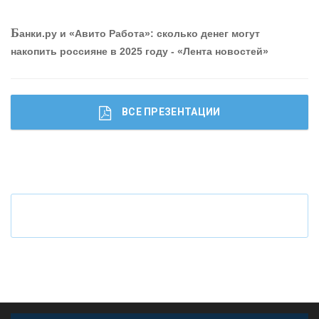
О
шибки при покупке подержанного авто
Р
абота мечты. Что банки делают для того, чтобы
Б
анки.ру и «Авито Работа»: сколько денег могут
привлечь и удержать персонал - «Интервью»
накопить россияне в 2025 году - «Лента новостей»
ВСЕ ПРЕЗЕНТАЦИИ
Ч
то будет с наличными деньгами при цифровом
рубле